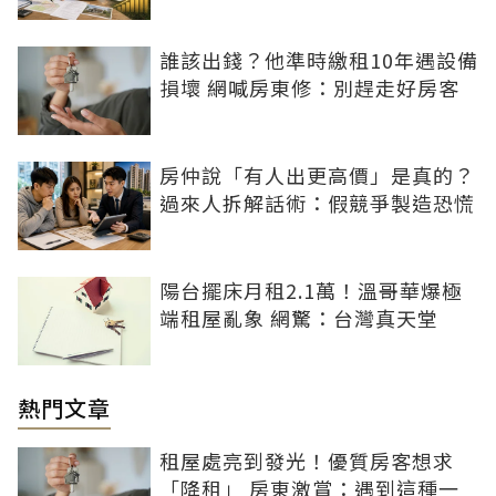
誰該出錢？他準時繳租10年遇設備
損壞 網喊房東修：別趕走好房客
房仲說「有人出更高價」是真的？
過來人拆解話術：假競爭製造恐慌
陽台擺床月租2.1萬！溫哥華爆極
端租屋亂象 網驚：台灣真天堂
熱門文章
租屋處亮到發光！優質房客想求
「降租」 房東激賞：遇到這種一