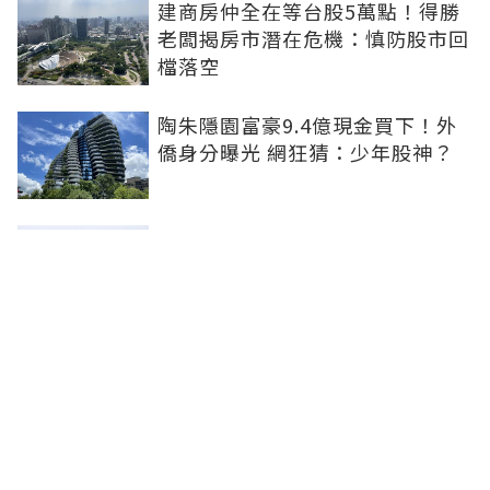
建商房仲全在等台股5萬點！得勝
老闆揭房市潛在危機：慎防股市回
檔落空
陶朱隱園富豪9.4億現金買下！外
僑身分曝光 網狂猜：少年股神？
樹林哪值得住、適合投資？網研究
一年排出前三名：北大特區勝出
雙北房價6月全面轉強！信義房價
指數出爐 台北市年漲逾6％、新北
轉正成長