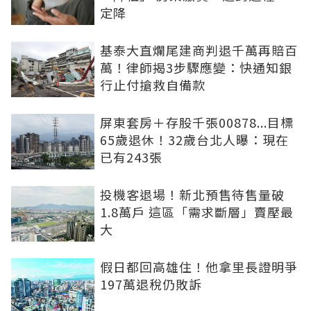
定降
基泰大直爛尾建商判退千萬再賠百
萬！律師揭3步驟應變：快通知銀
行止付搶救自備款
屏東套房＋存股千張00878...目標
65歲退休！32歲台北人曝：現在
已有243張
投機客退場！新北預售待售量破
1.8萬戶 這區「需求斷層」賣壓最
大
假日都回高雄住！他拿里長證明爭
197萬退稅仍敗訴