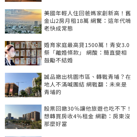
美國年輕人住回爸媽家創新高！舊
金山2房月租18萬 網驚：這年代啃
老快成常態
婚育家庭最高貸1500萬！青安3.0
祭「離婚條款」 網酸：簡直變相
鼓勵不結婚
誠品撤出桃園市區、轉戰青埔？在
地人不滿喊團結 網戰翻：未來是
青埔的
股票回撤30％讓他旅遊也吃不下！
想轉買房收4％租金 網勸：房東沒
那麼好當