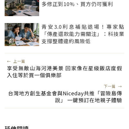
多修正到10%、買方仍可獲利
青安3.0利息補貼退場！專家點
「傳產還款能力需關注」：科技業
支撐整體違約風險低
←
上一篇
享受無敵山海河港美景 回家像在星級飯店度假
入住等於買一個俱樂部
下一篇
→
台灣地方創生基金會與Niceday共推「冒險島傳
說」 一鍵預訂在地親子體驗
延伸閱讀