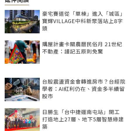
豪宅賽道從「單棟」進入「城區」
寶輝VILLAGE中科新聚落站上8字
頭
購屋計畫卡關農曆民俗月 21世紀
不動產：謹記五原則免驚
台股震盪資金會轉進房市？台經院
學者：AI紅利仍在、資金多半續留
股市
日勝生「台中捷運南屯站」開工
打造地上27層、地下5層智慧綠建
築