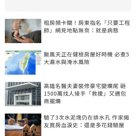
租房頻卡關！房東指名「只要工程
師」網見地點無奈：就是病態
颱風天正在健檢房屋好時機 必查5
大漏水與淹水風險
高雄名醫夫妻裝修豪宅變爛尾 砸
1500萬找人接手「救援」又遇包
商擺爛
驗了3次水泥塊仍在排水孔 作家揭
友買房血淚史：還是多花錢驗屋