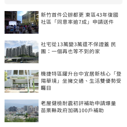
新竹首件公辦都更 東區43年復國
社區「同意率逾7成」申請送件
社宅從13萬變3萬還不保證蓋 民
團：一個再也等不到的家
機捷特區躍升台中宜居新核心「登
陽華境」坐擁交通、生活雙優勢受
矚目
老屋健檢耐震初評補助申請爆量
苗栗縣政府加碼100戶補助