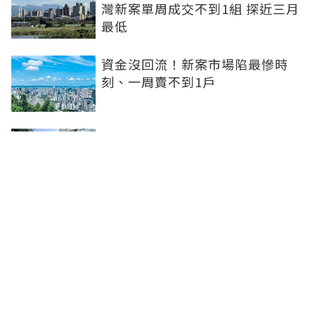
灣新案單周成交不到1組 探近三月
最低
資金沒回流！新案市場陷最慘時
刻、一周賣不到1戶
坤悅開發再砸10億元整併台中七期
惠民段76地號土地 每坪單價達302
萬元
台中水湳轉運中心啟用！交通建設
落地補強機能品牌建商深耕交亮眼
成績