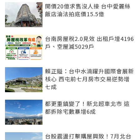
開價20億求售沒人接 台中愛麗絲
飯店淪法拍底價15.5億
台南房屋稅2.0見效 出租戶增4196
戶、空屋減5029戶
賴正鎰：台中水湳躍升國際會展新
核心 西屯前七月房市交易逆勢增
七成
都更重鎮變了！新北超車北市 這
都拆除宅數暴增6成
台股震盪打擊購屋興致！7月北台