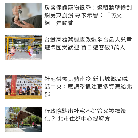
房客保證寵物很乖！退租牆壁慘刮
爛房東崩潰 專家示警：「防火
線」是關鍵
台鐵高雄舊機廠改造全台最大兒童
遊樂園受歡迎 首日遊客破3萬人
社宅供需北熱南冷 新北城鄉局喊
話中央：應調整挹注更多資源給北
部
行政院點出社宅不好管又被標籤
化？ 北市住都中心提解方