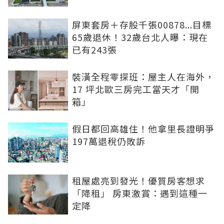
屏東套房＋存股千張00878...目標
65歲退休！32歲台北人曝：現在
已有243張
裝潢全程零探班：屋主人在海外，
17 坪北歐三房完工當天才「開
箱」
假日都回高雄住！他拿里長證明爭
197萬退稅仍敗訴
租屋處亮到發光！優質房客想求
「降租」 房東激賞：遇到這種一
定降