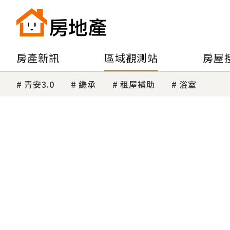
房產新訊
區域觀測站
房屋
青安3.0
繼承
租屋補助
浴室