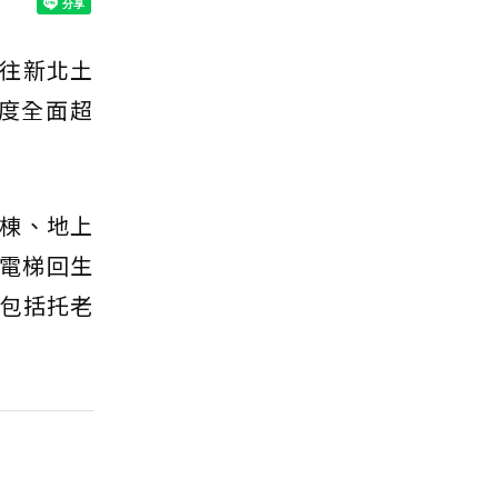
往新北土
度全面超
8棟、地上
與電梯回生
，包括托老