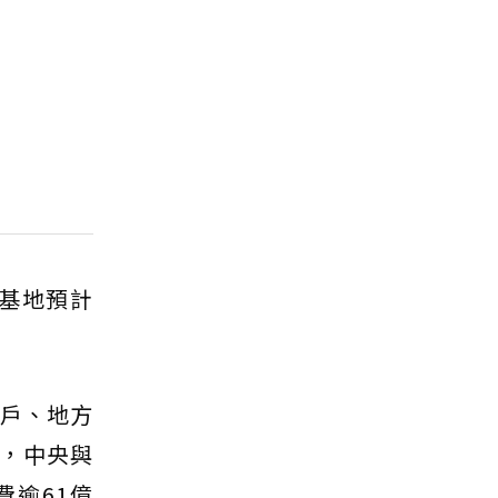
B基地預計
千戶、地方
劃，中央與
費逾61億