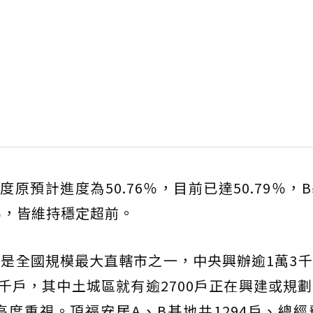
原預計進度為50.76％，目前已達50.79％，
31％，皆維持穩定超前。
是全國規模最大直轄市之一，中央興辦逾1萬3
2千戶，其中土城區就有逾2700戶正在興建或規
度重視。頂福安居A、B基地共1294戶、總經