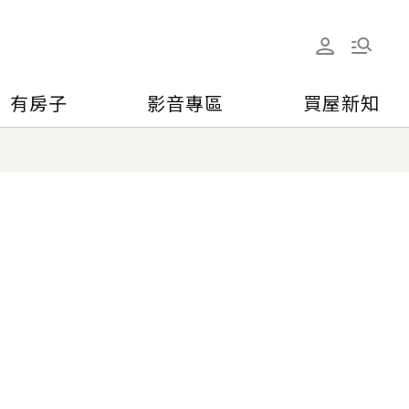
有房子
影音專區
買屋新知