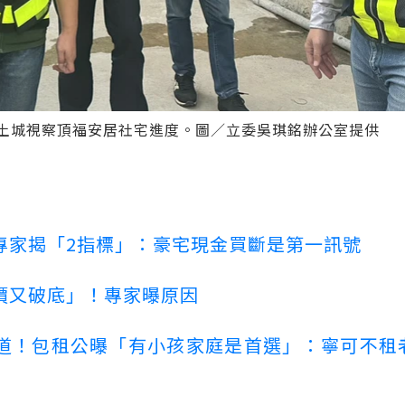
土城視察頂福安居社宅進度。圖／立委吳琪銘辦公室提供
專家揭「2指標」：豪宅現金買斷是第一訊號
價又破底」！專家曝原因
道！包租公曝「有小孩家庭是首選」：寧可不租