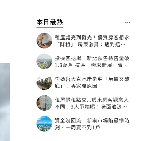
本日最熱
租屋處亮到發光！優質房客想求
「降租」 房東激賞：遇到這種
一定降
投機客退場！新北預售待售量破
1.8萬戶 這區「需求斷層」賣壓
最大
李遠哲大直水岸豪宅「房價又破
底」！專家曝原因
租屋退租點交...房東房客觀念大
不同！3大爭端曝：牆面油漆、
沙發賠償最常鬧翻
資金沒回流！新案市場陷最慘時
刻、一周賣不到1戶