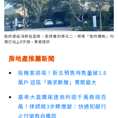
陸府建設深耕低密度、高綠覆的單元二，新案「陸府續森」均
價已站上8字頭。業者提供
房地產推薦新聞
投機客退場！新北預售待售量破1.8
萬戶 這區「需求斷層」賣壓最大
基泰大直爛尾建商判退千萬再賠百
萬！律師揭3步驟應變：快通知銀行
止付搶救自備款