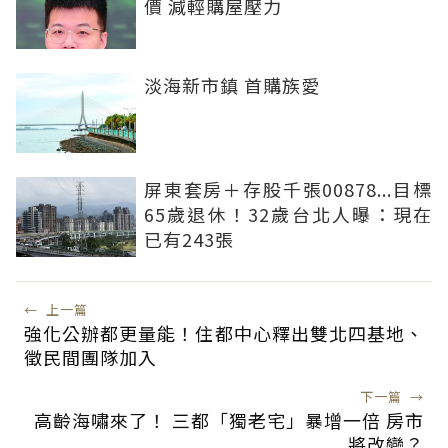
價 減輕購屋壓力
淡海新市鎮 首購族愛
屏東套房＋存股千張00878...目標
65歲退休！32歲台北人曝：現在
已有243張
←
上一篇
強化公辦都更量能！住都中心釋出雙北四基地、
徵民間團隊加入
下一篇
→
高齡海嘯來了！ 三都「獨老宅」暴增一倍 房市
將改變？