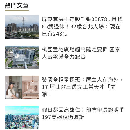
熱門文章
屏東套房＋存股千張00878...目標
65歲退休！32歲台北人曝：現在
已有243張
桃園置地廣場超高確定要拆 國泰
人壽承諾全力配合
裝潢全程零探班：屋主人在海外，
17 坪北歐三房完工當天才「開
箱」
假日都回高雄住！他拿里長證明爭
197萬退稅仍敗訴