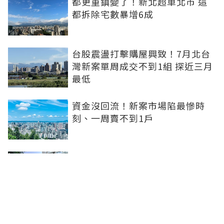
都更重鎮變了！新北超車北市 這
都拆除宅數暴增6成
台股震盪打擊購屋興致！7月北台
灣新案單周成交不到1組 探近三月
最低
資金沒回流！新案市場陷最慘時
刻、一周賣不到1戶
坤悅開發再砸10億元整併台中七期
惠民段76地號土地 每坪單價達302
萬元
台中水湳轉運中心啟用！交通建設
落地補強機能品牌建商深耕交亮眼