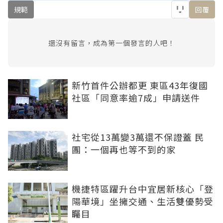
規範
回覆
還沒有留言，成為第一個發言的人吧！
新竹首件公辦都更 東區43年復國
社區「同意率逾7成」申請送件
社宅從13萬變3萬還不保證蓋 民
團：一個再也等不到的家
機捷特區躍升台中宜居新核心「登
陽華境」坐擁交通、生活雙優勢受
矚目