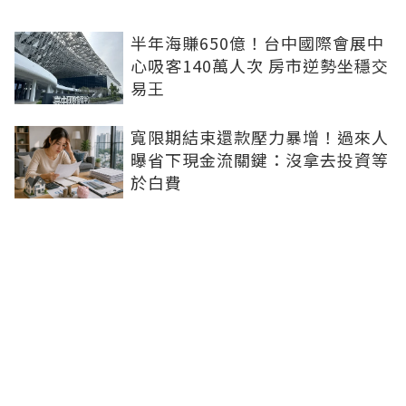
半年海賺650億！台中國際會展中
心吸客140萬人次 房市逆勢坐穩交
易王
寬限期結束還款壓力暴增！過來人
曝省下現金流關鍵：沒拿去投資等
於白費