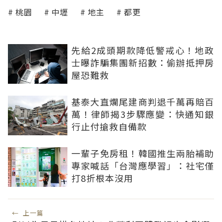
桃園
中壢
地主
都更
先給2成頭期款降低警戒心！地政
士曝詐騙集團新招數：偷辦抵押房
屋恐難救
基泰大直爛尾建商判退千萬再賠百
萬！律師揭3步驟應變：快通知銀
行止付搶救自備款
一輩子免房租！韓國推生兩胎補助
專家喊話「台灣應學習」：社宅僅
打8折根本沒用
←
上一篇