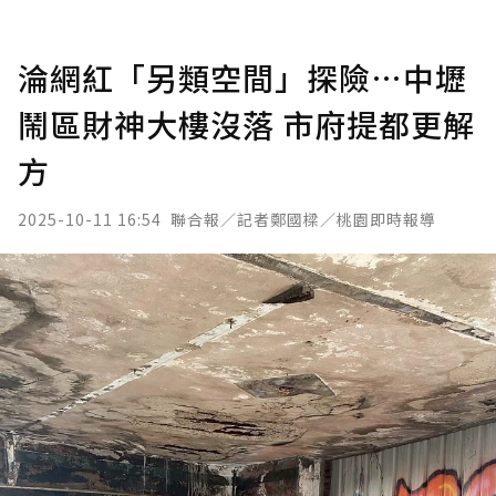
淪網紅「另類空間」探險…中壢
鬧區財神大樓沒落 市府提都更解
方
2025-10-11 16:54
聯合報／記者鄭國樑／桃園即時報導