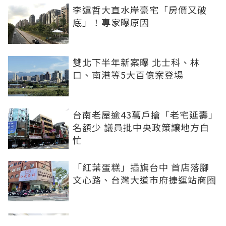
李遠哲大直水岸豪宅「房價又破
底」！專家曝原因
雙北下半年新案曝 北士科、林
口、南港等5大百億案登場
台南老屋逾43萬戶搶「老宅延壽」
名額少 議員批中央政策讓地方白
忙
「紅葉蛋糕」插旗台中 首店落腳
文心路、台灣大道市府捷運站商圈
新北、南投、台南及高雄6中央社