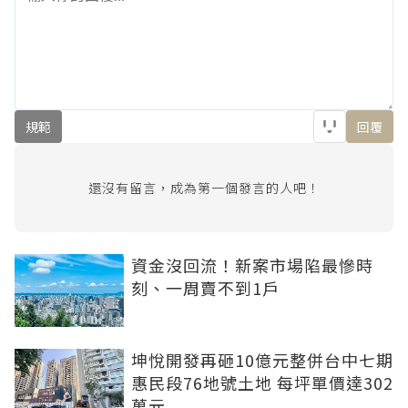
規範
回覆
還沒有留言，成為第一個發言的人吧！
資金沒回流！新案市場陷最慘時
刻、一周賣不到1戶
坤悅開發再砸10億元整併台中七期
惠民段76地號土地 每坪單價達302
萬元