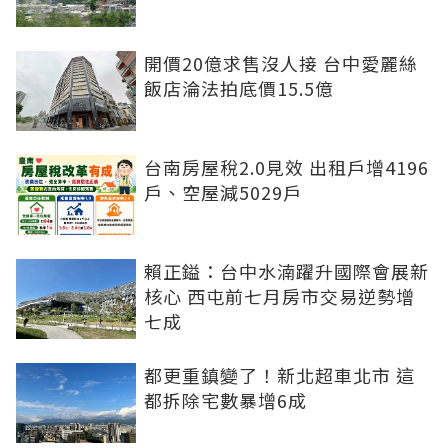
開價20億求售沒人接 台中愛麗絲
飯店淪法拍底價15.5億
台南房屋稅2.0見效 出租戶增4196
戶、空屋減5029戶
賴正鎰：台中水湳躍升國際會展新
核心 西屯前七月房市交易逆勢增
七成
都更重鎮變了！新北超車北市 這
都拆除宅數暴增6成