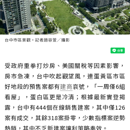
台中市區景觀。記者趙容萱／攝影
受政府重拳打炒房、美國關稅等因素影響，
房市急凍，台中吹起觀望風，連蛋黃區市區
好地段的預售案都有
建商
哀號，「一周僅6組
看屋」，蛋白區更是冷清；根據最新實登揭
露，台中有444個在線銷售建案，其中僅126
案有成交，其餘318案掛零，少數指標案逆勢
熱銷，其中不乏新建案讓利策略奏效。