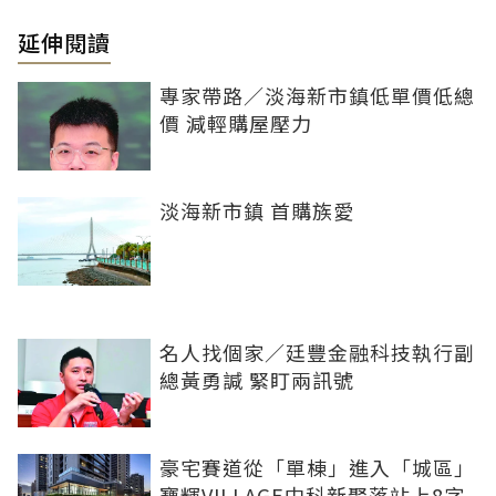
延伸閱讀
專家帶路／淡海新市鎮低單價低總
價 減輕購屋壓力
淡海新市鎮 首購族愛
名人找個家／廷豐金融科技執行副
總黃勇諴 緊盯兩訊號
豪宅賽道從「單棟」進入「城區」
寶輝VILLAGE中科新聚落站上8字