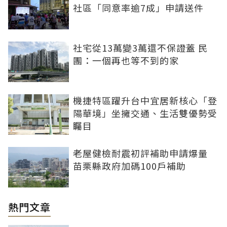
社區「同意率逾7成」申請送件
社宅從13萬變3萬還不保證蓋 民
團：一個再也等不到的家
機捷特區躍升台中宜居新核心「登
陽華境」坐擁交通、生活雙優勢受
矚目
老屋健檢耐震初評補助申請爆量
苗栗縣政府加碼100戶補助
熱門文章