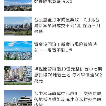
都拆除宅數暴增6成
台股震盪打擊購屋興致！7月北台
灣新案單周成交不到1組 探近三月
最低
資金沒回流！新案市場陷最慘時
刻、一周賣不到1戶
坤悅開發再砸10億元整併台中七期
惠民段76地號土地 每坪單價達302
萬元
台中水湳轉運中心啟用！交通建設
落地補強機能品牌建商深耕交亮眼
成績