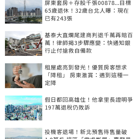
屏東套房＋存股千張00878...目標
65歲退休！32歲台北人曝：現在
已有243張
基泰大直爛尾建商判退千萬再賠百
萬！律師揭3步驟應變：快通知銀
行止付搶救自備款
租屋處亮到發光！優質房客想求
「降租」 房東激賞：遇到這種一
定降
假日都回高雄住！他拿里長證明爭
197萬退稅仍敗訴
投機客退場！新北預售待售量破