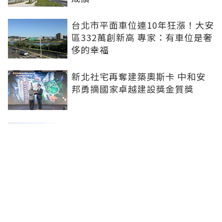
台北市平面車位連10年狂漲！大安
區332萬創新高 專家：有車位是奢
侈的幸福
新北社宅再奪建築奧斯卡 中和安
邦勇摘國家卓越建設獎金質獎
打造信義計畫區永續商辦標竿 南
山信義A26榮獲2026國家卓越建設
獎
李遠哲大直水岸豪宅「房價又破
底」！專家曝原因