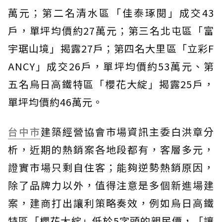
萬元；第二名清水區「佳泰琢閱」成交43
戶，單坪均價約27萬元；第三名北屯區「富
宇琚山境」揭露27戶；第四名大里區「立彩F
ANCY」成交26戶，單坪均價約53萬元、第
五名烏日高鐵特區「櫻花大綻」揭露25戶，
單坪均價約46萬元。
台中市
建築經營協會市場資訊主委白洪章分
析，近期的熱銷案各地段都有，客層多元，
證實市場只剩自住客；能夠逆勢熱銷原因，
除了品牌力以外，值得注意是多個新進場建
案，建商打出讓利策略奏效，例如烏日高鐵
特區「櫻花大綻」低於5字頭的親民價，「讓