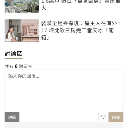
1.8萬戶 這區「需求斷層」賣壓最
大
裝潢全程零探班：屋主人在海外，
17 坪北歐三房完工當天才「開
箱」
討論區
共有
0
則留言
規範
回覆