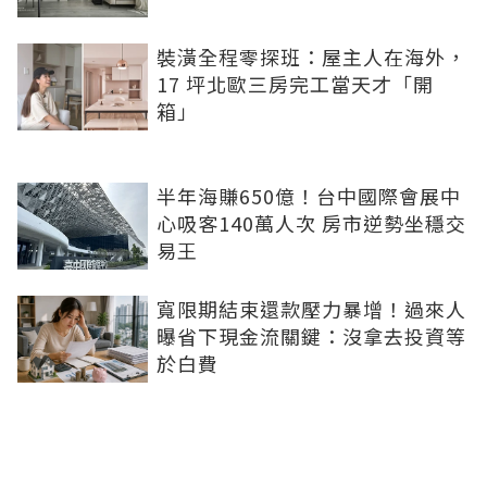
裝潢全程零探班：屋主人在海外，
17 坪北歐三房完工當天才「開
箱」
半年海賺650億！台中國際會展中
心吸客140萬人次 房市逆勢坐穩交
易王
寬限期結束還款壓力暴增！過來人
曝省下現金流關鍵：沒拿去投資等
於白費