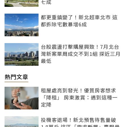
七成
都更重鎮變了！新北超車北市 這
都拆除宅數暴增6成
台股震盪打擊購屋興致！7月北台
灣新案單周成交不到1組 探近三月
最低
熱門文章
租屋處亮到發光！優質房客想求
「降租」 房東激賞：遇到這種一
定降
投機客退場！新北預售待售量破
1.8萬戶 這區「需求斷層」賣壓最