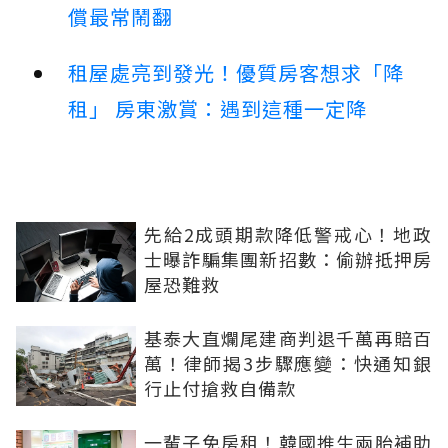
償最常鬧翻
租屋處亮到發光！優質房客想求「降
租」 房東激賞：遇到這種一定降
先給2成頭期款降低警戒心！地政
士曝詐騙集團新招數：偷辦抵押房
屋恐難救
基泰大直爛尾建商判退千萬再賠百
萬！律師揭3步驟應變：快通知銀
行止付搶救自備款
一輩子免房租！韓國推生兩胎補助