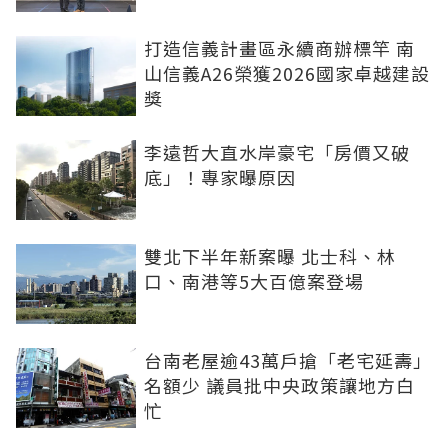
打造信義計畫區永續商辦標竿 南
山信義A26榮獲2026國家卓越建設
獎
李遠哲大直水岸豪宅「房價又破
底」！專家曝原因
雙北下半年新案曝 北士科、林
口、南港等5大百億案登場
台南老屋逾43萬戶搶「老宅延壽」
名額少 議員批中央政策讓地方白
忙