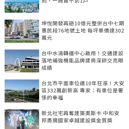
刻、一周賣不到1戶
坤悅開發再砸10億元整併台中七期
惠民段76地號土地 每坪單價達302
萬元
台中水湳轉運中心啟用！交通建設
落地補強機能品牌建商深耕交亮眼
成績
台北市平面車位連10年狂漲！大安
區332萬創新高 專家：有車位是奢
侈的幸福
新北社宅再奪建築奧斯卡 中和安
邦勇摘國家卓越建設獎金質獎