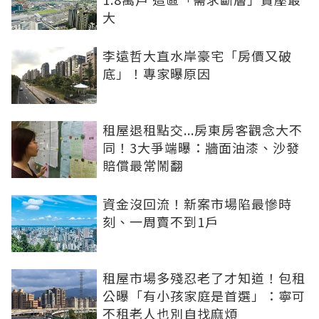
大
李遠哲大直水岸豪宅「房價又破
底」！專家曝原因
租屋退租點交...房東房客觀念大不
同！3大爭端曝：牆面油漆、沙發
賠償最常鬧翻
資金沒回流！新案市場陷最慘時
刻、一周賣不到1戶
租屋市場多殘忍老了才知道！包租
公曝「有小孩家庭是首選」：寧可
不租老人也別自找麻煩