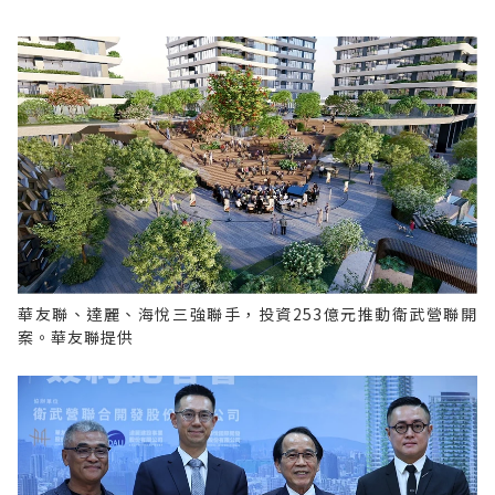
華友聯、達麗、海悅三強聯手，投資253億元推動衛武營聯開
案。華友聯提供