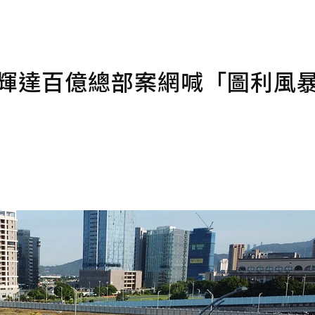
 輝達百億總部案網喊「圖利風