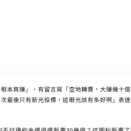
光根本爽賺」，有留言寫「空地轉賣，大賺幾十億
兩次最後只有新光投標，這眼光該有多好啊」表達
約不付違約金還退還新壽30幾億？這圖利新壽了