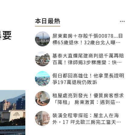
本日最熱
暴要
屏東套房＋存股千張00878...目
標65歲退休！32歲台北人曝：
現在已有243張
基泰大直爛尾建商判退千萬再賠
百萬！律師揭3步驟應變：快通
知銀行止付搶救自備款
假日都回高雄住！他拿里長證明
爭197萬退稅仍敗訴
租屋處亮到發光！優質房客想求
「降租」 房東激賞：遇到這種
一定降
裝潢全程零探班：屋主人在海
外，17 坪北歐三房完工當天才
「開箱」