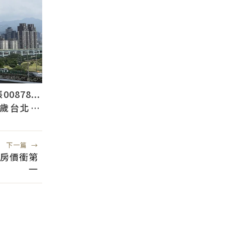
878...
2歲台北人
下一篇
→
、房價衝第
一