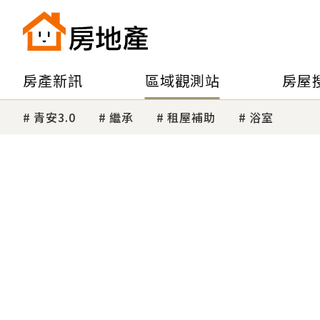
房產新訊
區域觀測站
房屋
青安3.0
繼承
租屋補助
浴室