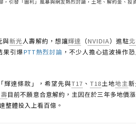
落腳，引發「圖利」風暴與網友熱烈討論，土地、解約金、投
元與
新光
人壽解約，想讓
輝達
（
NVIDIA
）進駐
北
結果引爆
PTT熱烈討論
，不少人擔心這波操作恐
「輝達條款」，希望先與
T17
、
T18
土地
地主
新
新壽
目前不願意合意解約，主因在於三年多地價漲
輝達整體投入上看百億。