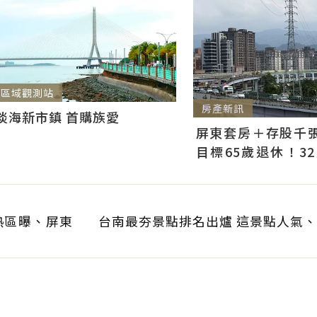
區域觀測站
房產新訊
淡海新市鎮 首購族愛
屏東套房＋存股千張00
目標65歲退休！3
曝：現在已有243張
熱區曝、屏東
台南最夯景點排名出爐 這景點人氣