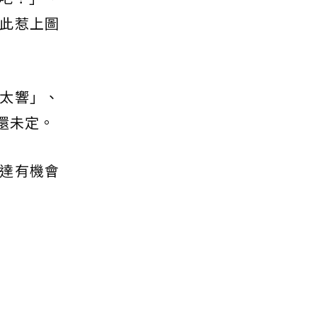
此惹上圖
太響」、
還未定。
達有機會