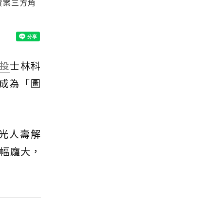
資案三方角
投
士林科
成為「圖
光人壽解
幅龐大，