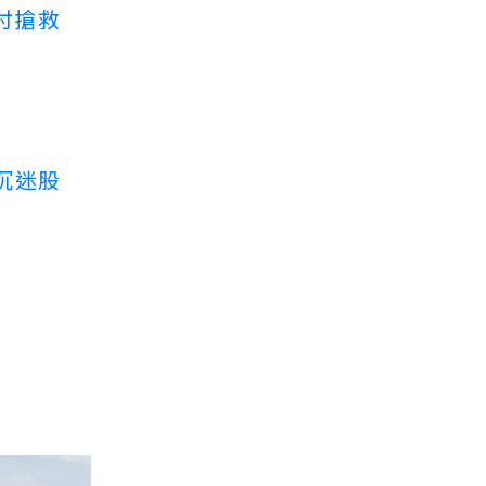
付搶救
沉迷股