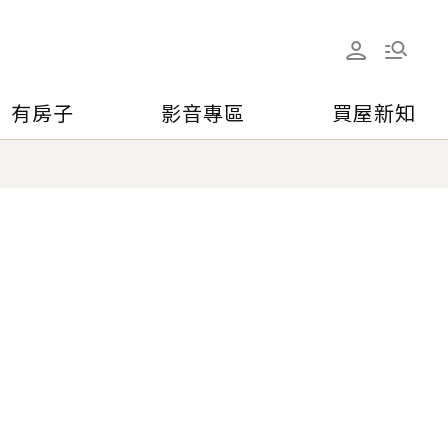
有房子
影音專區
買屋新知