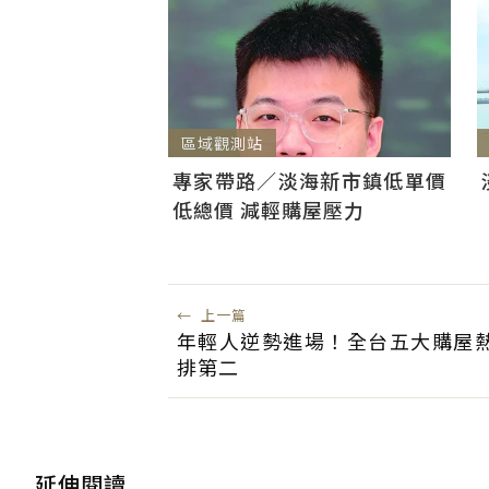
區域觀測站
專家帶路／淡海新市鎮低單價
低總價 減輕購屋壓力
←
上一篇
年輕人逆勢進場！全台五大購屋
排第二
延伸閱讀