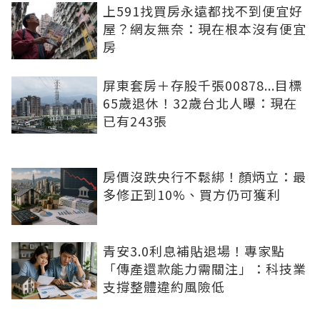
上591找買房永遠都找不到便宜好
屋？網友無奈：現在根本沒有便宜
房
屏東套房＋存股千張00878...目標
65歲退休！32歲台北人曝：現在
已有243張
房價沒跌央行不鬆綁！顏炳立：最
多修正到10%、買方仍可獲利
青安3.0利息補貼退場！專家點
「傳產還款能力需關注」：科技業
支撐整體違約風險低