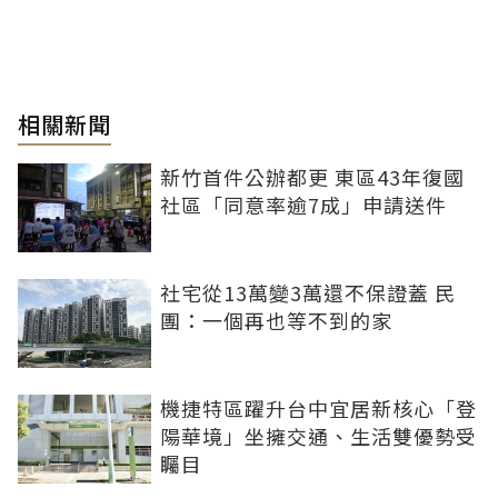
相關新聞
新竹首件公辦都更 東區43年復國
社區「同意率逾7成」申請送件
社宅從13萬變3萬還不保證蓋 民
團：一個再也等不到的家
機捷特區躍升台中宜居新核心「登
陽華境」坐擁交通、生活雙優勢受
矚目