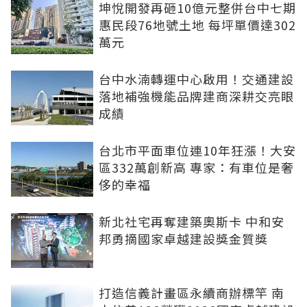
坤悅開發再砸10億元整併台中七期
惠民段76地號土地 每坪單價達302
萬元
台中水湳轉運中心啟用！交通建設
落地補強機能品牌建商深耕交亮眼
成績
台北市平面車位連10年狂漲！大安
區332萬創新高 專家：有車位是奢
侈的幸福
新北社宅再奪建築奧斯卡 中和安
邦勇摘國家卓越建設獎金質獎
打造信義計畫區永續商辦標竿 南