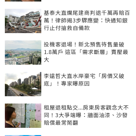
基泰大直爛尾建商判退千萬再賠百
萬！律師揭3步驟應變：快通知銀
行止付搶救自備款
投機客退場！新北預售待售量破
1.8萬戶 這區「需求斷層」賣壓最
大
李遠哲大直水岸豪宅「房價又破
底」！專家曝原因
租屋退租點交...房東房客觀念大不
同！3大爭端曝：牆面油漆、沙發
賠償最常鬧翻