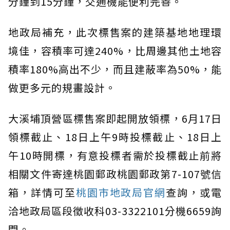
分鐘到15分鐘，交通機能便利完善。
地政局補充，此次標售案的建築基地地理環
境佳，容積率可達240%，比周邊其他土地容
積率180%高出不少，而且建蔽率為50%，能
做更多元的規畫設計。
大溪埔頂營區標售案即起開放領標，6月17日
領標截止、18日上午9時投標截止、18日上
午10時開標，有意投標者需於投標截止前將
相關文件寄達桃園郵政桃園郵政第7-107號信
箱，詳情可至
桃園市地政局官網
查詢，或電
洽地政局區段徵收科03-3322101分機6659詢
問。