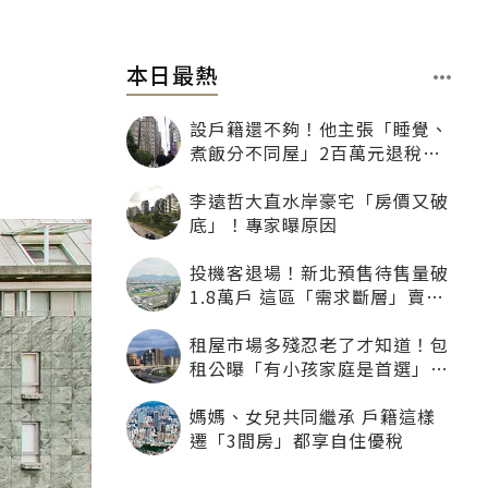
本日最熱
設戶籍還不夠！他主張「睡覺、
煮飯分不同屋」2百萬元退稅照
樣沒了
李遠哲大直水岸豪宅「房價又破
底」！專家曝原因
投機客退場！新北預售待售量破
1.8萬戶 這區「需求斷層」賣壓
最大
租屋市場多殘忍老了才知道！包
租公曝「有小孩家庭是首選」：
寧可不租老人也別自找麻煩
媽媽、女兒共同繼承 戶籍這樣
遷「3間房」都享自住優稅