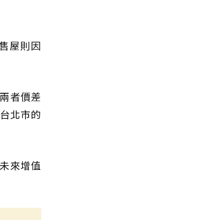
預售屋則因
，兩者價差
為台北市的
未來增值