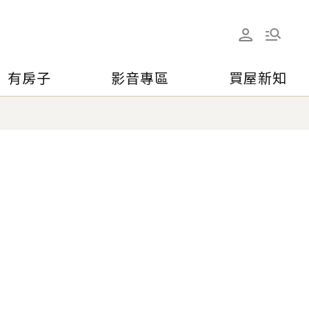
有房子
影音專區
買屋新知