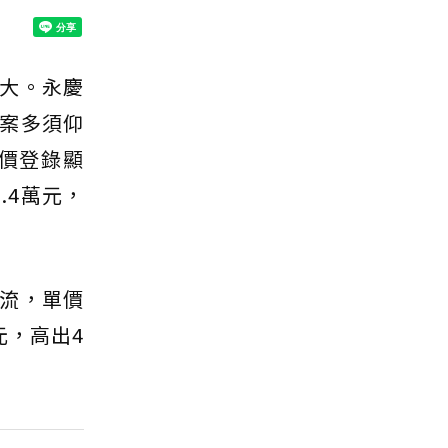
大。永慶
案多須仰
價登錄顯
.4萬元，
流，單價
元，高出4