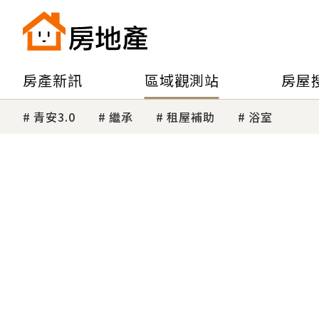
房產新訊
區域觀測站
房屋
青安3.0
繼承
租屋補助
浴室