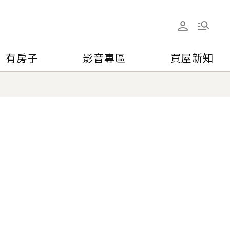
有房子
影音專區
買屋新知