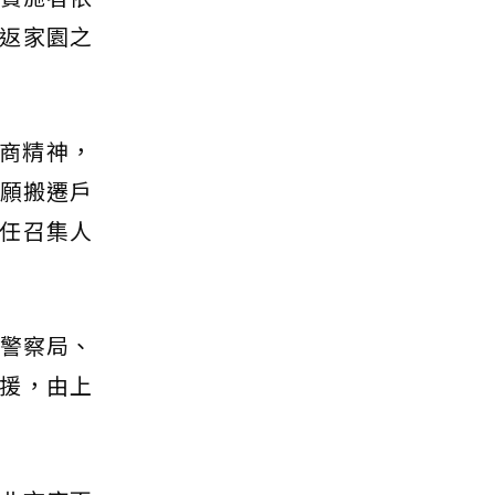
返家園之
磋商精神，
不願搬遷戶
任召集人
跨警察局、
援，由上