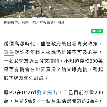
桃園房市示意圖。圖／本報系資料照片
房價高漲時代，儘管政府祭出新青安政策，
買房
對許多年輕人來說仍是遙不可及的夢。
一名女網友近日發文提問，不知道存款200萬
是否有機會在
桃園
買房？貼文曝光後，引起
底下網友熱烈討論。
原PO在Dcard
發文指出
，自己目前存款200
萬，月薪5萬5，一個月生活總開銷約2萬4，