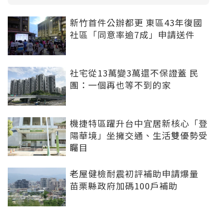
新竹首件公辦都更 東區43年復國
社區「同意率逾7成」申請送件
社宅從13萬變3萬還不保證蓋 民
團：一個再也等不到的家
機捷特區躍升台中宜居新核心「登
陽華境」坐擁交通、生活雙優勢受
矚目
老屋健檢耐震初評補助申請爆量
苗栗縣政府加碼100戶補助