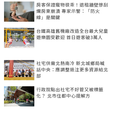
房客保證寵物很乖！退租牆壁慘刮
爛房東崩潰 專家示警：「防火
線」是關鍵
台鐵高雄舊機廠改造全台最大兒童
遊樂園受歡迎 首日遊客破3萬人
社宅供需北熱南冷 新北城鄉局喊
話中央：應調整挹注更多資源給北
部
行政院點出社宅不好管又被標籤
化？ 北市住都中心提解方