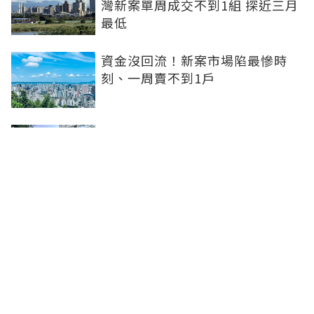
灣新案單周成交不到1組 探近三月
最低
資金沒回流！新案市場陷最慘時
刻、一周賣不到1戶
坤悅開發再砸10億元整併台中七期
惠民段76地號土地 每坪單價達302
萬元
台中水湳轉運中心啟用！交通建設
落地補強機能品牌建商深耕交亮眼
成績