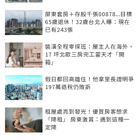
屏東套房＋存股千張00878...目標
65歲退休！32歲台北人曝：現在
已有243張
裝潢全程零探班：屋主人在海外，
17 坪北歐三房完工當天才「開
箱」
假日都回高雄住！他拿里長證明爭
197萬退稅仍敗訴
租屋處亮到發光！優質房客想求
「降租」 房東激賞：遇到這種一
定降