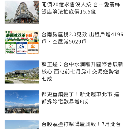
開價20億求售沒人接 台中愛麗絲
飯店淪法拍底價15.5億
台南房屋稅2.0見效 出租戶增4196
戶、空屋減5029戶
賴正鎰：台中水湳躍升國際會展新
核心 西屯前七月房市交易逆勢增
七成
都更重鎮變了！新北超車北市 這
都拆除宅數暴增6成
台股震盪打擊購屋興致！7月北台