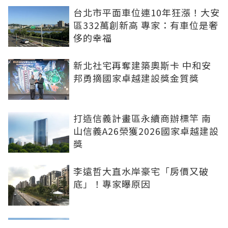
台北市平面車位連10年狂漲！大安
區332萬創新高 專家：有車位是奢
侈的幸福
新北社宅再奪建築奧斯卡 中和安
邦勇摘國家卓越建設獎金質獎
打造信義計畫區永續商辦標竿 南
山信義A26榮獲2026國家卓越建設
獎
李遠哲大直水岸豪宅「房價又破
底」！專家曝原因
雙北下半年新案曝 北士科、林