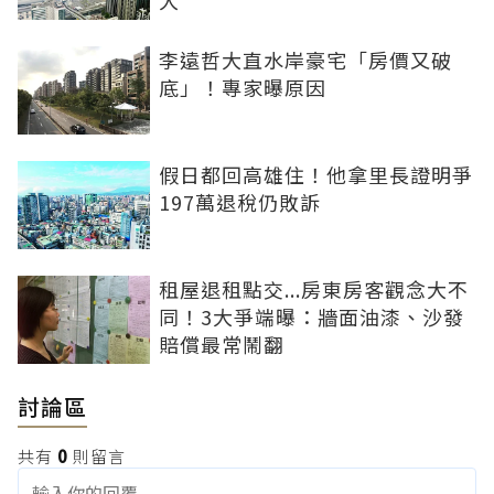
李遠哲大直水岸豪宅「房價又破
底」！專家曝原因
假日都回高雄住！他拿里長證明爭
197萬退稅仍敗訴
租屋退租點交...房東房客觀念大不
同！3大爭端曝：牆面油漆、沙發
賠償最常鬧翻
討論區
共有
0
則留言