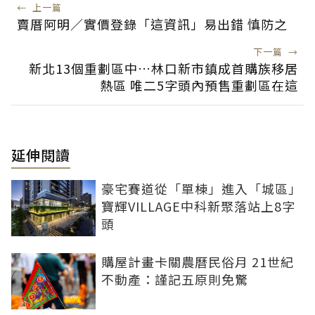
←
上一篇
賣厝阿明／實價登錄「這資訊」易出錯 慎防之
下一篇
→
新北13個重劃區中…林口新市鎮成首購族移居
熱區 唯二5字頭內預售重劃區在這
延伸閱讀
豪宅賽道從「單棟」進入「城區」
寶輝VILLAGE中科新聚落站上8字
頭
購屋計畫卡關農曆民俗月 21世紀
不動產：謹記五原則免驚