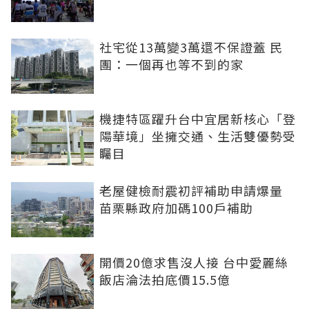
社宅從13萬變3萬還不保證蓋 民
團：一個再也等不到的家
機捷特區躍升台中宜居新核心「登
陽華境」坐擁交通、生活雙優勢受
矚目
老屋健檢耐震初評補助申請爆量
苗栗縣政府加碼100戶補助
開價20億求售沒人接 台中愛麗絲
飯店淪法拍底價15.5億