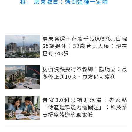
租」 房東激賞：遇到這種一定降
屏東套房＋存股千張00878...目標
65歲退休！32歲台北人曝：現在
已有243張
房價沒跌央行不鬆綁！顏炳立：最
多修正到10%、買方仍可獲利
青安3.0利息補貼退場！專家點
「傳產還款能力需關注」：科技業
支撐整體違約風險低