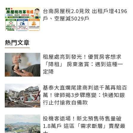
台南房屋稅2.0見效 出租戶增4196
戶、空屋減5029戶
熱門文章
租屋處亮到發光！優質房客想求
「降租」 房東激賞：遇到這種一
定降
基泰大直爛尾建商判退千萬再賠百
萬！律師揭3步驟應變：快通知銀
行止付搶救自備款
投機客退場！新北預售待售量破
1.8萬戶 這區「需求斷層」賣壓最
大