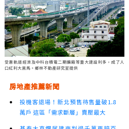
受惠軌道經濟及中科台積電二期擴廠等重大建設利多，成了人
口紅利大黑馬。鄉林不動產研究室提供
房地產推薦新聞
投機客退場！新北預售待售量破1.8
萬戶 這區「需求斷層」賣壓最大
基泰大直爛尾建商判退千萬再賠百