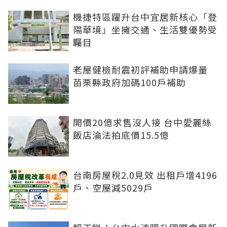
機捷特區躍升台中宜居新核心「登
陽華境」坐擁交通、生活雙優勢受
矚目
老屋健檢耐震初評補助申請爆量
苗栗縣政府加碼100戶補助
開價20億求售沒人接 台中愛麗絲
飯店淪法拍底價15.5億
台南房屋稅2.0見效 出租戶增4196
戶、空屋減5029戶