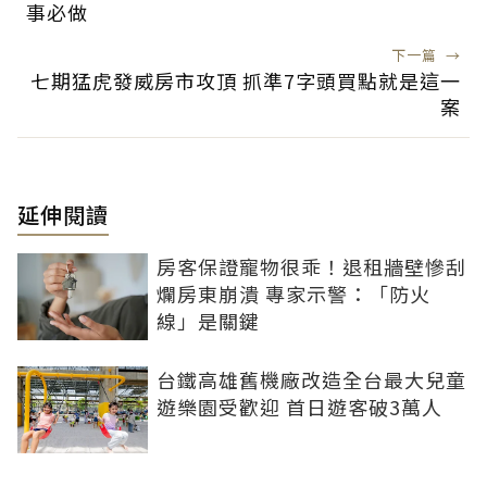
事必做
下一篇
→
七期猛虎發威房市攻頂 抓準7字頭買點就是這一
案
延伸閱讀
房客保證寵物很乖！退租牆壁慘刮
爛房東崩潰 專家示警：「防火
線」是關鍵
台鐵高雄舊機廠改造全台最大兒童
遊樂園受歡迎 首日遊客破3萬人