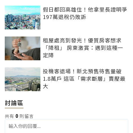
假日都回高雄住！他拿里長證明爭
197萬退稅仍敗訴
租屋處亮到發光！優質房客想求
「降租」 房東激賞：遇到這種一
定降
投機客退場！新北預售待售量破
1.8萬戶 這區「需求斷層」賣壓最
大
討論區
共有
0
則留言