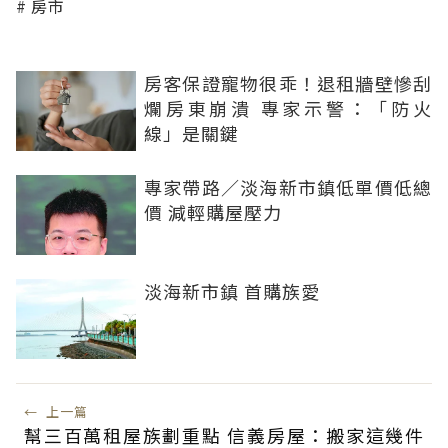
房市
房客保證寵物很乖！退租牆壁慘刮
爛房東崩潰 專家示警：「防火
線」是關鍵
專家帶路／淡海新市鎮低單價低總
價 減輕購屋壓力
淡海新市鎮 首購族愛
←
上一篇
幫三百萬租屋族劃重點 信義房屋：搬家這幾件