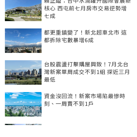
賴正鎰：台中水湳躍升國際會展新
核心 西屯前七月房市交易逆勢增
七成
都更重鎮變了！新北超車北市 這
都拆除宅數暴增6成
台股震盪打擊購屋興致！7月北台
灣新案單周成交不到1組 探近三月
最低
資金沒回流！新案市場陷最慘時
刻、一周賣不到1戶
坤悅開發再砸10億元整併台中七期
惠民段76地號土地 每坪單價達302