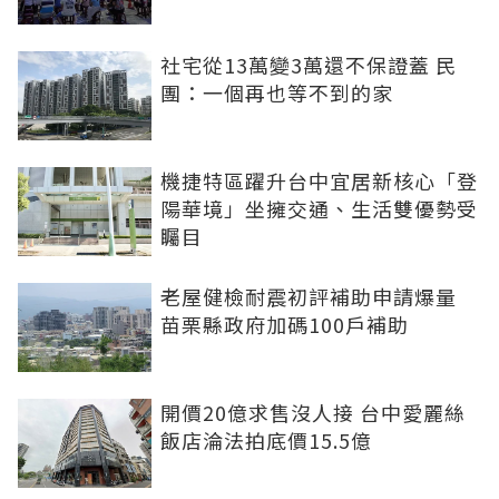
社宅從13萬變3萬還不保證蓋 民
團：一個再也等不到的家
機捷特區躍升台中宜居新核心「登
陽華境」坐擁交通、生活雙優勢受
矚目
老屋健檢耐震初評補助申請爆量
苗栗縣政府加碼100戶補助
開價20億求售沒人接 台中愛麗絲
飯店淪法拍底價15.5億