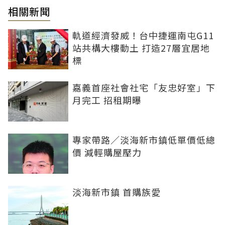
相關新聞
軌道經濟發威！台中捷運南屯G11
站共構大樓動土 打造27層宜居地
標
嘉義首座社會社宅「友忠好室」下
月完工 招租期曝
專家帶路／淡海新市鎮低單價低總
價 減輕購屋壓力
淡海新市鎮 首購族愛