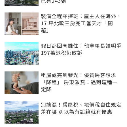
已有243張
裝潢全程零探班：屋主人在海外，
17 坪北歐三房完工當天才「開
箱」
假日都回高雄住！他拿里長證明爭
197萬退稅仍敗訴
租屋處亮到發光！優質房客想求
「降租」 房東激賞：遇到這種一
定降
別搞混！房屋稅、地價稅自住規定
差在哪 別以為有設籍就有優惠