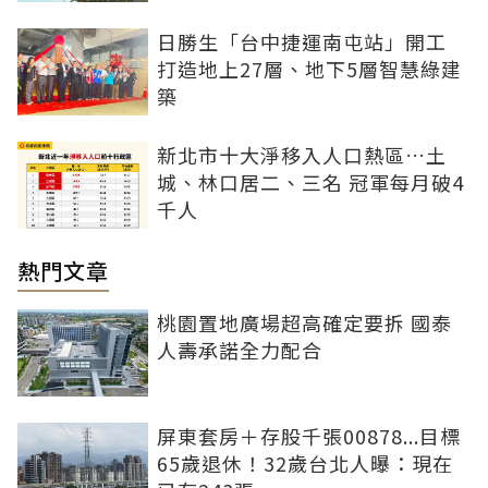
日勝生「台中捷運南屯站」開工
打造地上27層、地下5層智慧綠建
築
新北市十大淨移入人口熱區…土
城、林口居二、三名 冠軍每月破4
千人
熱門文章
桃園置地廣場超高確定要拆 國泰
人壽承諾全力配合
屏東套房＋存股千張00878...目標
65歲退休！32歲台北人曝：現在