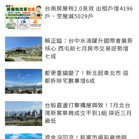
台南房屋稅2.0見效 出租戶增4196
戶、空屋減5029戶
賴正鎰：台中水湳躍升國際會展新
核心 西屯前七月房市交易逆勢增
七成
都更重鎮變了！新北超車北市 這
都拆除宅數暴增6成
台股震盪打擊購屋興致！7月北台
灣新案單周成交不到1組 探近三月
最低
資金沒回流！新案市場陷最慘時