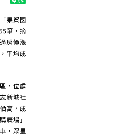
「果貿國
55筆，摘
過房價漲
，平均成
區，位處
志新城社
價高，成
購廣場」
通車，眾星