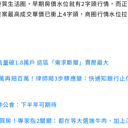
優質生活圈，早期房價水位就有2字頭行情，而正
建案最高成交單價已衝上4字頭，商圈行情水位拉
量破1.8萬戶 這區「需求斷層」賣壓最大
萬再賠百萬！律師揭3步驟應變：快通知銀行止
仲公會：下半年可期待
場買房！專家指2關鍵：都在等大選端牛肉、加上