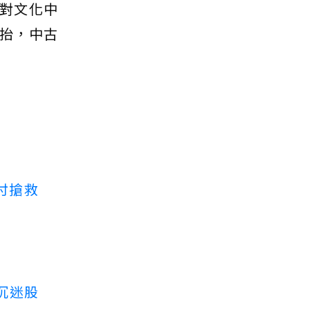
對文化中
抬，中古
付搶救
沉迷股