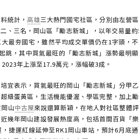
資料統計，
高雄
三大熱門國宅社區，分別由左營區
二、三名，岡山區「勵志新城」，以年交易量約
三大最夯國宅，雖然平均成交單價仍在1字頭，不
成起跳，其中買氣最旺的「勵志新城」漲勢最明顯
，2023年上漲至17.9萬元，漲幅破3成。
曾培宜表示，買氣最旺的岡山「勵志新城」分甲乙
的超級蛋黃區，生活機能優渥、學區完整，加上勵
在岡山
中古屋
來說還算新穎，在地人對社區整體評
著近幾年岡山建設發展熱度高，包括首間百貨「樂
，捷運紅線延伸至RK1岡山車站，預計6月底