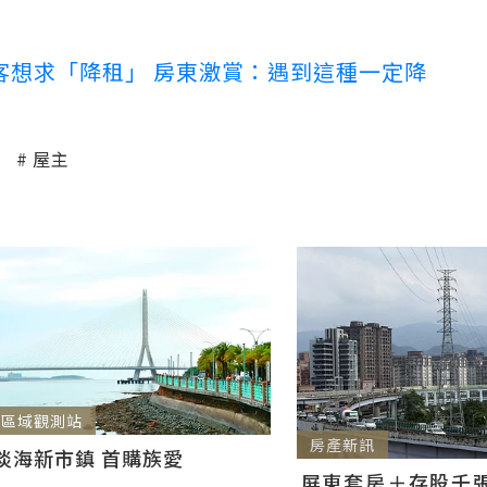
客想求「降租」 房東激賞：遇到這種一定降
屋主
區域觀測站
房產新訊
淡海新市鎮 首購族愛
屏東套房＋存股千張00