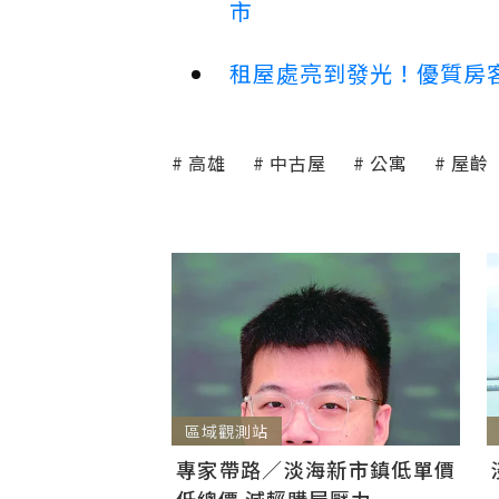
市
租屋處亮到發光！優質房
高雄
中古屋
公寓
屋齡
區域觀測站
專家帶路／淡海新市鎮低單價