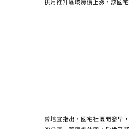
拱月推升區域房價上漲，該國宅
曾培宜指出，國宅社區開發早