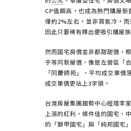
的
公寓
、華廈型住宅，房價又
CP值頗高，也成為熱門購屋新
僅約2%左右，並非買氣冷，
因此只要稀有釋出便吸引購屋族
然而國宅房價並非都甜甜價，
乎等同新屋價，像是左營區「
「同慶師苑」，平均成交單價
成交單價更站上3字頭。
台灣房屋集團趨勢中心經理李
上漲的紅利，條件佳的國宅、
的「獅甲國宅」與「純邦國宅