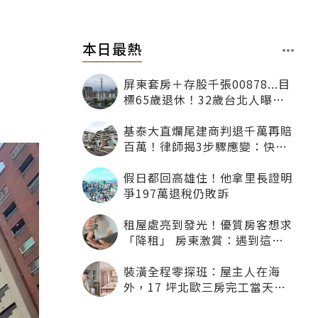
本日最熱
屏東套房＋存股千張00878...目
標65歲退休！32歲台北人曝：
現在已有243張
基泰大直爛尾建商判退千萬再賠
百萬！律師揭3步驟應變：快通
知銀行止付搶救自備款
假日都回高雄住！他拿里長證明
爭197萬退稅仍敗訴
租屋處亮到發光！優質房客想求
「降租」 房東激賞：遇到這種
一定降
裝潢全程零探班：屋主人在海
外，17 坪北歐三房完工當天才
「開箱」