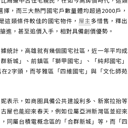
略比周邊中古住宅親民，在如今高房價時代，這類
選擇，而三大熱門國宅戶數量體均超過2000戶
而是這類條件較佳的國宅物件，
屋主
多惜售，釋出
搶進，甚至追價入手，相對具備創價優勢。
根據統計，高雄就有幾個國宅社區，近一年平均成
合群新城」、前鎮區「獅甲國宅」、「純邦國宅」
落在2字頭，而苓雅區「四維國宅」與「文化師苑
家妮表示，如商圈具備公共建設利多、新案拉抬等
中古屋也能迎來春天，例如位屬亞洲新灣區並迎來
」，同屬台積電概念區的「合群新城」等，而「四