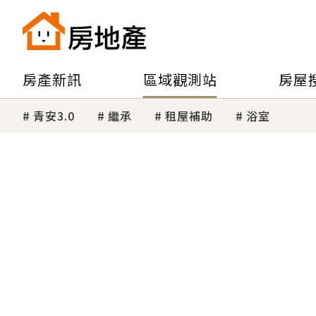
房產新訊
區域觀測站
房屋
青安3.0
繼承
租屋補助
浴室