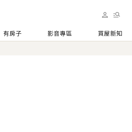
有房子
影音專區
買屋新知