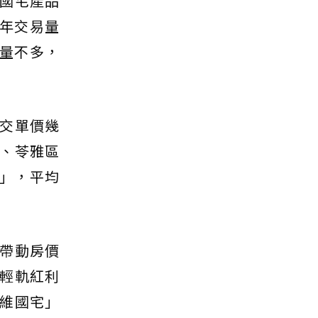
國宅產品
，年交易量
量不多，
交單價幾
、苓雅區
」，平均
帶動房價
輕軌紅利
維國宅」