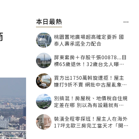
本日最熱
商
桃園置地廣場超高確定要拆 國
泰人壽承諾全力配合
屏東套房＋存股千張00878...目
標65歲退休！32歲台北人曝：
現在已有243張
買方出1750萬斡旋遭拒！屋主
嫌打9折不賣 網批中古屋亂象：
惜售就別喊賣
別搞混！房屋稅、地價稅自住規
定差在哪 別以為有設籍就有優
惠
裝潢全程零探班！屋主人在海外
17坪北歐三房完工當天才「開
箱」