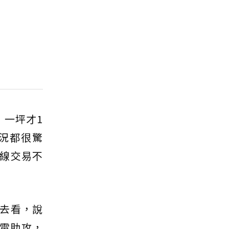
，一坪才1
況都很驚
線交易不
去看，說
積電助攻，