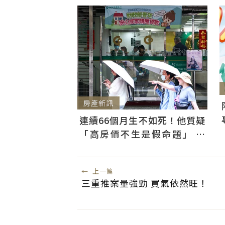
房產新訊
連續66個月生不如死！他質疑
「高房價不生是假命題」 網
開酸：蛋黃區根本沒跌
←
上一篇
三重推案量強勁 買氣依然旺！