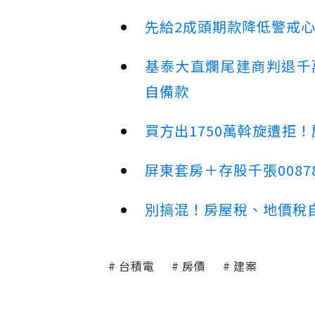
先給2成頭期款降低警戒
基泰大直爛尾建商判退千
自備款
買方出1750萬斡旋遭拒
屏東套房＋存股千張00878
別搞混！房屋稅、地價稅
台積電
房價
建案