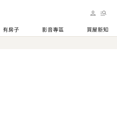
有房子
影音專區
買屋新知