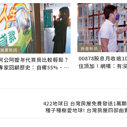
房產新訊
房產新訊
00878股息月收逾10
阿公阿嬤年代買房比較輕鬆？
住頂加！網嘆：有
專家回顧歷史：自備55%、年
是生活改變重點
息11.88%...5年內要還清
422地球日 台灣房屋免費發送1萬
種子種樹愛地球! 台灣房屋四部曲實