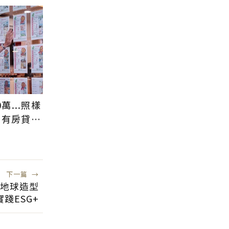
萬...照樣
沒有房貸才
下一篇
→
顆地球造型
踐ESG+