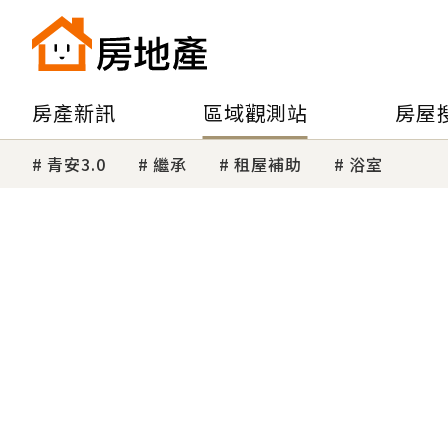
房產新訊
區域觀測站
房屋
青安3.0
繼承
租屋補助
浴室