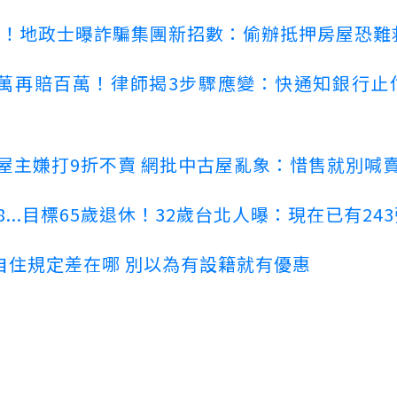
心！地政士曝詐騙集團新招數：偷辦抵押房屋恐難
萬再賠百萬！律師揭3步驟應變：快通知銀行止
！屋主嫌打9折不賣 網批中古屋亂象：惜售就別喊
...目標65歲退休！32歲台北人曝：現在已有24
自住規定差在哪 別以為有設籍就有優惠