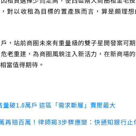
也因租賃選擇少而走高，使西區兩大商圈租金毛投
商圈，對以收租為目標的置產族而言，算是頗理想
門戶，站前商圈未來有重量級的雙子星開發案可期
行危老重建，為商圈風貌注入新活力，在新商場的
相當值得期待。
量破1.8萬戶 這區「需求斷層」賣壓最大
萬再賠百萬！律師揭3步驟應變：快通知銀行止