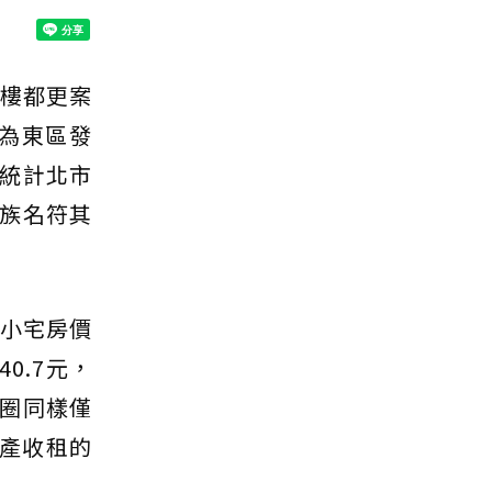
大樓都更案
，為東區發
統計北市
族名符其
的小宅房價
0.7元，
圈同樣僅
置產收租的