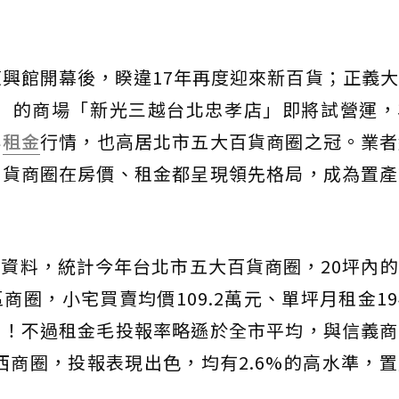
北復興館開幕後，睽違17年再度迎來新百貨；正義
台北之星」的商場「新光三越台北忠孝店」即將試營運
與
租金
行情，也高居北市五大百貨商圈之冠。業者
百貨商圈在房價、租金都呈現領先格局，成為置產
資料，統計今年台北市五大百貨商圈，20坪內
圈，小宅買賣均價109.2萬元、單坪月租金194
王！不過租金毛投報率略遜於全市平均，與信義商
南西商圈，投報表現出色，均有2.6%的高水準，