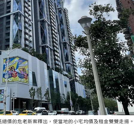
低總價的危老新案釋出，使當地的小宅均價及租金雙雙走揚。