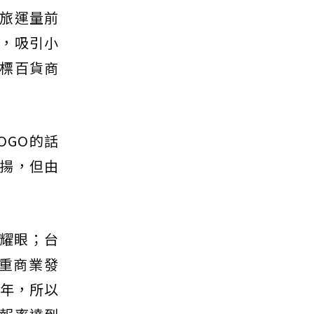
旅運量前
，吸引小
標百貨商
OGO的話
揚，但由
區耀眼；台
重商業發
0年，所以