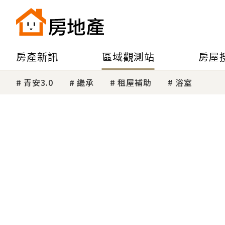
房產新訊
區域觀測站
房屋
青安3.0
繼承
租屋補助
浴室