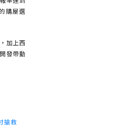
報率達到
的購屋選
，加上西
開發帶動
付搶救