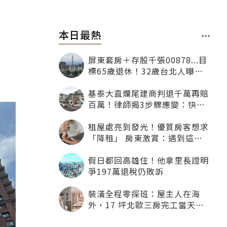
本日最熱
屏東套房＋存股千張00878...目
標65歲退休！32歲台北人曝：
現在已有243張
基泰大直爛尾建商判退千萬再賠
百萬！律師揭3步驟應變：快通
知銀行止付搶救自備款
租屋處亮到發光！優質房客想求
「降租」 房東激賞：遇到這種
一定降
假日都回高雄住！他拿里長證明
爭197萬退稅仍敗訴
裝潢全程零探班：屋主人在海
外，17 坪北歐三房完工當天才
「開箱」