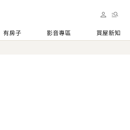
有房子
影音專區
買屋新知