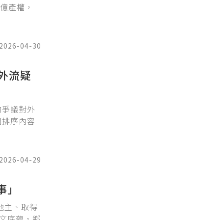
6億產權，
2026-04-30
外流疑
的爭議對外
關排序內容
2026-04-29
事」
地主、取得
人文底蘊，鄉