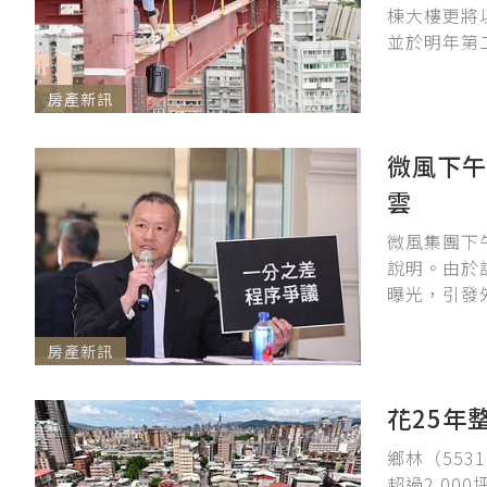
棟大樓更將
並於明年第
房產新訊
微風下午
雲
微風集團下
說明。由於
曝光，引發
房產新訊
花25年
鄉林（55
超過2,0