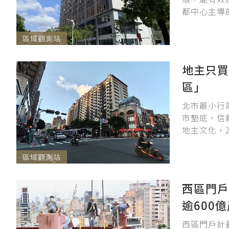
都中心主導
區域觀測站
地主只買
區」
北市最小行
市墊底，信
地主文化，2
區域觀測站
西區門戶
逾600
西區門戶計