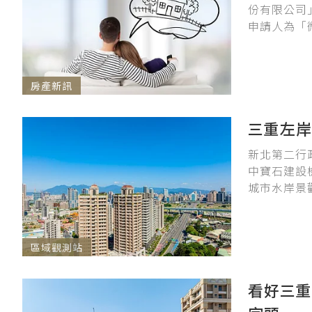
份有限公司
申請人為「
房產新訊
三重左岸
新北第二行
中寶石建設
城市水岸景觀
區域觀測站
看好三重