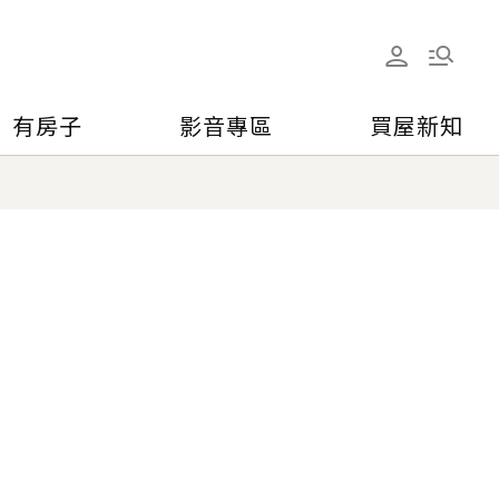
有房子
影音專區
買屋新知