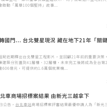
啟動「萬華100個堅持」故事...
翻轉國門... 台北雙星現況 藏在地下21年「關
程局近期釋出台北雙星工程影片，並回顧21年前的重要決策
棟建築分別蓋到41層樓、32層樓，未來完工後將成為全台第
606億元，可提供約1.6萬個就業機...
北車商場招標案結果 由新光三越拿下
8日公告，
台北車站
商場招標案評審結果最優申請人為「新光