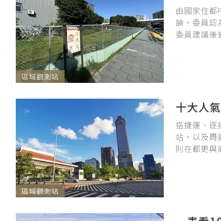
由國家住都
論，委員認
委員建議後
區域觀測站
十大人氣
搭捷運、逐
站，以及周
則在都更與
區域觀測站