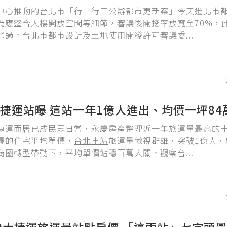
中心推動的台北市「行二行三公辦都市更新案」今天進北市
為應整合大樓開放空間等細節，審議後開挖率放寬至70%，
通過。台北市都市設計及土地使用開發許可審議委...
捷運站曝 這站一年1億人進出、均價一坪84
捷運而居已成民眾日常，永慶房產整理近一年旅運量最高的
邊的住宅平均單價，
台北車站
旅運量傲視群雄，突破1億人，
商圈轉型帶動下，平均單價站穩百萬大關。觀察台...