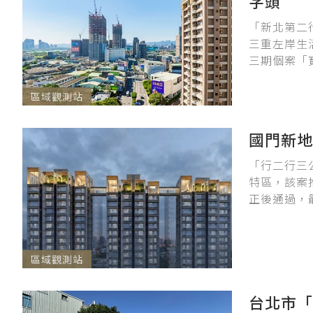
字頭
「新北第二
三重左岸生
三期個案「
區域觀測站
國門新地
「行二行三
特區，該案
正後通過，最
區域觀測站
台北市「