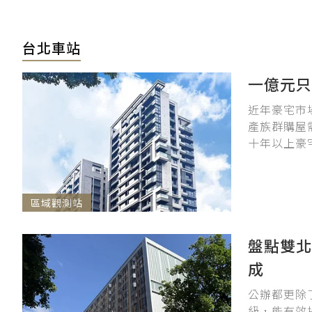
台北車站
一億元只
近年豪宅市
產族群購屋
十年以上豪
區域觀測站
盤點雙北
成
公辦都更除
級，能有效