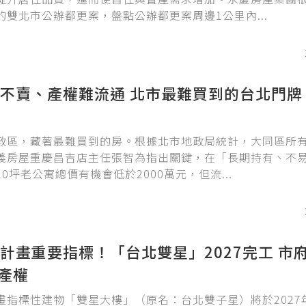
的雙北市公辦都更案，盤點公辦都更案周邊1公里內...
不賣、產權難流通 北市最難買到的台北門牌
政區，藏著最難買到的房。根據北市地政局統計，大同區所
義房屋重慶昌吉店主任張智為指出關鍵，在「長期持有、不
0坪老公寓總價有機會低於2000萬元，但流...
計畫重要指標！「台北雙星」2027完工 市
億產權
畫指標性建物「雙星大樓」（原名：台北雙子星）將於2027