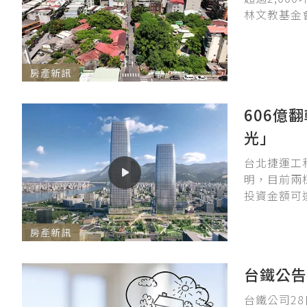
林文教基金會
房產新訊
606億
光」
台北捷運工
明，目前兩
投資金額可達
房產新訊
台鐵公告
台鐵公司2