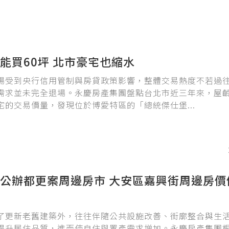
能買60坪 北市豪宅也縮水
場受到央行信用管制與房貸政策影響，整體交易熱度不若過
需求並未完全退場。永慶房產集團盤點台北市近三年來，屋
宅的交易價量，發現位於博愛特區的「總統傑仕堡...
公辦都更案周邊房市 大安區嘉興街周邊房價
了更新老舊建築外，往往伴隨公共設施改善、街廓整合與生
提升居住品質，進而使自住與置產需求增加。永慶房產集團