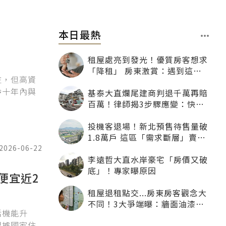
本日最熱
租屋處亮到發光！優質房客想求
「降租」 房東激賞：遇到這種
往，但高資
一定降
齡十年內與
基泰大直爛尾建商判退千萬再賠
百萬！律師揭3步驟應變：快通
知銀行止付搶救自備款
投機客退場！新北預售待售量破
1.8萬戶 這區「需求斷層」賣壓
最大
2026-06-22
李遠哲大直水岸豪宅「房價又破
底」！專家曝原因
便宜近2
租屋退租點交...房東房客觀念大
不同！3大爭端曝：牆面油漆、
活機能升
沙發賠償最常鬧翻
根據國家住