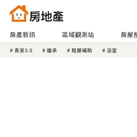
房產新訊
區域觀測站
房屋
青安3.0
繼承
租屋補助
浴室