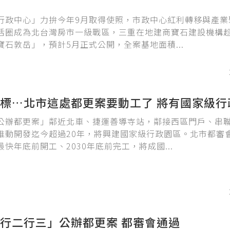
行政中心」力拚今年9月取得使照，市政中心紅利轉移與產業
活圈成為北台灣房市一級戰區，三重在地建商寶石建設機構
寶石敦岳」，預計5月正式公開，全案基地面積...
標…北市這處都更案要動工了 將有國家級行
公辦都更案」鄰近北車、捷運善導寺站，鄰接西區門戶、串
推動開發迄今超過20年，將興建國家級行政園區。北市都審
快年底前開工、2030年底前完工，將成國...
行二行三」公辦都更案 都審會通過