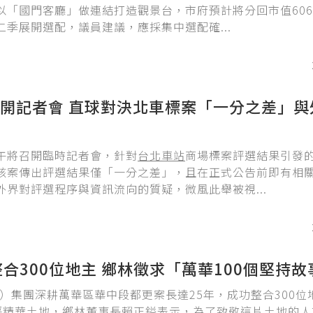
以「國門客廳」做連結打造觀景台，市府預計將分回市值60
二季展開選配，議員建議，應採集中選配確...
開記者會 直球對決北車標案「一分之差」與
午將召開臨時記者會，針對
台北車站
商場標案評選結果引發
該案傳出評選結果僅「一分之差」，且在正式公告前即有相
外界對評選程序與資訊流向的質疑，微風此舉被視...
整合300位地主 鄉林徵求「萬華100個堅持故
31）集團深耕萬華區華中段都更案長達25年，成功整合300位
00坪精華土地，鄉林董事長賴正鎰表示，為了致敬這片土地的