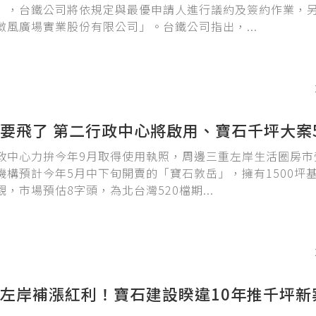
」，台鐵公司將依規定與最優申請人進行議約及簽約作業，
微風廣場實業股份有限公司」。台鐵公司指出，...
要飛了 第二行政中心將啟用、寶石千坪大案
政中心力拚今年9月取得使用執照，周邊三重左岸生活圈房市
機構預計今年5月中下旬開賣的「寶石敦岳」，擁有1500坪
，市場預估8字頭，為北台灣520檔期...
左岸補漲紅利！寶石建設睽違10年推千坪新案