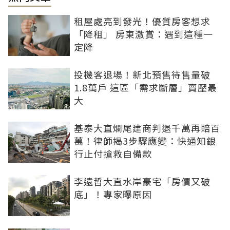
租屋處亮到發光！優質房客想求
「降租」 房東激賞：遇到這種一
定降
投機客退場！新北預售待售量破
1.8萬戶 這區「需求斷層」賣壓最
大
基泰大直爛尾建商判退千萬再賠百
萬！律師揭3步驟應變：快通知銀
行止付搶救自備款
李遠哲大直水岸豪宅「房價又破
底」！專家曝原因