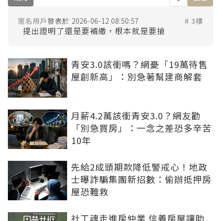
匿名用戶
2026-06-12 08:50:57
# 3樓
青安3.0該衝嗎？網憂「19萬待售
屋創新高」：別急著幫建商解套
月薪4.2萬該衝青安3.0？網友勸
「別急買房」：一念之差恐多辛苦
10年
先給2成頭期款降低警戒心！地政
士曝詐騙集團新招數：偷辦抵押房
屋恐難救
社工魂走進房仲業 信義房屋讓助