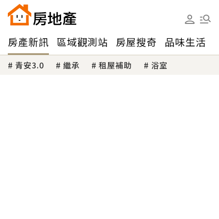
房產新訊
區域觀測站
房屋搜奇
品味生活
青安3.0
繼承
租屋補助
浴室