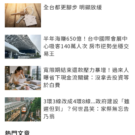
全台都更腳步 明顯放緩
半年海賺650億！台中國際會展中
心吸客140萬人次 房市逆勢坐穩交
易王
寬限期結束還款壓力暴增！過來人
曝省下現金流關鍵：沒拿去投資等
於白費
3環3線改成4環8線...政府建設「雖
遲但到」？何世昌笑：家祭無忘告
乃翁
熱門文章