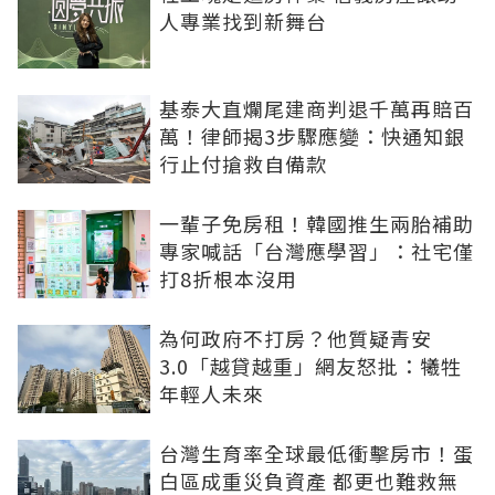
人專業找到新舞台
基泰大直爛尾建商判退千萬再賠百
萬！律師揭3步驟應變：快通知銀
行止付搶救自備款
一輩子免房租！韓國推生兩胎補助
專家喊話「台灣應學習」：社宅僅
打8折根本沒用
為何政府不打房？他質疑青安
3.0「越貸越重」網友怒批：犧牲
年輕人未來
台灣生育率全球最低衝擊房市！蛋
白區成重災負資產 都更也難救無