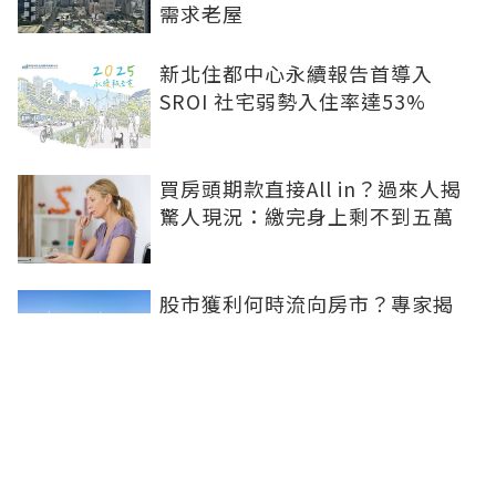
需求老屋
新北住都中心永續報告首導入
SROI 社宅弱勢入住率達53%
買房頭期款直接All in？過來人揭
驚人現況：繳完身上剩不到五萬
股市獲利何時流向房市？專家揭
「2指標」：豪宅現金買斷是第一
訊號
兆基風暴掀制度檢討 內政部著手
研議包租代管機制