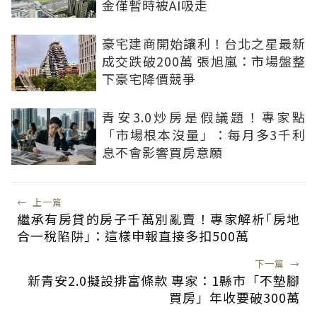
金僅暫時被AI吸走
豪宅建商開始讓利！台北之星最新
成交跌破200萬 張旭嵐：市場盤整
下豪宅降價競爭
青安3.0炒房是假議題！專家點
「市場根本沒量」：每月多3千利
息不會影響買房意願
←
上一篇
繼承有房貸的房子千萬別亂賣！專家解析｢房地
合一稅陷阱｣：這樣申報直接多扣500萬
下一篇
→
新青安2.0擬設排富條款 專家：1縣市「不墊腳
買房」年收要破300萬