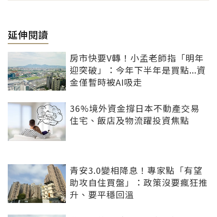
延伸閱讀
房市快要V轉！小孟老師指「明年
迎突破」：今年下半年是買點...資
金僅暫時被AI吸走
36%境外資金撐日本不動產交易
住宅、飯店及物流躍投資焦點
青安3.0變相降息！專家點「有望
助攻自住買盤」：政策沒要瘋狂推
升、要平穩回溫