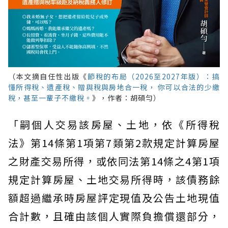
（本文摘自任性出版《
節稅的布局（2026至2027年版）：搞
懂所得稅、遺產稅、贈與稅與房地合一稅， 你可以合法的少繳
稅，甚至一輩子不繳稅。
》，作者：胡碩勻）
「嗣個人交易該房屋、土地，依《所得稅
法》第14條第1項第7類第2款規定計算房屋
之財產交易所得，或依同法第14條之4第1項
規定計算房屋、土地交易所得時，該債務餘
額超過繼承時房屋評定現值及公告土地現值
合計數，且確由該個人實際負擔償還部分，