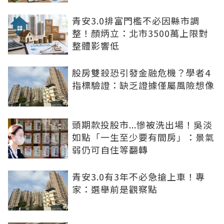
青安3.0排富門檻不必因縣市調
整！顏炳立：北市3500萬上限對
整體影響低
股房雙殺恐引發金融危機？學者4
指標驗證：缺乏證據僅屬風險想像
頭期款投股市...慘被洗出場！吳淡
如點「一生至少要有間房」：景氣
弱仍可自住等翻轉
青安3.0有3年不必急搶上車！專
家：選舉前是觀察點