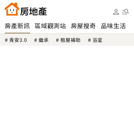
房產新訊
區域觀測站
房屋搜奇
品味生活
青安3.0
繼承
租屋補助
浴室