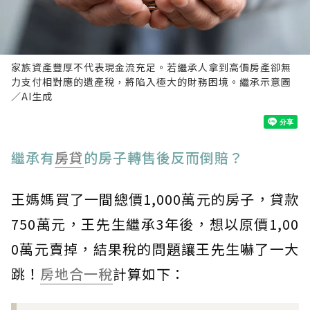
家族資產豐厚不代表現金流充足。若繼承人拿到高價房產卻無
力支付相對應的遺產稅，將陷入極大的財務困境。繼承示意圖
／AI生成
繼承有
房貸
的房子轉售後反而倒賠？
王媽媽買了一間總價1,000萬元的房子，貸款
750萬元，王先生繼承3年後，想以原價1,00
0萬元賣掉，結果稅的問題讓王先生嚇了一大
跳！
房地合一稅
計算如下：