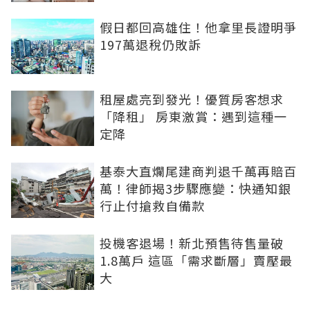
假日都回高雄住！他拿里長證明爭
197萬退稅仍敗訴
租屋處亮到發光！優質房客想求
「降租」 房東激賞：遇到這種一
定降
基泰大直爛尾建商判退千萬再賠百
萬！律師揭3步驟應變：快通知銀
行止付搶救自備款
投機客退場！新北預售待售量破
1.8萬戶 這區「需求斷層」賣壓最
大