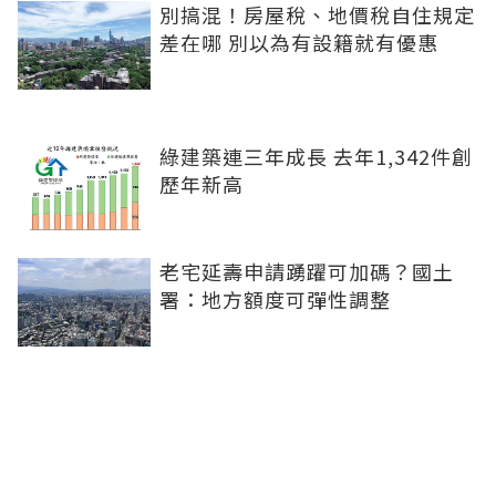
別搞混！房屋稅、地價稅自住規定
差在哪 別以為有設籍就有優惠
綠建築連三年成長 去年1,342件創
歷年新高
老宅延壽申請踴躍可加碼？國土
署：地方額度可彈性調整