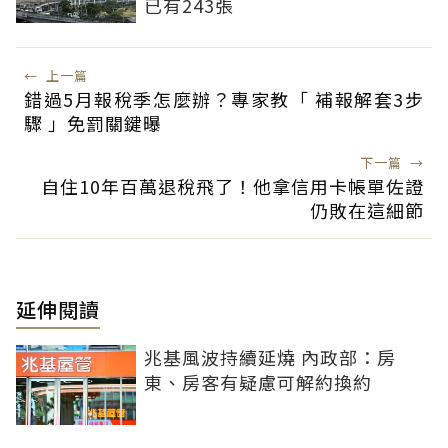
已有243張
←
上一篇
錯過5月報稅季怎麼辦？專家教「 補報解套3步
驟 」免罰關鍵曝
下一篇
→
自住10年百萬退稅飛了！他拿信用卡帳單佐證
仍敗在這細節
延伸閱讀
兆基風波持續延燒 內政部：房
東、房客有疑慮可解約換約