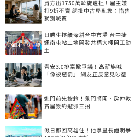
買方出1750萬斡旋遭拒！屋主嫌
打9折不賣 網批中古屋亂象：惜售
就別喊賣
日勝生持續深耕台中市場 台中捷
運南屯站土地開發共構大樓開工動
土
青安3.0排富掀爭議！高薪族喊
「像被懲罰」 網友正反意見吵翻
進門前先按鈴！鬼門將開、房仲教
賞屋簽約避邪三招
假日都回高雄住！他拿里長證明爭