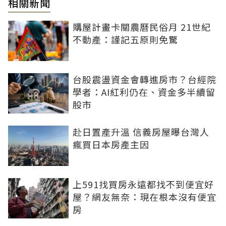
相關新聞
購屋計畫卡關農曆民俗月 21世紀
不動產：謹記五原則免驚
台股震盪資金會轉進房市？台經院
學者：AI紅利仍在、資金多半續留
股市
赴日置產升溫 信義房屋曝台灣人
瘋買日本房產主因
上591找買房永遠都找不到便宜好
屋？網友無奈：現在根本沒有便宜
房