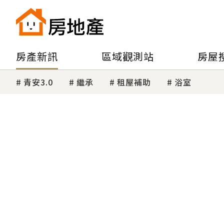
房產新訊
區域觀測站
房屋
青安3.0
繼承
租屋補助
浴室