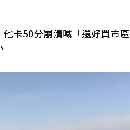
他卡50分崩潰喊「還好買市區
小