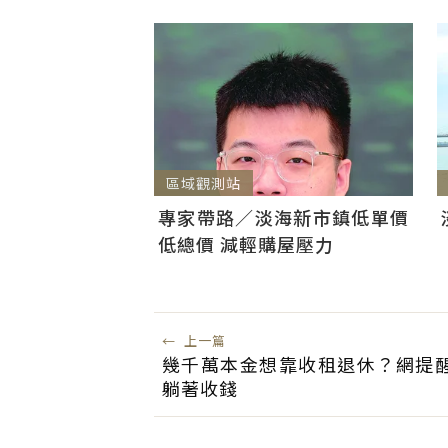
區域觀測站
專家帶路／淡海新市鎮低單價
低總價 減輕購屋壓力
←
上一篇
幾千萬本金想靠收租退休？網提
躺著收錢