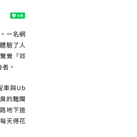
。一名網
體驗了人
他驚覺「郊
後者。
程車與Ub
又臭的難聞
路地下道
，每天得花