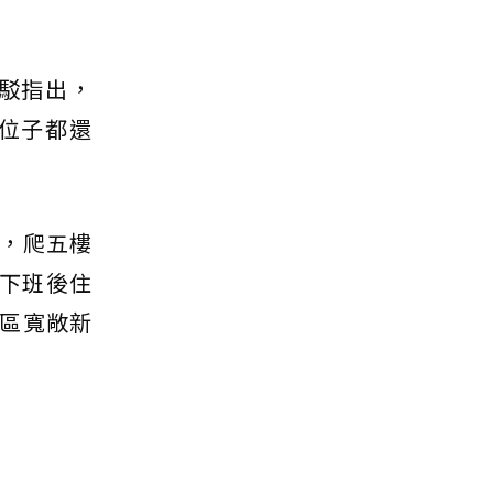
駁指出，
位子都還
，爬五樓
就下班後住
區寬敞新