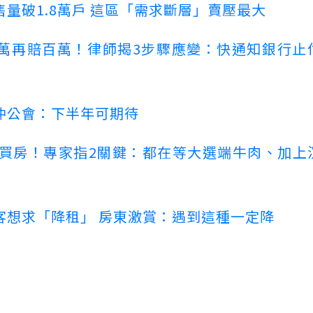
量破1.8萬戶 這區「需求斷層」賣壓最大
萬再賠百萬！律師揭3步驟應變：快通知銀行止
仲公會：下半年可期待
場買房！專家指2關鍵：都在等大選端牛肉、加上
客想求「降租」 房東激賞：遇到這種一定降