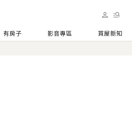
有房子
影音專區
買屋新知