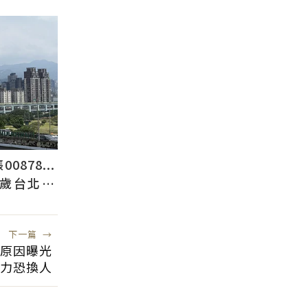
878...
2歲台北人
下一篇
→
屋原因曝光
力恐換人