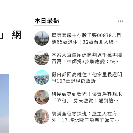
本日最熱
」 網
屏東套房＋存股千張00878...目
標65歲退休！32歲台北人曝：
現在已有243張
基泰大直爛尾建商判退千萬再賠
百萬！律師揭3步驟應變：快通
知銀行止付搶救自備款
假日都回高雄住！他拿里長證明
爭197萬退稅仍敗訴
租屋處亮到發光！優質房客想求
「降租」 房東激賞：遇到這種
一定降
裝潢全程零探班：屋主人在海
外，17 坪北歐三房完工當天才
「開箱」