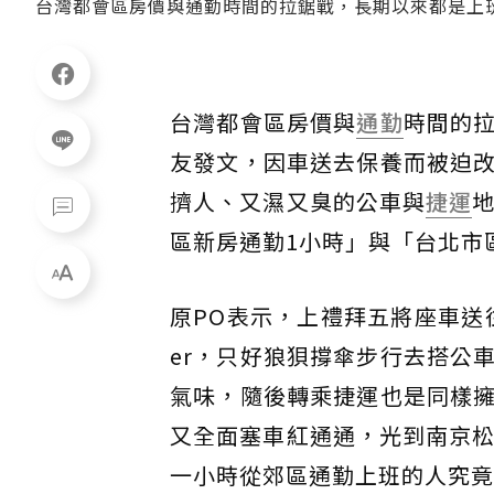
台灣都會區房價與通勤時間的拉鋸戰，長期以來都是上
台灣都會區房價與
通勤
時間的
友發文，因車送去保養而被迫
擠人、又濕又臭的公車與
捷運
區新房通勤1小時」與「台北市
原PO表示，上禮拜五將座車送
er，只好狼狽撐傘步行去搭公
氣味，隨後轉乘捷運也是同樣
又全面塞車紅通通，光到南京松
一小時從郊區通勤上班的人究竟