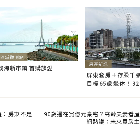
區域觀測站
房產新訊
淡海新市鎮 首購族愛
屏東套房＋存股千張00
目標65歲退休！3
曝：現在已有243張
醒：房東不是
90歲還在買億元豪宅？高齡夫妻看
網熱議：未來買房主