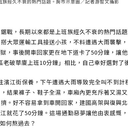
班族經久不衰的熱門話題。房市示意圖／記者游智文攝影
拉鋸戰，長期以來都是上班族經久不衰的熱門話題
改搭大眾運輸工具接送小孩，不料遭遇大雨襲擊，
地獄，事後開車回家更在地下道卡了50分鐘，讓
區老破華廈上班10分鐘」相比，自己幸好選對了
往濱江街保養，下午遭遇大雨導致完全叫不到計
車，結果褲子、鞋子全濕，車廂內更充斥著又濕
擁擠。好不容易拿到車開回家，建國高架與復興北
江就花了50分鐘。這場通勤惡夢讓他由衷感慨
如何熬過去？