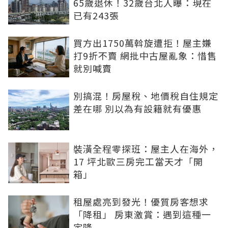
65歲退休！32歲台北人曝：現在
已有243張
買方出1750萬斡旋遭拒！屋主嫌
打9折不賣 網批中古屋亂象：惜售
就別喊賣
別搞混！房屋稅、地價稅自住規定
差在哪 別以為有設籍就有優惠
裝潢全程零探班：屋主人在海外，
17 坪北歐三房完工當天才「開
箱」
租屋處亮到發光！優質房客想求
「降租」 房東激賞：遇到這種一
定降