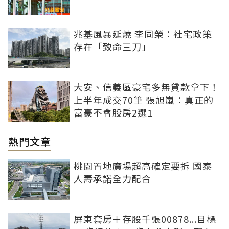
兆基風暴延燒 李同榮：社宅政策
存在「致命三刀」
大安、信義區豪宅多無貸款拿下！
上半年成交70筆 張旭嵐：真正的
富豪不會股房2選1
熱門文章
桃園置地廣場超高確定要拆 國泰
人壽承諾全力配合
屏東套房＋存股千張00878...目標