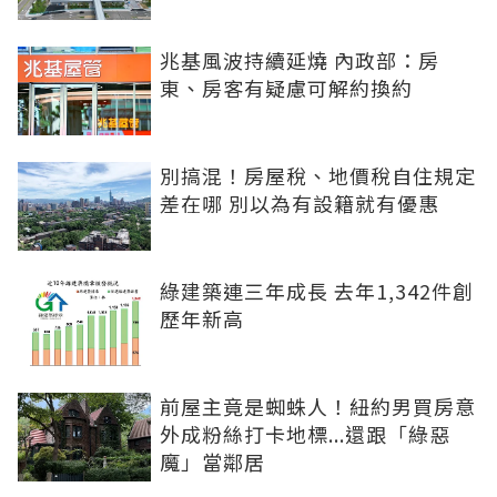
兆基風波持續延燒 內政部：房
東、房客有疑慮可解約換約
別搞混！房屋稅、地價稅自住規定
差在哪 別以為有設籍就有優惠
綠建築連三年成長 去年1,342件創
歷年新高
前屋主竟是蜘蛛人！紐約男買房意
外成粉絲打卡地標...還跟「綠惡
魔」當鄰居