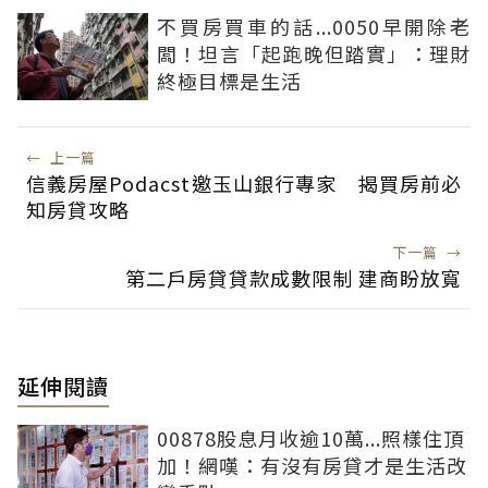
不買房買車的話...0050早開除老
闆！坦言「起跑晚但踏實」：理財
終極目標是生活
←
上一篇
信義房屋Podacst邀玉山銀行專家 揭買房前必
知房貸攻略
下一篇
→
第二戶房貸貸款成數限制 建商盼放寬
延伸閱讀
00878股息月收逾10萬...照樣住頂
加！網嘆：有沒有房貸才是生活改