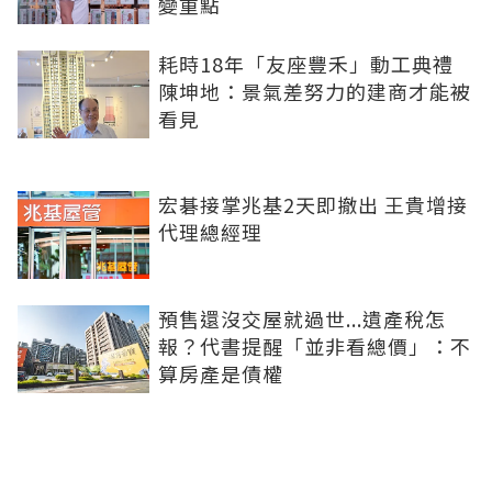
變重點
耗時18年「友座豐禾」動工典禮
陳坤地：景氣差努力的建商才能被
看見
宏碁接掌兆基2天即撤出 王貴增接
代理總經理
預售還沒交屋就過世...遺產稅怎
報？代書提醒「並非看總價」：不
算房產是債權