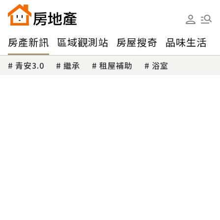
房產新訊
區域觀測站
房屋搜奇
品味生活
青安3.0
繼承
租屋補助
浴室