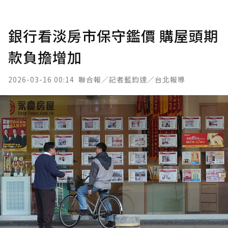
銀行看淡房市保守鑑價 購屋頭期
款負擔增加
2026-03-16 00:14
聯合報／記者藍鈞達／台北報導