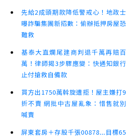
先給2成頭期款降低警戒心！地政士
曝詐騙集團新招數：偷辦抵押房屋恐
難救
基泰大直爛尾建商判退千萬再賠百
萬！律師揭3步驟應變：快通知銀行
止付搶救自備款
買方出1750萬斡旋遭拒！屋主嫌打9
折不賣 網批中古屋亂象：惜售就別
喊賣
屏東套房＋存股千張00878...目標65