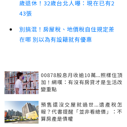
歲退休！32歲台北人曝：現在已有2
43張
別搞混！房屋稅、地價稅自住規定差
在哪 別以為有設籍就有優惠
00878股息月收逾10萬...照樣住頂
加！網嘆：有沒有房貸才是生活改
變重點
預售還沒交屋就過世...遺產稅怎
報？代書提醒「並非看總價」：不
算房產是債權