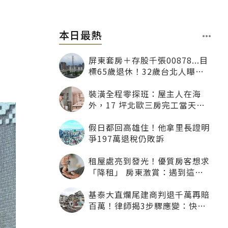
本日最熱
屏東套房＋存股千張00878...目
標65歲退休！32歲台北人曝：
現在已有243張
裝潢全程零探班：屋主人在海
外，17 坪北歐三房完工當天才
「開箱」
假日都回高雄住！他拿里長證明
爭197萬退稅仍敗訴
租屋處亮到發光！優質房客想求
「降租」 房東激賞：遇到這種
一定降
基泰大直爛尾建商判退千萬再賠
百萬！律師揭3步驟應變：快通
知銀行止付搶救自備款