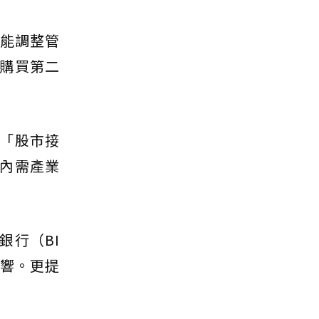
議能調整管
購買第二
「股市接
內需產業
銀行（BI
影響。更提