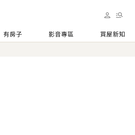
有房子
影音專區
買屋新知