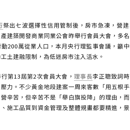
行
祭出七波選擇性信用管制後，房市急凍，營建
動產建築開發商業同業公會昨舉行會員大會，多名
動200萬從業人口，本月央行理監事會議，籲
動工土建融限制，為低迷房市注入活水。
行第13屆第2次會員大會，
理事長
李正聰致詞時
大壓力。不少黃金地段建案一周來客數「用五根手
經營辛苦，但辛苦不是「舉白旗投降」的理由，而
計、施工品質到資金管理及整體規畫都要精進，景