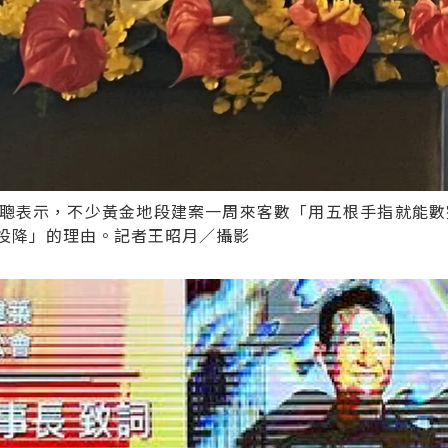
聰表示，不少黃金地段建案一周來客數「用五根手指就能數
投降」的理由。記者王昭月／攝影