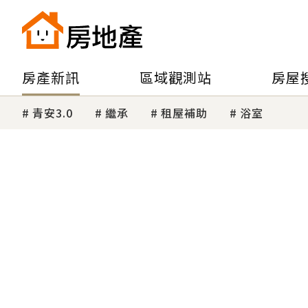
房產新訊
區域觀測站
房屋
青安3.0
繼承
租屋補助
浴室