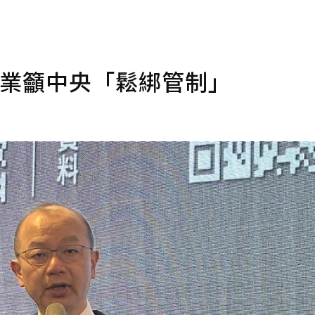
築業籲中央「鬆綁管制」