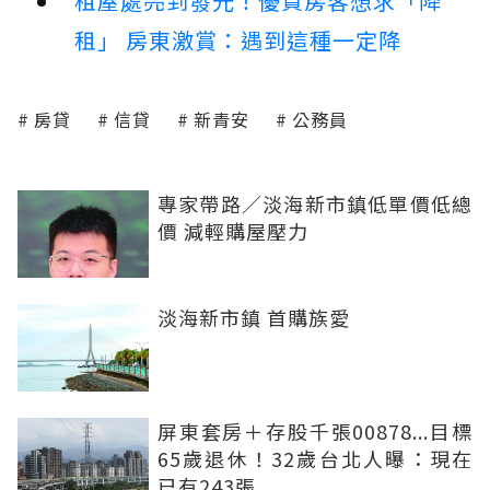
租屋處亮到發光！優質房客想求「降
租」 房東激賞：遇到這種一定降
房貸
信貸
新青安
公務員
專家帶路／淡海新市鎮低單價低總
價 減輕購屋壓力
淡海新市鎮 首購族愛
屏東套房＋存股千張00878...目標
65歲退休！32歲台北人曝：現在
已有243張