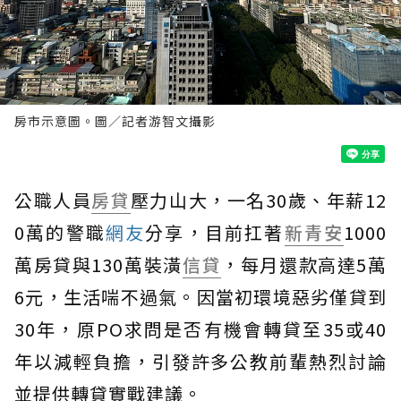
房市示意圖。圖／記者游智文攝影
公職人員
房貸
壓力山大，一名30歲、年薪12
0萬的警職
網友
分享，目前扛著
新青安
1000
萬房貸與130萬裝潢
信貸
，每月還款高達5萬
6元，生活喘不過氣。因當初環境惡劣僅貸到
30年，原PO求問是否有機會轉貸至35或40
年以減輕負擔，引發許多公教前輩熱烈討論
並提供轉貸實戰建議。