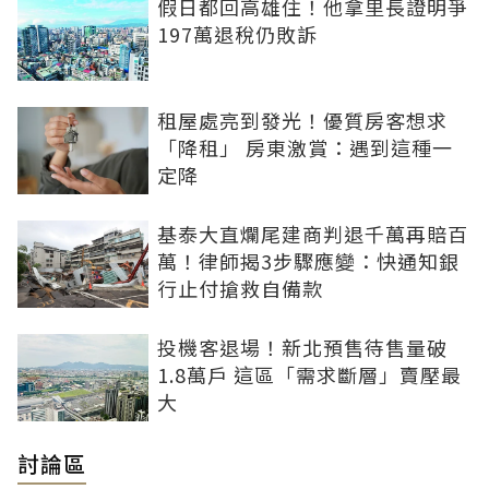
假日都回高雄住！他拿里長證明爭
197萬退稅仍敗訴
租屋處亮到發光！優質房客想求
「降租」 房東激賞：遇到這種一
定降
基泰大直爛尾建商判退千萬再賠百
萬！律師揭3步驟應變：快通知銀
行止付搶救自備款
投機客退場！新北預售待售量破
1.8萬戶 這區「需求斷層」賣壓最
大
討論區