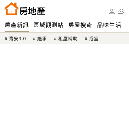
房產新訊
區域觀測站
房屋搜奇
品味生活
青安3.0
繼承
租屋補助
浴室