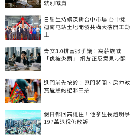
就別喊賣
日勝生持續深耕台中市場 台中捷
運南屯站土地開發共構大樓開工動
土
青安3.0排富掀爭議！高薪族喊
「像被懲罰」 網友正反意見吵翻
進門前先按鈴！鬼門將開、房仲教
賞屋簽約避邪三招
假日都回高雄住！他拿里長證明爭
197萬退稅仍敗訴