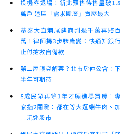
投機客退場！新北預售待售量破1.8
萬戶 這區「需求斷層」賣壓最大
基泰大直爛尾建商判退千萬再賠百
萬！律師揭3步驟應變：快通知銀行
止付搶救自備款
第二屋限貸解禁？北市房仲公會：下
半年可期待
8成民眾再等1年才願進場買房！專
家指2關鍵：都在等大選端牛肉、加
上沉迷股市