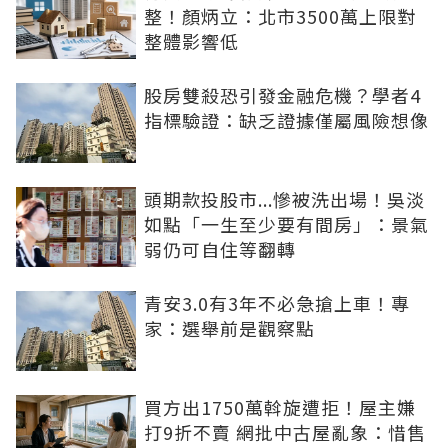
整！顏炳立：北市3500萬上限對
整體影響低
股房雙殺恐引發金融危機？學者4
指標驗證：缺乏證據僅屬風險想像
頭期款投股市...慘被洗出場！吳淡
如點「一生至少要有間房」：景氣
弱仍可自住等翻轉
青安3.0有3年不必急搶上車！專
家：選舉前是觀察點
買方出1750萬斡旋遭拒！屋主嫌
打9折不賣 網批中古屋亂象：惜售