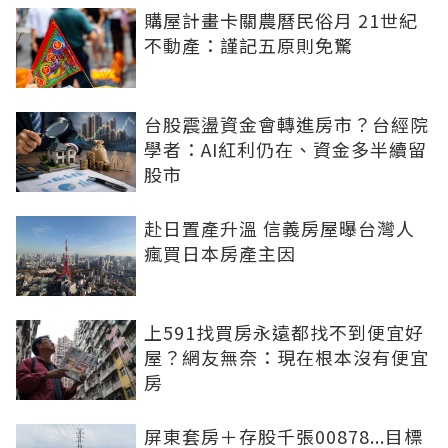
購屋計畫卡關農曆民俗月 21世紀
不動產：謹記五原則免驚
台股震盪資金會轉進房市？台經院
學者：AI紅利仍在、資金多半續留
股市
赴日置產升溫 信義房屋曝台灣人
瘋買日本房產主因
上591找買房永遠都找不到便宜好
屋？網友無奈：現在根本沒有便宜
房
屏東套房＋存股千張00878...目標