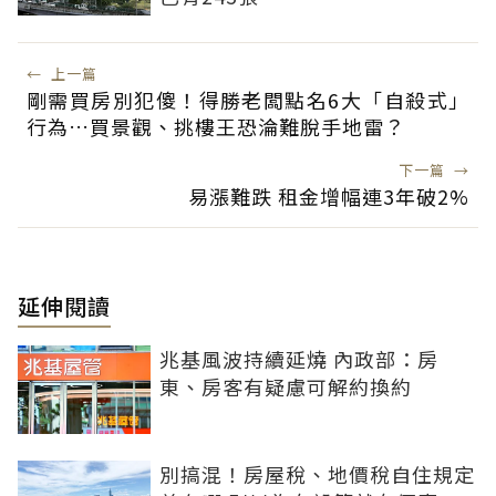
←
上一篇
剛需買房別犯傻！得勝老闆點名6大「自殺式」
行為…買景觀、挑樓王恐淪難脫手地雷？
下一篇
→
易漲難跌 租金增幅連3年破2%
延伸閱讀
兆基風波持續延燒 內政部：房
東、房客有疑慮可解約換約
別搞混！房屋稅、地價稅自住規定