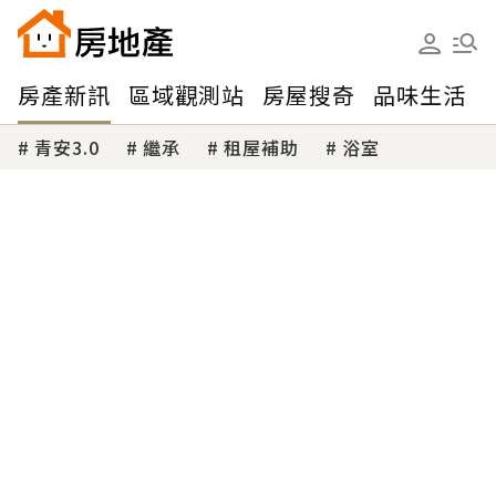
房產新訊
區域觀測站
房屋搜奇
品味生活
青安3.0
繼承
租屋補助
浴室