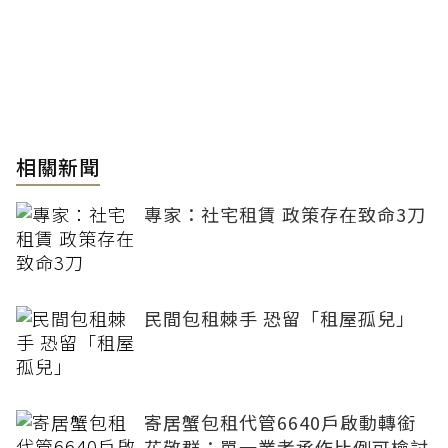
相關新聞
專家：社宅租賃 政策存在致命3刀
民間包租棘手 恐留「租屋孤兒」
寄居蟹包租代管6640戶啟動轉銜
花敬群：單一業者承作比例可檢討