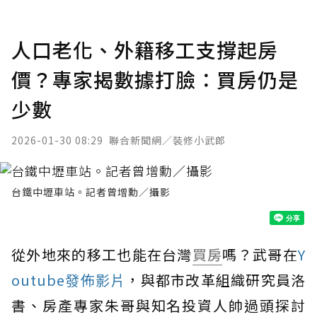
人口老化、外籍移工支撐起房
價？專家揭數據打臉：買房仍是
少數
2026-01-30 08:29
聯合新聞網／裝修小武郎
台鐵中壢車站。記者曾增勳／攝影
從外地來的移工也能在台灣
買房
嗎？武哥在
Y
outube發佈影片
，與都市改革組織研究員洛
書、房產專家朱哥與知名投資人帥過頭探討