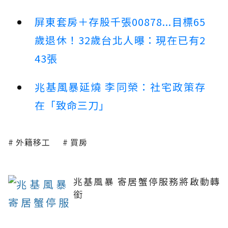
屏東套房＋存股千張00878...目標65
歲退休！32歲台北人曝：現在已有2
43張
兆基風暴延燒 李同榮：社宅政策存
在「致命三刀」
外籍移工
買房
兆基風暴 寄居蟹停服務將啟動轉
銜