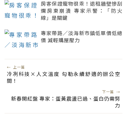
房客保證寵物很乖！退租牆壁慘刮
爛房東崩潰 專家示警：「防火
線」是關鍵
專家帶路／淡海新市鎮低單價低總
價 減輕購屋壓力
←
上一篇
冷冽科技×人文溫度 勾勒永續舒適的辦公空
間！
下一篇
→
新春開紅盤 專家：蛋黃震盪已過、蛋白仍需努
力