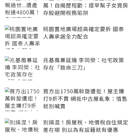
萬！自揭歷程勸：提早幫子女買房
存股避開稅務陷阱
桃園置地廣場超高確定要拆 國泰
人壽承諾全力配合
兆基風暴延燒 李同榮：社宅政策
存在「致命三刀」
買方出1750萬斡旋遭拒！屋主嫌
打9折不賣 網批中古屋亂象：惜售
就別喊賣
別搞混！房屋稅、地價稅自住規定
差在哪 別以為有設籍就有優惠