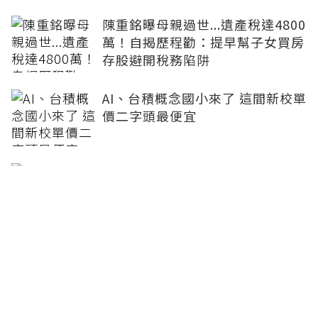
陳重銘曝母親過世...遺產稅達4800
萬！自揭歷程勸：提早幫子女買房
存股避開稅務陷阱
AI、台積概念國小來了 這間新校單
價二字頭最便宜
小孩外縣市求學「買房代租」怕被
查？陳重銘：善用244萬免稅額、
或直接登記子女名下最省稅
套房最低僅4660元…社宅Q3招租
1500戶！8月14日起線上申請