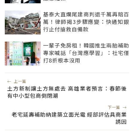
基泰大直爛尾建商判退千萬再賠百
萬！律師揭3步驟應變：快通知銀
行止付搶救自備款
一輩子免房租！韓國推生兩胎補助
專家喊話「台灣應學習」：社宅僅
打8折根本沒用
←
上一篇
土方新制讓土方無處去 高雄業者預言：春節後
有中小型包商倒閉潮
下一篇
→
老宅延壽補助納建築立面光電 經部評估具商業
誘因