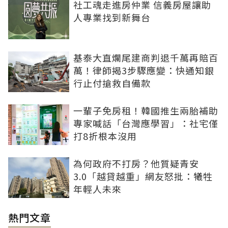
社工魂走進房仲業 信義房屋讓助
人專業找到新舞台
基泰大直爛尾建商判退千萬再賠百
萬！律師揭3步驟應變：快通知銀
行止付搶救自備款
一輩子免房租！韓國推生兩胎補助
專家喊話「台灣應學習」：社宅僅
打8折根本沒用
為何政府不打房？他質疑青安
3.0「越貸越重」網友怒批：犧牲
年輕人未來
熱門文章