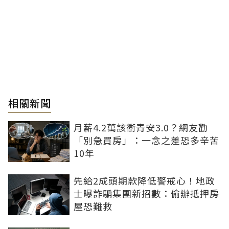
相關新聞
月薪4.2萬該衝青安3.0？網友勸
「別急買房」：一念之差恐多辛苦
10年
先給2成頭期款降低警戒心！地政
士曝詐騙集團新招數：偷辦抵押房
屋恐難救