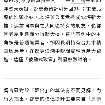
原PO列舉身邊真實案例：士林
北士科
旁的60
年透天表姐，都更後預計可分回3戶；重慶北
路的洗頭小妹，35坪舊公寓竟換成48坪新大
樓；連前同事與在大同區持有的朋友，也都
因老屋重建而分得新大樓。這些案例中的主
角多是普通職業者，卻因長期持有台北市精
華區房產，在都更浪潮中瞬間實現資產大躍
進，這種「被動式致富」引發熱烈討論。
留言區對於「翻倍」的算法有不同見解。內
行人指出，都更的價值提升主要來自「
房價