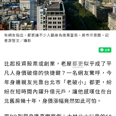
有網友指出，都更讓不少人翻身為億萬富翁。房市示意圖。記
者游智文／攝影
比起投資股票或創業，老屋
都更
似乎成了平
凡人身價破億的快捷鍵？一名網友驚呼，今
年身邊親友光靠台北市「老破小」都更，紛
紛在短時間內躍升億元戶，讓他感嘆住在台
北舊房幾十年，身價漲幅竟然如此可怕。