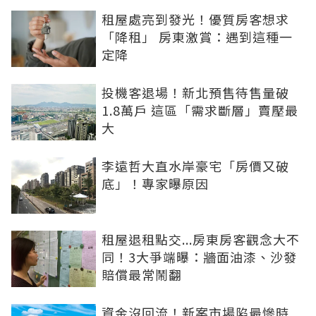
租屋處亮到發光！優質房客想求
「降租」 房東激賞：遇到這種一
定降
投機客退場！新北預售待售量破
1.8萬戶 這區「需求斷層」賣壓最
大
李遠哲大直水岸豪宅「房價又破
底」！專家曝原因
租屋退租點交...房東房客觀念大不
同！3大爭端曝：牆面油漆、沙發
賠償最常鬧翻
資金沒回流！新案市場陷最慘時