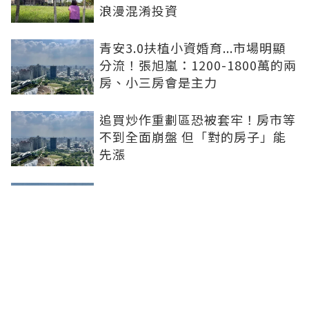
浪漫混淆投資
青安3.0扶植小資婚育...市場明顯
分流！張旭嵐：1200-1800萬的兩
房、小三房會是主力
追買炒作重劃區恐被套牢！房市等
不到全面崩盤 但「對的房子」能
先漲
買房跟著資金走！阿宅揭3指標
「鎖定潛力區」：政府砸錢、大企
業進駐是訊號
買房動輒千萬起跳！年輕人嘆「活
在當下更好」 網酸：領3萬做10萬
的夢