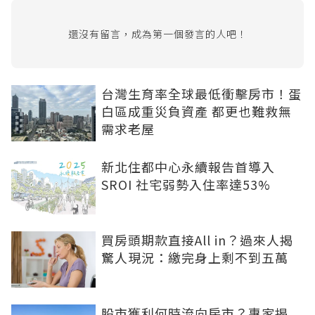
還沒有留言，成為第一個發言的人吧！
台灣生育率全球最低衝擊房市！蛋
白區成重災負資產 都更也難救無
需求老屋
新北住都中心永續報告首導入
SROI 社宅弱勢入住率達53%
買房頭期款直接All in？過來人揭
驚人現況：繳完身上剩不到五萬
股市獲利何時流向房市？專家揭