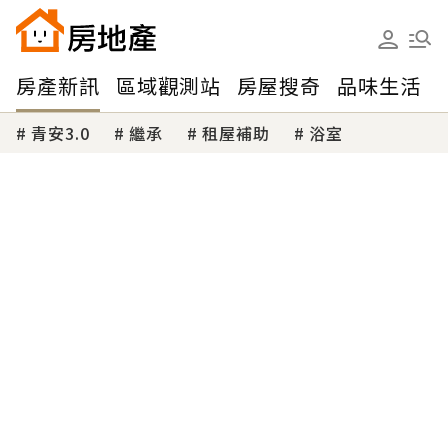
房產新訊
區域觀測站
房屋搜奇
品味生活
青安3.0
繼承
租屋補助
浴室