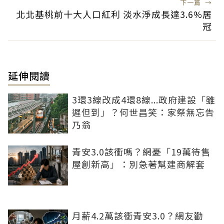
下一篇
→
北北基桃前十大人口紅利 淡水淨成長達3.6%居
冠
延伸閱讀
3環3線改成4環8線...政府建設「雖
遲但到」？何世昌笑：家祭無忘告
乃翁
青安3.0該衝嗎？網憂「19萬待售
屋創新高」：別急著幫建商解套
月薪4.2萬該衝青安3.0？網友勸