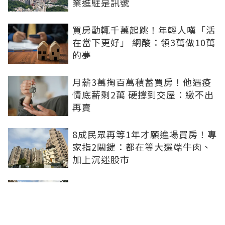
業進駐是訊號
買房動輒千萬起跳！年輕人嘆「活
在當下更好」 網酸：領3萬做10萬
的夢
月薪3萬掏百萬積蓄買房！他遇疫
情底薪剩2萬 硬撐到交屋：繳不出
再賣
8成民眾再等1年才願進場買房！專
家指2關鍵：都在等大選端牛肉、
加上沉迷股市
0積蓄被迫買房！北漂族砸100萬
搶買A7預售破7字頭 網驚：割韭
菜？