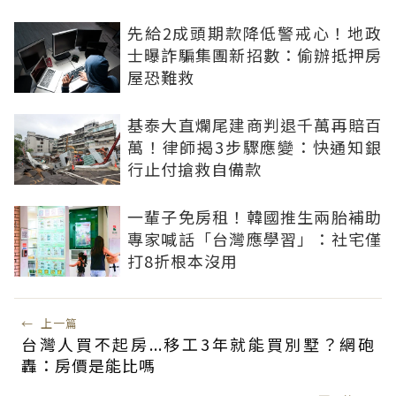
先給2成頭期款降低警戒心！地政
士曝詐騙集團新招數：偷辦抵押房
屋恐難救
基泰大直爛尾建商判退千萬再賠百
萬！律師揭3步驟應變：快通知銀
行止付搶救自備款
一輩子免房租！韓國推生兩胎補助
專家喊話「台灣應學習」：社宅僅
打8折根本沒用
←
上一篇
台灣人買不起房...移工3年就能買別墅？網砲
轟：房價是能比嗎