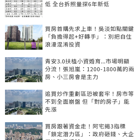
低 全台拆照量探6年新低
買房首購先求上車！吳淡如點關鍵
「負擔得起+好轉手」：別把自住
浪漫混淆投資
青安3.0扶植小資婚育...市場明顯
分流！張旭嵐：1200-1800萬的兩
房、小三房會是主力
追買炒作重劃區恐被套牢！房市等
不到全面崩盤 但「對的房子」能
先漲
買房跟著資金走！阿宅揭3指標
「鎖定潛力區」：政府砸錢、大企