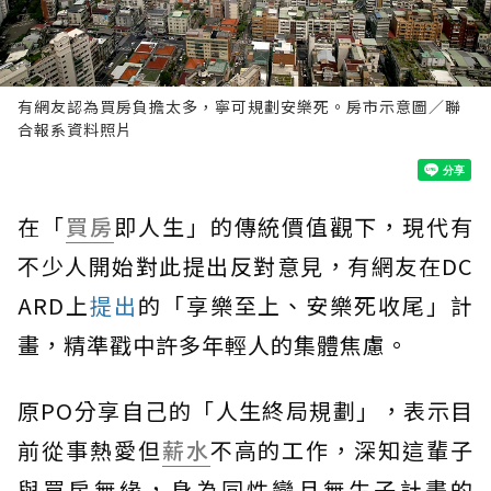
有網友認為買房負擔太多，寧可規劃安樂死。房市示意圖／聯
合報系資料照片
在「
買房
即人生」的傳統價值觀下，現代有
不少人開始對此提出反對意見，有網友在DC
ARD上
提出
的「享樂至上、安樂死收尾」計
畫，精準戳中許多年輕人的集體焦慮。
原PO分享自己的「人生終局規劃」，表示目
前從事熱愛但
薪水
不高的工作，深知這輩子
與買房無緣，身為同性戀且無生子計畫的