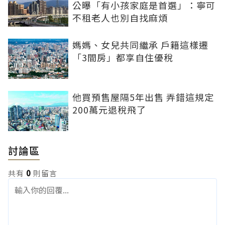
公曝「有小孩家庭是首選」：寧可
不租老人也別自找麻煩
媽媽、女兒共同繼承 戶籍這樣遷
「3間房」都享自住優稅
他買預售屋隔5年出售 弄錯這規定
200萬元退稅飛了
討論區
共有
0
則留言