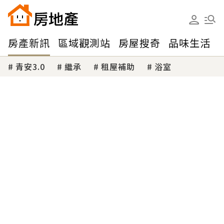
房產新訊
區域觀測站
房屋搜奇
品味生活
青安3.0
繼承
租屋補助
浴室