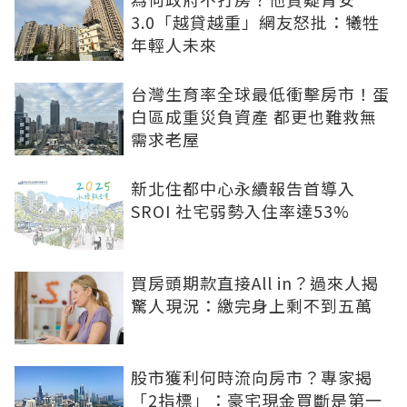
3.0「越貸越重」網友怒批：犧牲
年輕人未來
台灣生育率全球最低衝擊房市！蛋
白區成重災負資產 都更也難救無
需求老屋
新北住都中心永續報告首導入
SROI 社宅弱勢入住率達53%
買房頭期款直接All in？過來人揭
驚人現況：繳完身上剩不到五萬
股市獲利何時流向房市？專家揭
「2指標」：豪宅現金買斷是第一