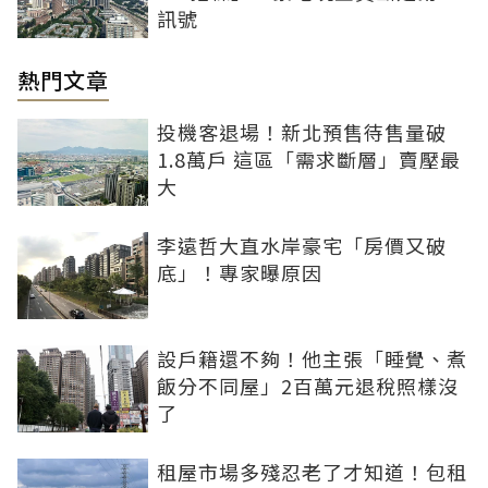
訊號
熱門文章
投機客退場！新北預售待售量破
1.8萬戶 這區「需求斷層」賣壓最
大
李遠哲大直水岸豪宅「房價又破
底」！專家曝原因
設戶籍還不夠！他主張「睡覺、煮
飯分不同屋」2百萬元退稅照樣沒
了
租屋市場多殘忍老了才知道！包租