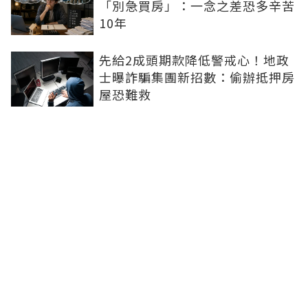
「別急買房」：一念之差恐多辛苦
10年
先給2成頭期款降低警戒心！地政
士曝詐騙集團新招數：偷辦抵押房
屋恐難救