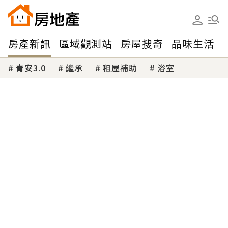
房產新訊
區域觀測站
房屋搜奇
品味生活
青安3.0
繼承
租屋補助
浴室