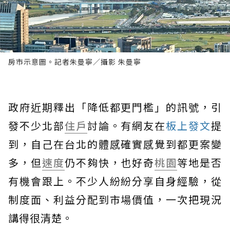
房市示意圖。記者朱曼寧／攝影 朱曼寧
政府近期釋出「降低都更門檻」的訊號，引
發不少北部
住戶
討論。有網友在
板上發文
提
到，自己在台北的體感確實感覺到都更案變
多，但
速度
仍不夠快，也好奇
桃園
等地是否
有機會跟上。不少人紛紛分享自身經驗，從
制度面、利益分配到市場價值，一次把現況
講得很清楚。