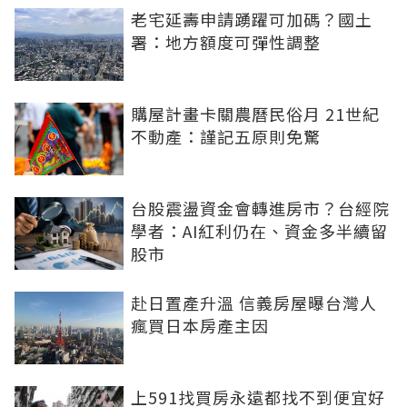
老宅延壽申請踴躍可加碼？國土
署：地方額度可彈性調整
購屋計畫卡關農曆民俗月 21世紀
不動產：謹記五原則免驚
台股震盪資金會轉進房市？台經院
學者：AI紅利仍在、資金多半續留
股市
赴日置產升溫 信義房屋曝台灣人
瘋買日本房產主因
上591找買房永遠都找不到便宜好