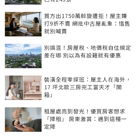
買方出1750萬斡旋遭拒！屋主嫌
打9折不賣 網批中古屋亂象：惜售
就別喊賣
別搞混！房屋稅、地價稅自住規定
差在哪 別以為有設籍就有優惠
裝潢全程零探班：屋主人在海外，
17 坪北歐三房完工當天才「開
箱」
租屋處亮到發光！優質房客想求
「降租」 房東激賞：遇到這種一
定降