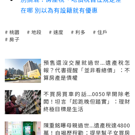
在哪 別以為有設籍就有優惠
桃園
地段
速度
利多
住戶
房子
預售還沒交屋就過世...遺產稅怎
報？代書提醒「並非看總價」：不
算房產是債權
不買房買車的話...0050早開除老
闆！坦言「起跑晚但踏實」：理財
終極目標是生活
陳重銘曝母親過世...遺產稅達4800
萬！自揭歷程勸：提早幫子女買房