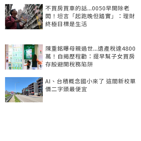
不買房買車的話...0050早開除老
闆！坦言「起跑晚但踏實」：理財
終極目標是生活
陳重銘曝母親過世...遺產稅達4800
萬！自揭歷程勸：提早幫子女買房
存股避開稅務陷阱
AI、台積概念國小來了 這間新校單
價二字頭最便宜