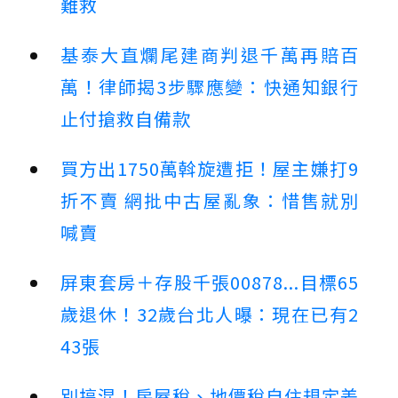
難救
基泰大直爛尾建商判退千萬再賠百
萬！律師揭3步驟應變：快通知銀行
止付搶救自備款
買方出1750萬斡旋遭拒！屋主嫌打9
折不賣 網批中古屋亂象：惜售就別
喊賣
屏東套房＋存股千張00878...目標65
歲退休！32歲台北人曝：現在已有2
43張
別搞混！房屋稅、地價稅自住規定差