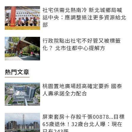
社宅供需北熱南冷 新北城鄉局喊
話中央：應調整挹注更多資源給北
部
行政院點出社宅不好管又被標籤
化？ 北市住都中心提解方
熱門文章
桃園置地廣場超高確定要拆 國泰
人壽承諾全力配合
屏東套房＋存股千張00878...目標
65歲退休！32歲台北人曝：現在
已有243張