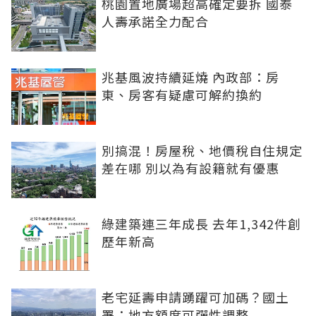
桃園置地廣場超高確定要拆 國泰
人壽承諾全力配合
兆基風波持續延燒 內政部：房
東、房客有疑慮可解約換約
別搞混！房屋稅、地價稅自住規定
差在哪 別以為有設籍就有優惠
綠建築連三年成長 去年1,342件創
歷年新高
老宅延壽申請踴躍可加碼？國土
署：地方額度可彈性調整