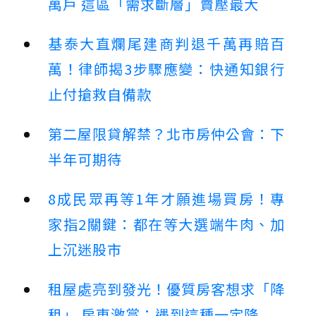
萬戶 這區「需求斷層」賣壓最大
基泰大直爛尾建商判退千萬再賠百
萬！律師揭3步驟應變：快通知銀行
止付搶救自備款
第二屋限貸解禁？北市房仲公會：下
半年可期待
8成民眾再等1年才願進場買房！專
家指2關鍵：都在等大選端牛肉、加
上沉迷股市
租屋處亮到發光！優質房客想求「降
租」 房東激賞：遇到這種一定降