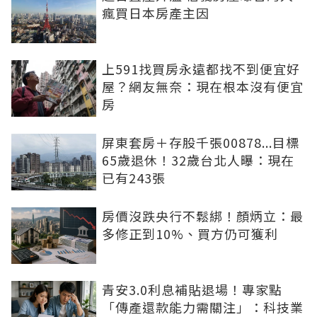
瘋買日本房產主因
上591找買房永遠都找不到便宜好
屋？網友無奈：現在根本沒有便宜
房
屏東套房＋存股千張00878...目標
65歲退休！32歲台北人曝：現在
已有243張
房價沒跌央行不鬆綁！顏炳立：最
多修正到10%、買方仍可獲利
青安3.0利息補貼退場！專家點
「傳產還款能力需關注」：科技業