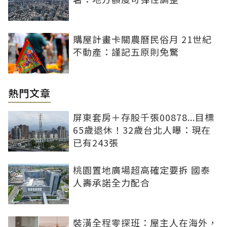
購屋計畫卡關農曆民俗月 21世紀
不動產：謹記五原則免驚
熱門文章
屏東套房＋存股千張00878...目標
65歲退休！32歲台北人曝：現在
已有243張
桃園置地廣場超高確定要拆 國泰
人壽承諾全力配合
裝潢全程零探班：屋主人在海外，