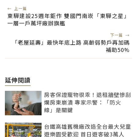
←
上一篇
東驊建設25週年鉅作 雙國門南崁「東驊之星」
一層一戶萬坪廠辦旗艦
下一篇
→
「老屋延壽」最快年底上路 高齡弱勢戶再加碼
補助50%
延伸閱讀
房客保證寵物很乖！退租牆壁慘刮
爛房東崩潰 專家示警：「防火
線」是關鍵
台鐵高雄舊機廠改造全台最大兒童
遊樂園受歡迎 首日遊客破3萬人