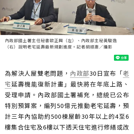
內政部國土署主任秘書歐正興（左）、內政部主秘黃駿逸
（右）說明老宅延壽最新規劃進度。記者胡順惠／攝影
為解決人屋雙老問題，
內政部
30日宣布「
老
宅
延壽機能復新計畫」最快將在年底上路、
受理申請。內政部國土署補充，總統已公布
特別預算案，編列50億元推動老宅延壽，預
計三年內協助約500棟屋齡30年以上的4至6
樓集合住宅及6樓以下透天住宅進行修繕或改