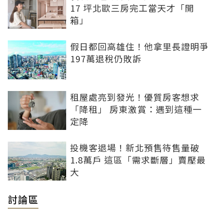
17 坪北歐三房完工當天才「開
箱」
假日都回高雄住！他拿里長證明爭
197萬退稅仍敗訴
租屋處亮到發光！優質房客想求
「降租」 房東激賞：遇到這種一
定降
投機客退場！新北預售待售量破
1.8萬戶 這區「需求斷層」賣壓最
大
討論區