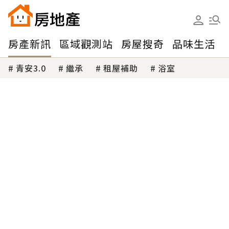
房產新訊
區域觀測站
房屋搜奇
品味生活
青安3.0
繼承
租屋補助
浴室