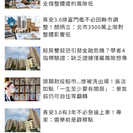
支撐整體違約風險低
青安3.0排富門檻不必因縣市調
整！顏炳立：北市3500萬上限對
整體影響低
股房雙殺恐引發金融危機？學者4
指標驗證：缺乏證據僅屬風險想像
頭期款投股市...慘被洗出場！吳淡
如點「一生至少要有間房」：景氣
弱仍可自住等翻轉
青安3.0有3年不必急搶上車！專
家：選舉前是觀察點