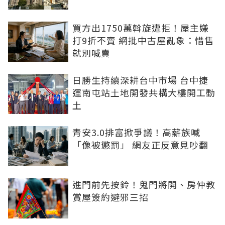
買方出1750萬斡旋遭拒！屋主嫌
打9折不賣 網批中古屋亂象：惜售
就別喊賣
日勝生持續深耕台中市場 台中捷
運南屯站土地開發共構大樓開工動
土
青安3.0排富掀爭議！高薪族喊
「像被懲罰」 網友正反意見吵翻
進門前先按鈴！鬼門將開、房仲教
賞屋簽約避邪三招