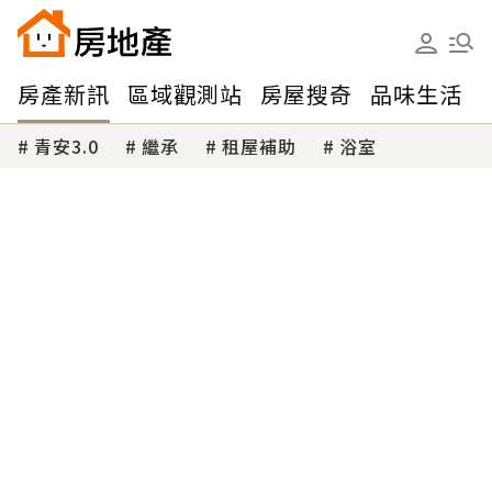
房產新訊
區域觀測站
房屋搜奇
品味生活
青安3.0
繼承
租屋補助
浴室