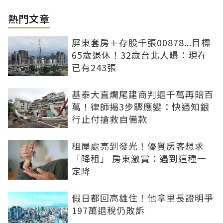
熱門文章
屏東套房＋存股千張00878...目標
65歲退休！32歲台北人曝：現在
已有243張
基泰大直爛尾建商判退千萬再賠百
萬！律師揭3步驟應變：快通知銀
行止付搶救自備款
租屋處亮到發光！優質房客想求
「降租」 房東激賞：遇到這種一
定降
假日都回高雄住！他拿里長證明爭
197萬退稅仍敗訴