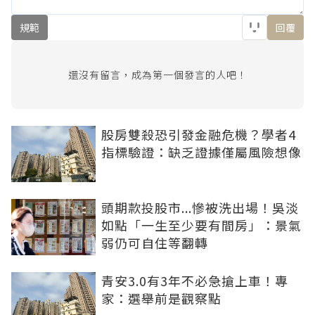
規範
回覆
還沒有留言，成為第一個發言的人吧！
股房雙殺恐引發金融危機？學者4
指標驗證：缺乏證據僅屬風險想像
頭期款投股市...慘被洗出場！吳淡
如點「一生至少要有間房」：景氣
弱仍可自住等翻轉
青安3.0有3年不必急搶上車！專
家：選舉前是觀察點