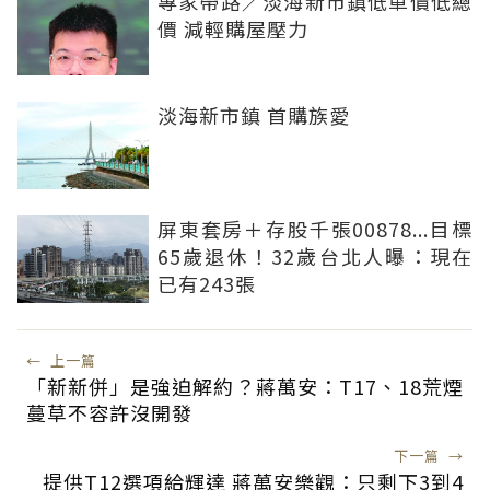
專家帶路／淡海新市鎮低單價低總
價 減輕購屋壓力
淡海新市鎮 首購族愛
屏東套房＋存股千張00878...目標
65歲退休！32歲台北人曝：現在
已有243張
←
上一篇
「新新併」是強迫解約？蔣萬安：T17、18荒煙
蔓草不容許沒開發
下一篇
→
提供T12選項給輝達 蔣萬安樂觀：只剩下3到4