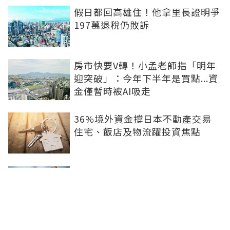
假日都回高雄住！他拿里長證明爭
197萬退稅仍敗訴
房市快要V轉！小孟老師指「明年
迎突破」：今年下半年是買點...資
金僅暫時被AI吸走
36%境外資金撐日本不動產交易
住宅、飯店及物流躍投資焦點
青安3.0變相降息！專家點「有望
助攻自住買盤」：政策沒要瘋狂推
升、要平穩回溫
爸媽出錢買房...最怕被不孝子賣