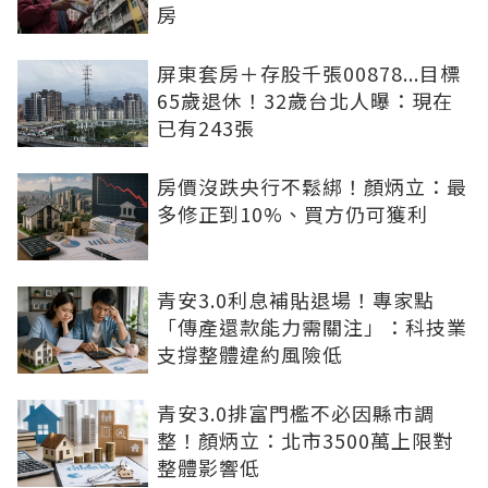
房
屏東套房＋存股千張00878...目標
65歲退休！32歲台北人曝：現在
已有243張
房價沒跌央行不鬆綁！顏炳立：最
多修正到10%、買方仍可獲利
青安3.0利息補貼退場！專家點
「傳產還款能力需關注」：科技業
支撐整體違約風險低
青安3.0排富門檻不必因縣市調
整！顏炳立：北市3500萬上限對
整體影響低