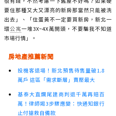
很有錢，不然考慮一下舊屋不好嗎？如果硬
要住那種又大又漂亮的新房那當然只能被洗
出去」、「住蛋黃不一定要買新房，新北一
環
公寓
一堆3X~4X萬開頭，不要騙我不知道
市場行情」。
房地產推薦新聞
投機客退場！新北預售待售量破1.8
萬戶 這區「需求斷層」賣壓最大
基泰大直爛尾建商判退千萬再賠百
萬！律師揭3步驟應變：快通知銀行
止付搶救自備款