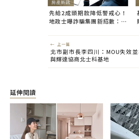
房產新訊
先給2成頭期款降低警戒心！
地政士曝詐騙集團新招數：偷
辦抵押房屋恐難救
←
上一篇
北市副市長李四川：MOU失效並
與輝達協商北士科基地
延伸閱讀