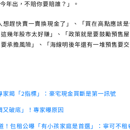
今年出，不賠你要賠誰？」。
人想趕快賣一賣換現金了」、「買在高點應該是
為這幾年股市太好賺」、「政策就是要鼓勵預售屋
就要承擔風險」、「海線明後年還有一堆預售要交
專家揭「2指標」：豪宅現金買斷是第一訊號
價又破底」！專家曝原因
道！包租公曝「有小孩家庭是首選」：寧可不租