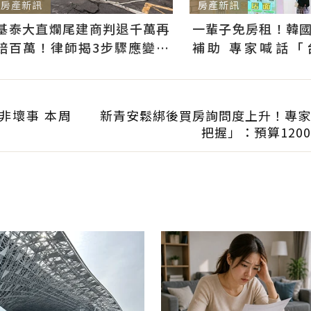
房產新訊
房產新訊
基泰大直爛尾建商判退千萬再
一輩子免房租！韓
賠百萬！律師揭3步驟應變：
補助 專家喊話「
快通知銀行止付搶救自備款
習」：社宅僅打8折
非壞事 本周
新青安鬆綁後買房詢問度上升！專家
把握」：預算120