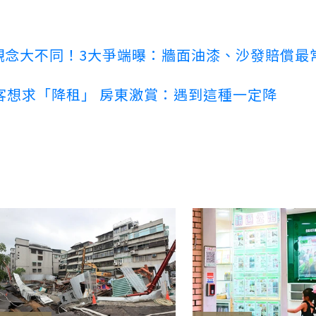
客觀念大不同！3大爭端曝：牆面油漆、沙發賠償最
客想求「降租」 房東激賞：遇到這種一定降