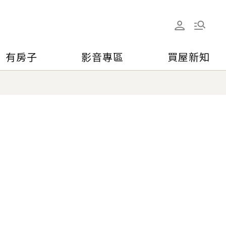
有房子
影音專區
買屋新知