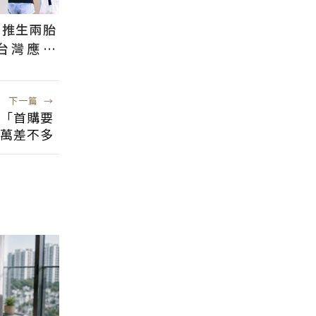
國推生兩胎
台灣應學
根本沒用
下一篇
→
「首購要
0萬差不多