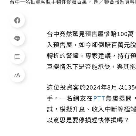
台中一名投資客脫手物件慘賠百萬。 圖／聯合報系資料
台中竟然驚見
預售
屋慘賠100
入預售屋，如今卻倒賠百萬元
轉折的警鐘。專家建議，持有
巨變情況下是否能承受，與其抱
這位投資客於2024年8月以1
手。一名網友在
PTT
焦慮提問
試，模擬升息、收入中斷等極
以意思是要停損趕快停損嗎？