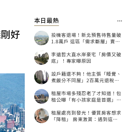
本日最熱
錢剛好
投機客退場！新北預售待售量破
1.8萬戶 這區「需求斷層」賣壓
最大
李遠哲大直水岸豪宅「房價又破
底」！專家曝原因
設戶籍還不夠！他主張「睡覺、
煮飯分不同屋」2百萬元退稅照
樣沒了
租屋市場多殘忍老了才知道！包
租公曝「有小孩家庭是首選」：
寧可不租老人也別自找麻煩
租屋處亮到發光！優質房客想求
「降租」 房東激賞：遇到這種
一定降