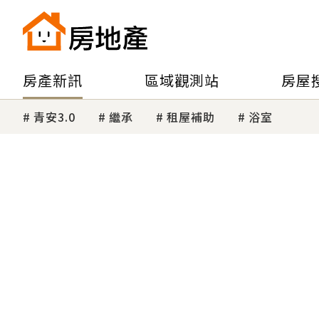
房產新訊
區域觀測站
房屋
青安3.0
繼承
租屋補助
浴室