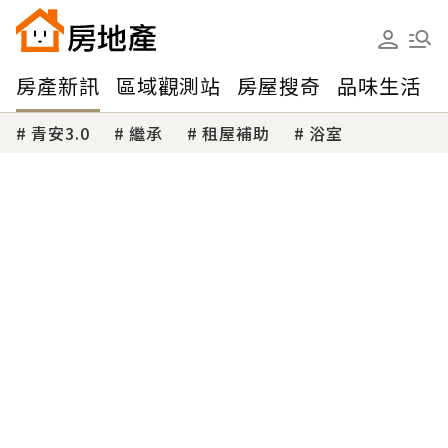
房產新訊
區域觀測站
房屋搜奇
品味生活
青安3.0
繼承
租屋補助
浴室