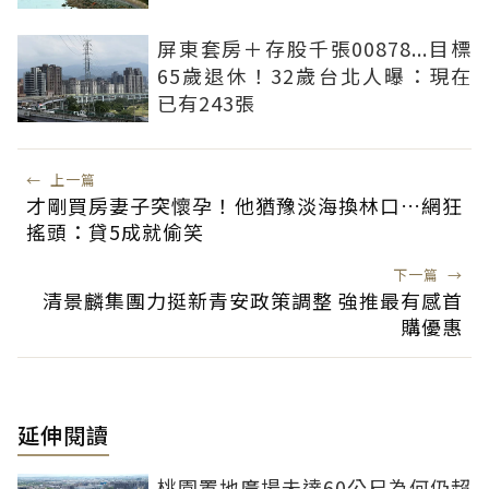
屏東套房＋存股千張00878...目標
65歲退休！32歲台北人曝：現在
已有243張
←
上一篇
才剛買房妻子突懷孕！他猶豫淡海換林口…網狂
搖頭：貸5成就偷笑
下一篇
→
清景麟集團力挺新青安政策調整 強推最有感首
購優惠
延伸閱讀
桃園置地廣場未達60公尺為何仍超