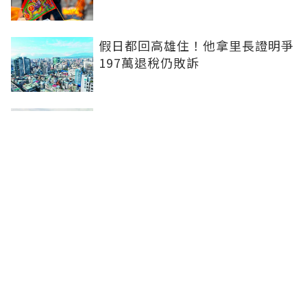
假日都回高雄住！他拿里長證明爭
197萬退稅仍敗訴
房市快要V轉！小孟老師指「明年
迎突破」：今年下半年是買點...資
金僅暫時被AI吸走
36%境外資金撐日本不動產交易
住宅、飯店及物流躍投資焦點
聯合線上公司 著作權所有 ©2025