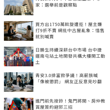
家：選舉前是觀察點
買方出1750萬斡旋遭拒！屋主嫌
打9折不賣 網批中古屋亂象：惜售
就別喊賣
日勝生持續深耕台中市場 台中捷
運南屯站土地開發共構大樓開工動
土
青安3.0排富掀爭議！高薪族喊
「像被懲罰」 網友正反意見吵翻
進門前先按鈴！鬼門將開、房仲教
賞屋簽約避邪三招