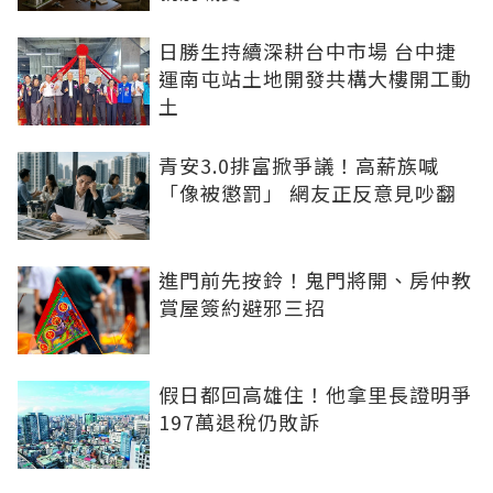
日勝生持續深耕台中市場 台中捷
運南屯站土地開發共構大樓開工動
土
青安3.0排富掀爭議！高薪族喊
「像被懲罰」 網友正反意見吵翻
進門前先按鈴！鬼門將開、房仲教
賞屋簽約避邪三招
假日都回高雄住！他拿里長證明爭
197萬退稅仍敗訴