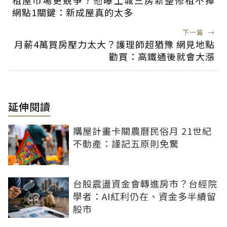
網點1關鍵：新成屋真的太多
下一篇
→
月薪4萬買房壓力太大？護理師超猶豫 網見地點
勸買：高鐵通後就會大漲
延伸閱讀
購屋計畫卡關農曆民俗月 21世紀
不動產：謹記五原則免驚
台股震盪資金會轉進房市？台經院
學者：AI紅利仍在、資金多半續留
股市