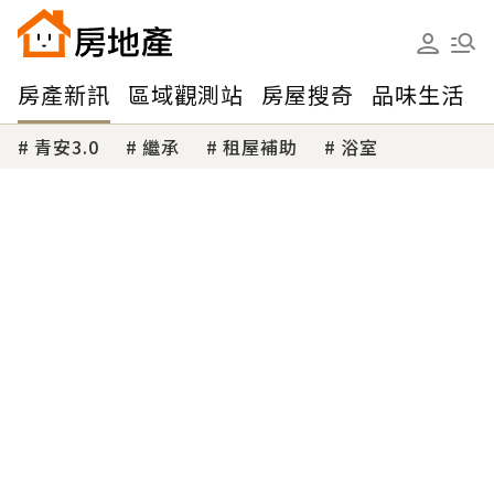
房產新訊
區域觀測站
房屋搜奇
品味生活
青安3.0
繼承
租屋補助
浴室