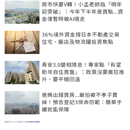
房市快要V轉！小孟老師指「明年
迎突破」：今年下半年是買點...資
金僅暫時被AI吸走
36%境外資金撐日本不動產交易
住宅、飯店及物流躍投資焦點
青安3.0變相降息！專家點「有望
助攻自住買盤」：政策沒要瘋狂推
升、要平穩回溫
爸媽出錢買房...最怕被不孝子賣
掉！預告登記3保命防範：簡單手
續就能保障
房子漲價不是紙上富貴！原屋融資