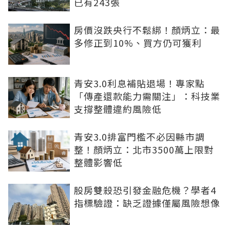
已有243張
房價沒跌央行不鬆綁！顏炳立：最
多修正到10%、買方仍可獲利
青安3.0利息補貼退場！專家點
「傳產還款能力需關注」：科技業
支撐整體違約風險低
青安3.0排富門檻不必因縣市調
整！顏炳立：北市3500萬上限對
整體影響低
股房雙殺恐引發金融危機？學者4
指標驗證：缺乏證據僅屬風險想像