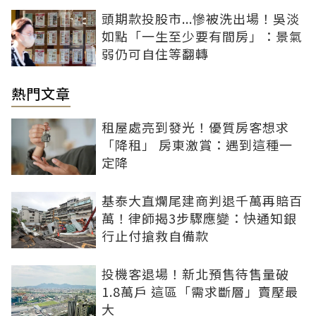
頭期款投股市...慘被洗出場！吳淡
如點「一生至少要有間房」：景氣
弱仍可自住等翻轉
熱門文章
租屋處亮到發光！優質房客想求
「降租」 房東激賞：遇到這種一
定降
基泰大直爛尾建商判退千萬再賠百
萬！律師揭3步驟應變：快通知銀
行止付搶救自備款
投機客退場！新北預售待售量破
1.8萬戶 這區「需求斷層」賣壓最
大