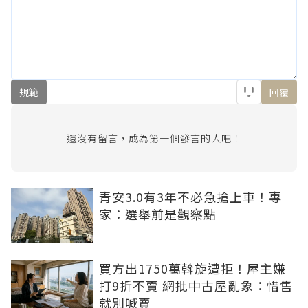
規範
回覆
還沒有留言，成為第一個發言的人吧！
青安3.0有3年不必急搶上車！專
家：選舉前是觀察點
買方出1750萬斡旋遭拒！屋主嫌
打9折不賣 網批中古屋亂象：惜售
就別喊賣