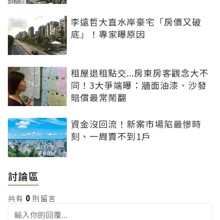
李遠哲大直水岸豪宅「房價又破
底」！專家曝原因
租屋退租點交...房東房客觀念大不
同！3大爭端曝：牆面油漆、沙發
賠償最常鬧翻
資金沒回流！新案市場陷最慘時
刻、一周賣不到1戶
討論區
共有
0
則留言