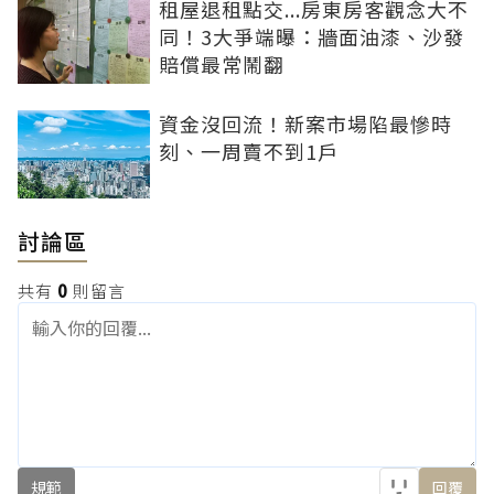
租屋退租點交...房東房客觀念大不
同！3大爭端曝：牆面油漆、沙發
賠償最常鬧翻
資金沒回流！新案市場陷最慘時
刻、一周賣不到1戶
討論區
共有
0
則留言
規範
回覆