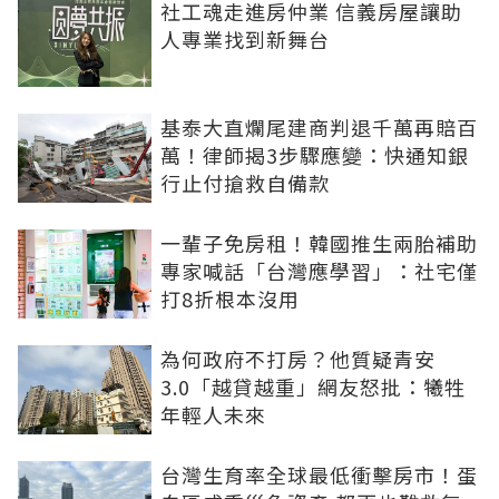
社工魂走進房仲業 信義房屋讓助
人專業找到新舞台
基泰大直爛尾建商判退千萬再賠百
萬！律師揭3步驟應變：快通知銀
行止付搶救自備款
一輩子免房租！韓國推生兩胎補助
專家喊話「台灣應學習」：社宅僅
打8折根本沒用
為何政府不打房？他質疑青安
3.0「越貸越重」網友怒批：犧牲
年輕人未來
台灣生育率全球最低衝擊房市！蛋