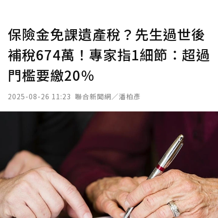
保險金免課遺產稅？先生過世後
補稅674萬！專家指1細節：超過
門檻要繳20％
2025-08-26 11:23
聯合新聞網／潘柏彥