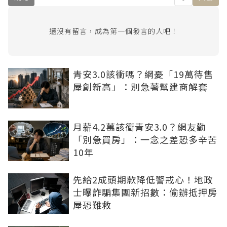
還沒有留言，成為第一個發言的人吧！
青安3.0該衝嗎？網憂「19萬待售
屋創新高」：別急著幫建商解套
月薪4.2萬該衝青安3.0？網友勸
「別急買房」：一念之差恐多辛苦
10年
先給2成頭期款降低警戒心！地政
士曝詐騙集團新招數：偷辦抵押房
屋恐難救