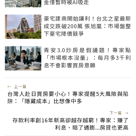
金僅暫時被AI吸走
豪宅建商開始讓利！台北之星最新
成交跌破200萬 張旭嵐：市場盤整
下豪宅降價競爭
青安3.0炒房是假議題！專家點
「市場根本沒量」：每月多3千利
息不會影響買房意願
←
上一篇
台灣人赴日買房要小心！專家提醒5大風險與陷
阱：「隱藏成本」比想像中多
下一篇
→
存款利率創16年新高卻越存越窮！專家：賺了
利息、賠了通膨...房貸也更高