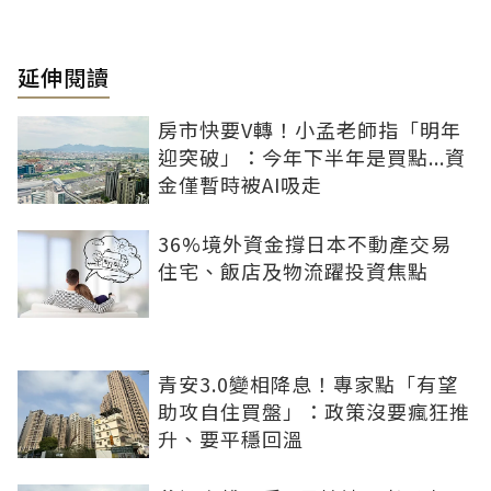
延伸閱讀
房市快要V轉！小孟老師指「明年
迎突破」：今年下半年是買點...資
金僅暫時被AI吸走
36%境外資金撐日本不動產交易
住宅、飯店及物流躍投資焦點
青安3.0變相降息！專家點「有望
助攻自住買盤」：政策沒要瘋狂推
升、要平穩回溫