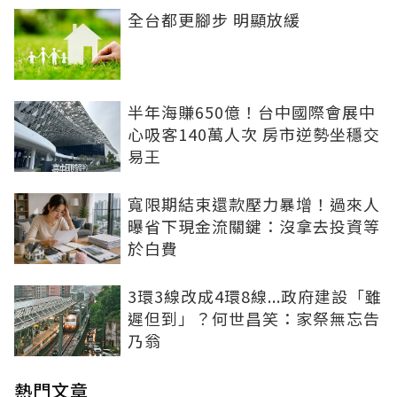
全台都更腳步 明顯放緩
半年海賺650億！台中國際會展中
心吸客140萬人次 房市逆勢坐穩交
易王
寬限期結束還款壓力暴增！過來人
曝省下現金流關鍵：沒拿去投資等
於白費
3環3線改成4環8線...政府建設「雖
遲但到」？何世昌笑：家祭無忘告
乃翁
熱門文章