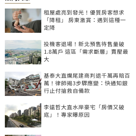
租屋處亮到發光！優質房客想求
「降租」 房東激賞：遇到這種一
定降
投機客退場！新北預售待售量破
1.8萬戶 這區「需求斷層」賣壓最
大
基泰大直爛尾建商判退千萬再賠百
萬！律師揭3步驟應變：快通知銀
行止付搶救自備款
李遠哲大直水岸豪宅「房價又破
底」！專家曝原因