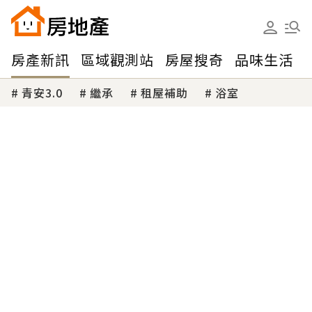
房產新訊
區域觀測站
房屋搜奇
品味生活
青安3.0
繼承
租屋補助
浴室