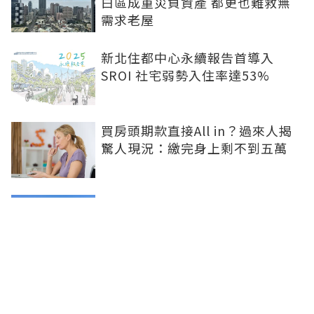
白區成重災負資產 都更也難救無
需求老屋
新北住都中心永續報告首導入
SROI 社宅弱勢入住率達53%
買房頭期款直接All in？過來人揭
驚人現況：繳完身上剩不到五萬
股市獲利何時流向房市？專家揭
「2指標」：豪宅現金買斷是第一
訊號
兆基風暴掀制度檢討 內政部著手
研議包租代管機制