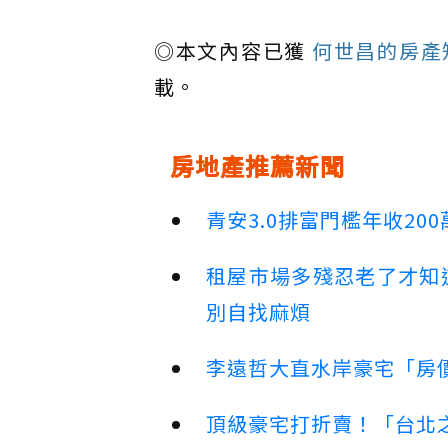
◎本文內容已獲
何世昌的房產知識
載。
房地產推薦新聞
青安3.0排富門檻年收2
租屋市場多殘忍老了才知
別自找麻煩
李遠哲大直水岸豪宅「房
頂級豪宅打折賣！「台北之