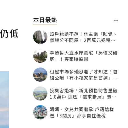
本日最熱
願仍低
設戶籍還不夠！他主張「睡覺、
煮飯分不同屋」2百萬元退稅照
樣沒了
李遠哲大直水岸豪宅「房價又破
底」！專家曝原因
租屋市場多殘忍老了才知道！包
租公曝「有小孩家庭是首選」：
寧可不租老人也別自找麻煩
投機客退場！新北預售待售量破
1.8萬戶 這區「需求斷層」賣壓
最大
媽媽、女兒共同繼承 戶籍這樣
遷「3間房」都享自住優稅