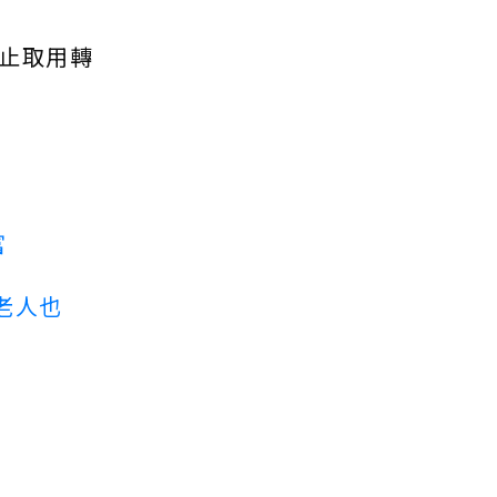
止取用轉
富
老人也