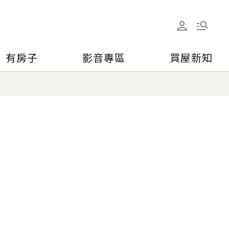
有房子
影音專區
買屋新知