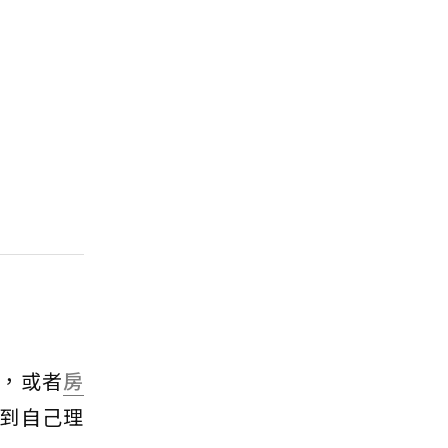
，或者
房
到自己理