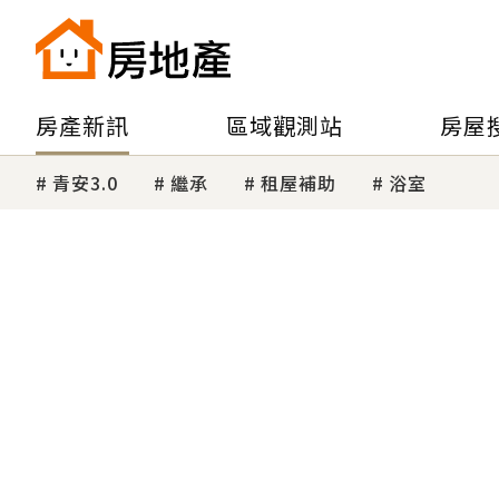
房產新訊
區域觀測站
房屋
青安3.0
繼承
租屋補助
浴室