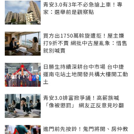
青安3.0有3年不必急搶上車！專
家：選舉前是觀察點
買方出1750萬斡旋遭拒！屋主嫌
打9折不賣 網批中古屋亂象：惜售
就別喊賣
日勝生持續深耕台中市場 台中捷
運南屯站土地開發共構大樓開工動
土
青安3.0排富掀爭議！高薪族喊
「像被懲罰」 網友正反意見吵翻
進門前先按鈴！鬼門將開、房仲教