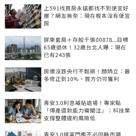
上591找買房永遠都找不到便宜好
屋？網友無奈：現在根本沒有便宜
房
屏東套房＋存股千張00878...目標
65歲退休！32歲台北人曝：現在
已有243張
房價沒跌央行不鬆綁！顏炳立：最
多修正到10%、買方仍可獲利
青安3.0利息補貼退場！專家點
「傳產還款能力需關注」：科技業
支撐整體違約風險低
青安3.0排富門檻不必因縣市調