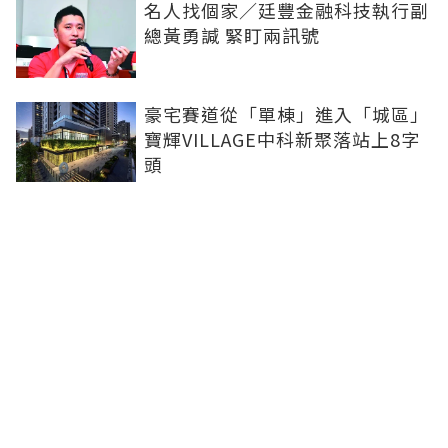
名人找個家／廷豐金融科技執行副
總黃勇諴 緊盯兩訊號
豪宅賽道從「單棟」進入「城區」
寶輝VILLAGE中科新聚落站上8字
頭