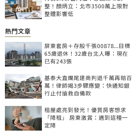
整！顏炳立：北市3500萬上限對
整體影響低
熱門文章
屏東套房＋存股千張00878...目標
65歲退休！32歲台北人曝：現在
已有243張
基泰大直爛尾建商判退千萬再賠百
萬！律師揭3步驟應變：快通知銀
行止付搶救自備款
租屋處亮到發光！優質房客想求
「降租」 房東激賞：遇到這種一
定降