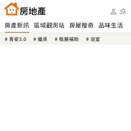
房產新訊
區域觀測站
房屋搜奇
品味生活
青安3.0
繼承
租屋補助
浴室