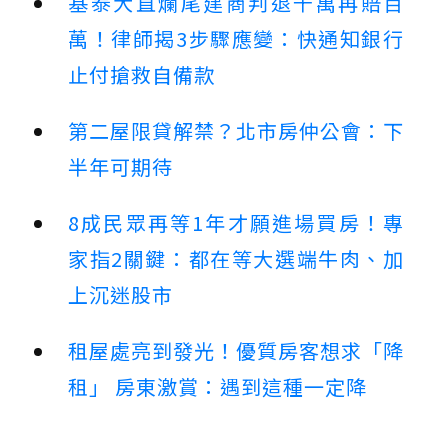
基泰大直爛尾建商判退千萬再賠百
萬！律師揭3步驟應變：快通知銀行
止付搶救自備款
第二屋限貸解禁？北市房仲公會：下
半年可期待
8成民眾再等1年才願進場買房！專
家指2關鍵：都在等大選端牛肉、加
上沉迷股市
租屋處亮到發光！優質房客想求「降
租」 房東激賞：遇到這種一定降