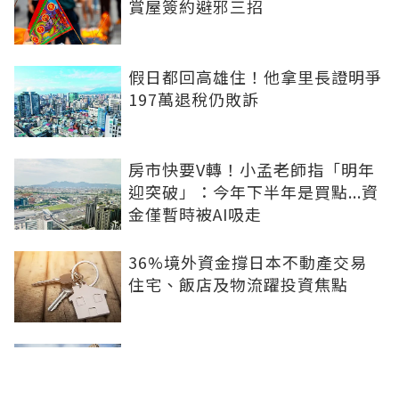
賞屋簽約避邪三招
假日都回高雄住！他拿里長證明爭
197萬退稅仍敗訴
房市快要V轉！小孟老師指「明年
迎突破」：今年下半年是買點...資
金僅暫時被AI吸走
36%境外資金撐日本不動產交易
住宅、飯店及物流躍投資焦點
青安3.0變相降息！專家點「有望
助攻自住買盤」：政策沒要瘋狂推