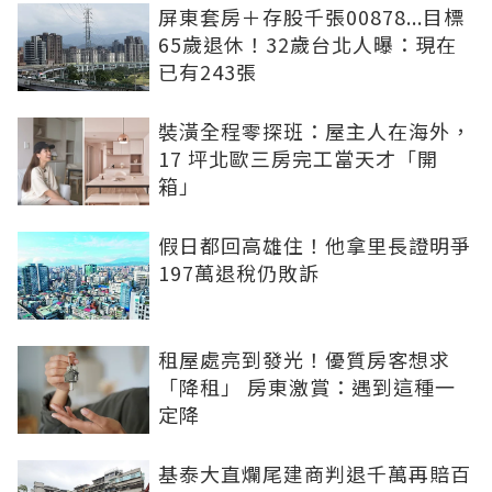
屏東套房＋存股千張00878...目標
65歲退休！32歲台北人曝：現在
已有243張
裝潢全程零探班：屋主人在海外，
17 坪北歐三房完工當天才「開
箱」
假日都回高雄住！他拿里長證明爭
197萬退稅仍敗訴
租屋處亮到發光！優質房客想求
「降租」 房東激賞：遇到這種一
定降
基泰大直爛尾建商判退千萬再賠百