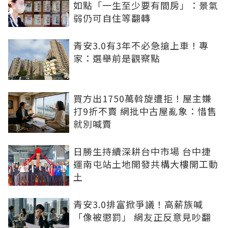
如點「一生至少要有間房」：景氣
弱仍可自住等翻轉
青安3.0有3年不必急搶上車！專
家：選舉前是觀察點
買方出1750萬斡旋遭拒！屋主嫌
打9折不賣 網批中古屋亂象：惜售
就別喊賣
日勝生持續深耕台中市場 台中捷
運南屯站土地開發共構大樓開工動
土
青安3.0排富掀爭議！高薪族喊
「像被懲罰」 網友正反意見吵翻