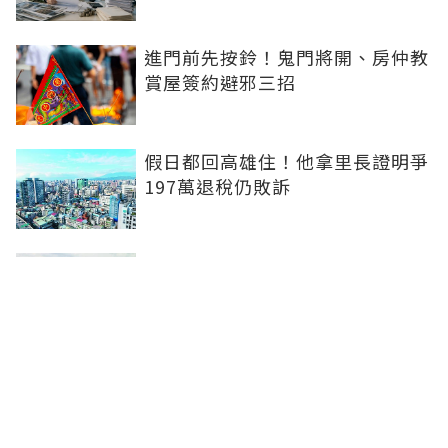
進門前先按鈴！鬼門將開、房仲教
賞屋簽約避邪三招
假日都回高雄住！他拿里長證明爭
197萬退稅仍敗訴
房市快要V轉！小孟老師指「明年
迎突破」：今年下半年是買點...資
金僅暫時被AI吸走
36%境外資金撐日本不動產交易
住宅、飯店及物流躍投資焦點