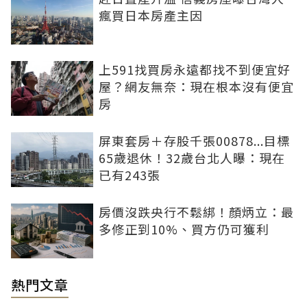
瘋買日本房產主因
上591找買房永遠都找不到便宜好
屋？網友無奈：現在根本沒有便宜
房
屏東套房＋存股千張00878...目標
65歲退休！32歲台北人曝：現在
已有243張
房價沒跌央行不鬆綁！顏炳立：最
多修正到10%、買方仍可獲利
熱門文章