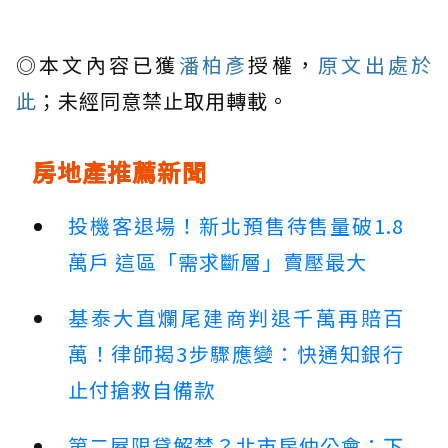
◎本文內容已獲
潘柏彥
授權，
原文出處於
此
；未經同意禁止取用轉載。
房地產推薦新聞
投機客退場！新北預售待售量破1.8
萬戶 這區「需求斷層」賣壓最大
基泰大直爛尾建商判退千萬再賠百
萬！律師揭3步驟應變：快通知銀行
止付搶救自備款
第二屋限貸解禁？北市房仲公會：下