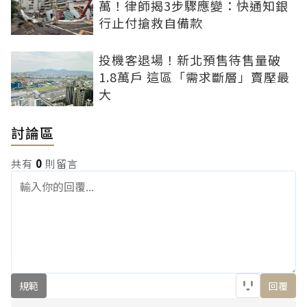
萬！律師揭3步驟應變：快通知銀
行止付搶救自備款
投機客退場！新北預售待售量破
1.8萬戶 這區「需求斷層」賣壓最
大
討論區
共有
0
則留言
規範
回覆