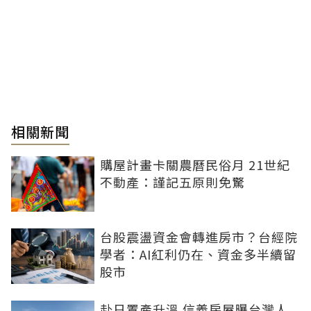
相關新聞
購屋計畫卡關農曆民俗月 21世紀
不動產：謹記五原則免驚
台股震盪資金會轉進房市？台經院
學者：AI紅利仍在、資金多半續留
股市
赴日置產升溫 信義房屋曝台灣人