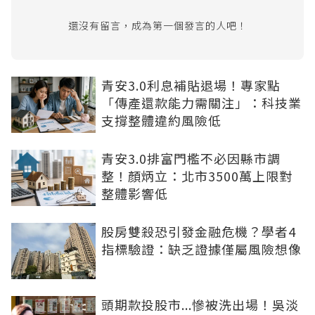
還沒有留言，成為第一個發言的人吧！
青安3.0利息補貼退場！專家點
「傳產還款能力需關注」：科技業
支撐整體違約風險低
青安3.0排富門檻不必因縣市調
整！顏炳立：北市3500萬上限對
整體影響低
股房雙殺恐引發金融危機？學者4
指標驗證：缺乏證據僅屬風險想像
頭期款投股市...慘被洗出場！吳淡