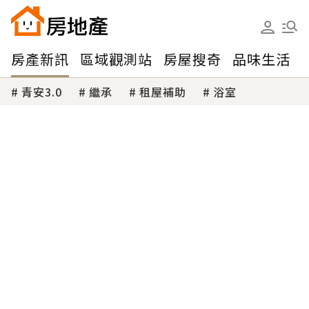
房產新訊
區域觀測站
房屋搜奇
品味生活
青安3.0
繼承
租屋補助
浴室