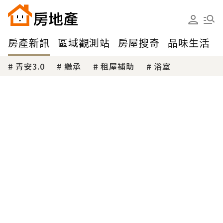
房產新訊
區域觀測站
房屋搜奇
品味生活
青安3.0
繼承
租屋補助
浴室