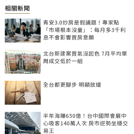
相關新聞
青安3.0炒房是假議題！專家點
「市場根本沒量」：每月多3千利
息不會影響買房意願
北台新建案買氣沒起色 7月平均單
周成交低於一組
全台都更腳步 明顯放緩
半年海賺650億！台中國際會展中
心吸客140萬人次 房市逆勢坐穩交
易王