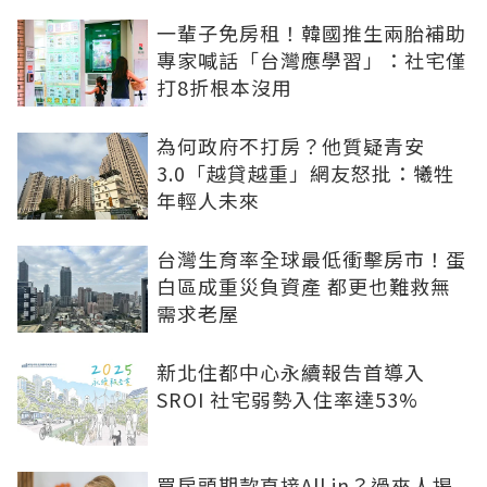
一輩子免房租！韓國推生兩胎補助
專家喊話「台灣應學習」：社宅僅
打8折根本沒用
為何政府不打房？他質疑青安
3.0「越貸越重」網友怒批：犧牲
年輕人未來
台灣生育率全球最低衝擊房市！蛋
白區成重災負資產 都更也難救無
需求老屋
新北住都中心永續報告首導入
SROI 社宅弱勢入住率達53%
買房頭期款直接All in？過來人揭