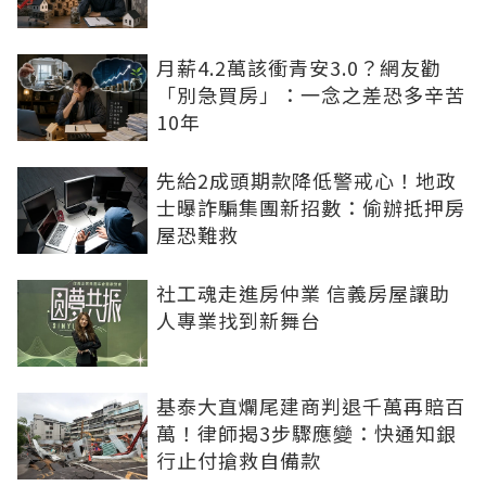
月薪4.2萬該衝青安3.0？網友勸
「別急買房」：一念之差恐多辛苦
10年
先給2成頭期款降低警戒心！地政
士曝詐騙集團新招數：偷辦抵押房
屋恐難救
社工魂走進房仲業 信義房屋讓助
人專業找到新舞台
基泰大直爛尾建商判退千萬再賠百
萬！律師揭3步驟應變：快通知銀
行止付搶救自備款