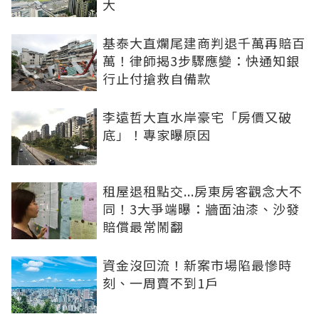
大
基泰大直爛尾建商判退千萬再賠百
萬！律師揭3步驟應變：快通知銀
行止付搶救自備款
李遠哲大直水岸豪宅「房價又破
底」！專家曝原因
租屋退租點交...房東房客觀念大不
同！3大爭端曝：牆面油漆、沙發
賠償最常鬧翻
資金沒回流！新案市場陷最慘時
刻、一周賣不到1戶