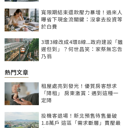
寬限期結束還款壓力暴增！過來人
曝省下現金流關鍵：沒拿去投資等
於白費
3環3線改成4環8線...政府建設「雖
遲但到」？何世昌笑：家祭無忘告
乃翁
熱門文章
租屋處亮到發光！優質房客想求
「降租」 房東激賞：遇到這種一
定降
投機客退場！新北預售待售量破
1.8萬戶 這區「需求斷層」賣壓最