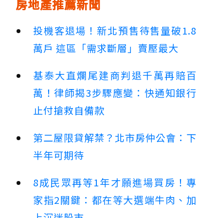
房地產推薦新聞
投機客退場！新北預售待售量破1.8
萬戶 這區「需求斷層」賣壓最大
基泰大直爛尾建商判退千萬再賠百
萬！律師揭3步驟應變：快通知銀行
止付搶救自備款
第二屋限貸解禁？北市房仲公會：下
半年可期待
8成民眾再等1年才願進場買房！專
家指2關鍵：都在等大選端牛肉、加
上沉迷股市