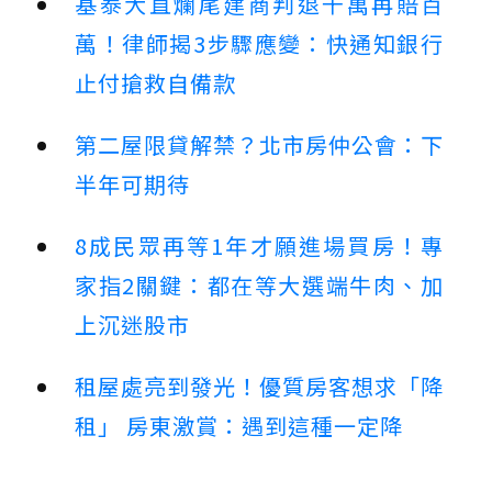
基泰大直爛尾建商判退千萬再賠百
萬！律師揭3步驟應變：快通知銀行
止付搶救自備款
第二屋限貸解禁？北市房仲公會：下
半年可期待
8成民眾再等1年才願進場買房！專
家指2關鍵：都在等大選端牛肉、加
上沉迷股市
租屋處亮到發光！優質房客想求「降
租」 房東激賞：遇到這種一定降