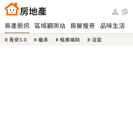
房產新訊
區域觀測站
房屋搜奇
品味生活
青安3.0
繼承
租屋補助
浴室