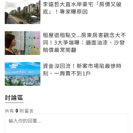
李遠哲大直水岸豪宅「房價又破
底」！專家曝原因
租屋退租點交...房東房客觀念大不
同！3大爭端曝：牆面油漆、沙發
賠償最常鬧翻
資金沒回流！新案市場陷最慘時
刻、一周賣不到1戶
討論區
共有
0
則留言