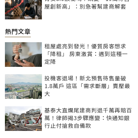
屋創新高」：別急著幫建商解套
熱門文章
租屋處亮到發光！優質房客想求
「降租」 房東激賞：遇到這種一
定降
投機客退場！新北預售待售量破
1.8萬戶 這區「需求斷層」賣壓最
大
基泰大直爛尾建商判退千萬再賠百
萬！律師揭3步驟應變：快通知銀
行止付搶救自備款