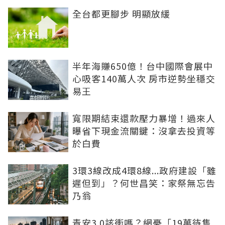
全台都更腳步 明顯放緩
半年海賺650億！台中國際會展中
心吸客140萬人次 房市逆勢坐穩交
易王
寬限期結束還款壓力暴增！過來人
曝省下現金流關鍵：沒拿去投資等
於白費
3環3線改成4環8線...政府建設「雖
遲但到」？何世昌笑：家祭無忘告
乃翁
青安3.0該衝嗎？網憂「19萬待售