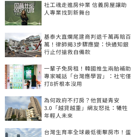
社工魂走進房仲業 信義房屋讓助
人專業找到新舞台
基泰大直爛尾建商判退千萬再賠百
萬！律師揭3步驟應變：快通知銀
行止付搶救自備款
一輩子免房租！韓國推生兩胎補助
專家喊話「台灣應學習」：社宅僅
打8折根本沒用
為何政府不打房？他質疑青安
3.0「越貸越重」網友怒批：犧牲
年輕人未來
台灣生育率全球最低衝擊房市！蛋