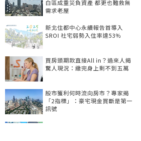
白區成重災負資產 都更也難救無
需求老屋
新北住都中心永續報告首導入
SROI 社宅弱勢入住率達53%
買房頭期款直接All in？過來人揭
驚人現況：繳完身上剩不到五萬
股市獲利何時流向房市？專家揭
「2指標」：豪宅現金買斷是第一
訊號
兆基風暴掀制度檢討 內政部著手
研議包租代管機制