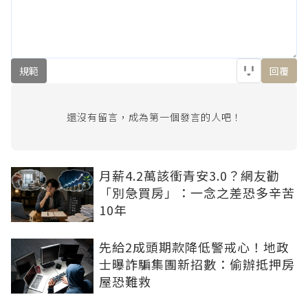
規範
回覆
還沒有留言，成為第一個發言的人吧！
月薪4.2萬該衝青安3.0？網友勸
「別急買房」：一念之差恐多辛苦
10年
先給2成頭期款降低警戒心！地政
士曝詐騙集團新招數：偷辦抵押房
屋恐難救