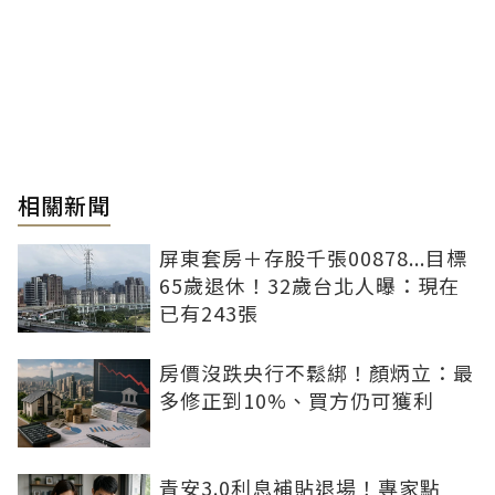
相關新聞
屏東套房＋存股千張00878...目標
65歲退休！32歲台北人曝：現在
已有243張
房價沒跌央行不鬆綁！顏炳立：最
多修正到10%、買方仍可獲利
青安3.0利息補貼退場！專家點