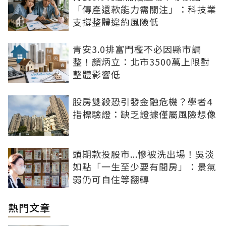
「傳產還款能力需關注」：科技業
支撐整體違約風險低
青安3.0排富門檻不必因縣市調
整！顏炳立：北市3500萬上限對
整體影響低
股房雙殺恐引發金融危機？學者4
指標驗證：缺乏證據僅屬風險想像
頭期款投股市...慘被洗出場！吳淡
如點「一生至少要有間房」：景氣
弱仍可自住等翻轉
熱門文章