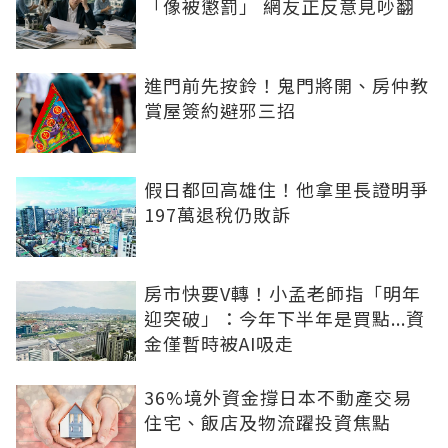
「像被懲罰」 網友正反意見吵翻
進門前先按鈴！鬼門將開、房仲教
賞屋簽約避邪三招
假日都回高雄住！他拿里長證明爭
197萬退稅仍敗訴
房市快要V轉！小孟老師指「明年
迎突破」：今年下半年是買點...資
金僅暫時被AI吸走
36%境外資金撐日本不動產交易
住宅、飯店及物流躍投資焦點