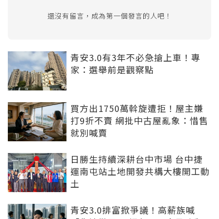
還沒有留言，成為第一個發言的人吧！
青安3.0有3年不必急搶上車！專
家：選舉前是觀察點
買方出1750萬斡旋遭拒！屋主嫌
打9折不賣 網批中古屋亂象：惜售
就別喊賣
日勝生持續深耕台中市場 台中捷
運南屯站土地開發共構大樓開工動
土
青安3.0排富掀爭議！高薪族喊