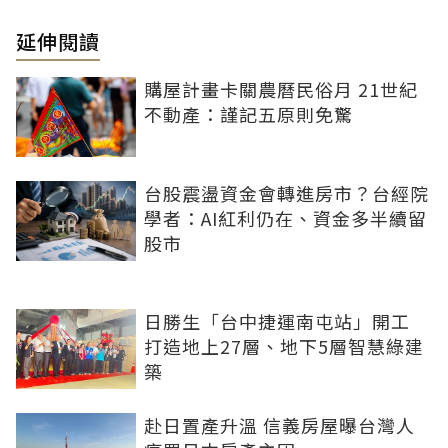
延伸閱讀
購屋計畫卡關農曆民俗月 21世紀
不動產：謹記五原則免驚
台股震盪資金會轉進房市？台經院
學者：AI紅利仍在、資金多半續留
股市
日勝生「台中捷運南屯站」開工
打造地上27層、地下5層智慧綠建
築
赴日置產升溫 信義房屋曝台灣人