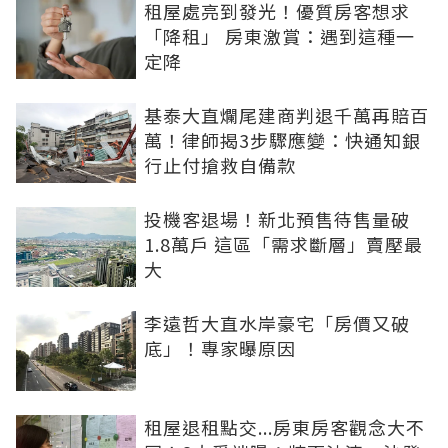
租屋處亮到發光！優質房客想求
「降租」 房東激賞：遇到這種一
定降
基泰大直爛尾建商判退千萬再賠百
萬！律師揭3步驟應變：快通知銀
行止付搶救自備款
投機客退場！新北預售待售量破
1.8萬戶 這區「需求斷層」賣壓最
大
李遠哲大直水岸豪宅「房價又破
底」！專家曝原因
租屋退租點交...房東房客觀念大不