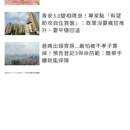
青安3.0變相降息！專家點「有望
助攻自住買盤」：政策沒要瘋狂推
升、要平穩回溫
爸媽出錢買房...最怕被不孝子賣
掉！預告登記3保命防範：簡單手
續就能保障
房子漲價不是紙上富貴！原屋融資
優缺點1次看：低利長年期、但審
核費時
豪宅建商開始讓利！台北之星最新
成交跌破200萬 張旭嵐：市場盤整
下豪宅降價競爭