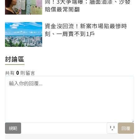
同！3大爭端曝：牆面油漆、沙發
賠償最常鬧翻
資金沒回流！新案市場陷最慘時
刻、一周賣不到1戶
討論區
共有
0
則留言
規範
回覆