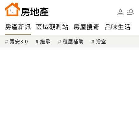
房產新訊
區域觀測站
房屋搜奇
品味生活
青安3.0
繼承
租屋補助
浴室