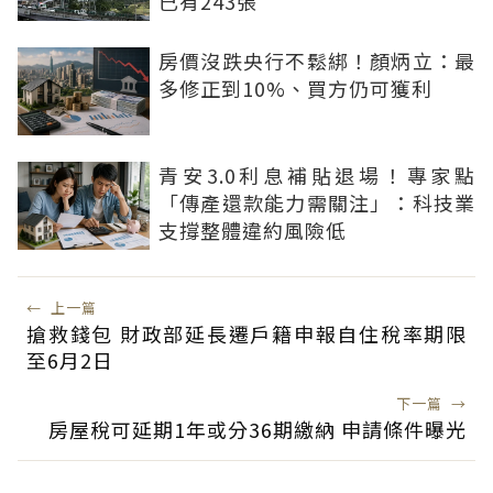
已有243張
房價沒跌央行不鬆綁！顏炳立：最
多修正到10%、買方仍可獲利
青安3.0利息補貼退場！專家點
「傳產還款能力需關注」：科技業
支撐整體違約風險低
←
上一篇
搶救錢包 財政部延長遷戶籍申報自住稅率期限
至6月2日
下一篇
→
房屋稅可延期1年或分36期繳納 申請條件曝光