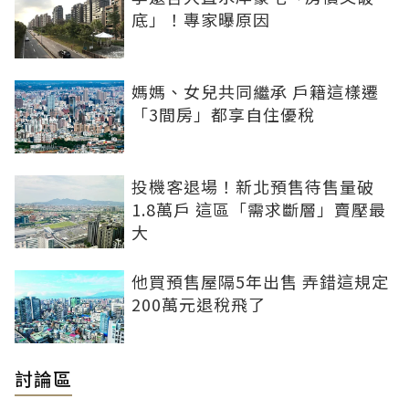
底」！專家曝原因
媽媽、女兒共同繼承 戶籍這樣遷
「3間房」都享自住優稅
投機客退場！新北預售待售量破
1.8萬戶 這區「需求斷層」賣壓最
大
他買預售屋隔5年出售 弄錯這規定
200萬元退稅飛了
討論區