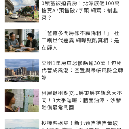
0積蓄被迫買房！北漂族砸100萬
搶買A7預售破7字頭 網驚：割韭
菜？
「爸擁多間房卻不願降租！」 社
工嘆世代差異 網曝殘酷真相：是
在篩人
欠租1年房東恐慘虧逾30萬！包租
代管成風潮：空置與呆帳風險全轉
嫁
租屋退租點交...房東房客觀念大不
同！3大爭端曝：牆面油漆、沙發
賠償最常鬧翻
投機客退場！新北預售待售量破