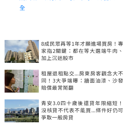
全
8成民眾再等1年才願進場買房！專
家指2關鍵：都在等大選端牛肉、
加上沉迷股市
租屋退租點交...房東房客觀念大不
同！3大爭端曝：牆面油漆、沙發
賠償最常鬧翻
青安3.0四十歲後還貸年限縮短！
沒核貸不代表不能買...條件好仍可
爭取一般房貸