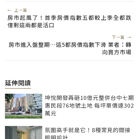
←
上一篇
房市起風了！首季房價指數五都較上季全都跌
僅剩這兩都是活口
下一篇
→
房市進入盤整期…這5都房價指數下滑 業者：轉
向買方市場
延伸閱讀
坤悅開發再砸10億元整併台中七期
惠民段76地號土地 每坪單價達302
萬元
氛圍高手就是它！8種常見的間接
照明設計