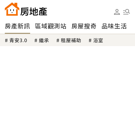
房產新訊
區域觀測站
房屋搜奇
品味生活
青安3.0
繼承
租屋補助
浴室