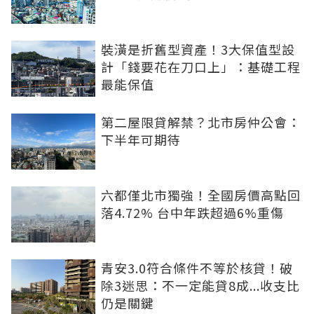
裝潢是折舊型資產！3大保值型設
計「錢要花在刀口上」：基礎工程
最能保值
第二屋限貸解禁？北市房仲公會：
下半年可期待
六都僅北市獨強！全國房價高點回
落4.72% 台中年跌超過6%重傷
青安3.0符合條件不等於核貸！破
除3迷思：不一定能貸8成...收支比
仍是關鍵