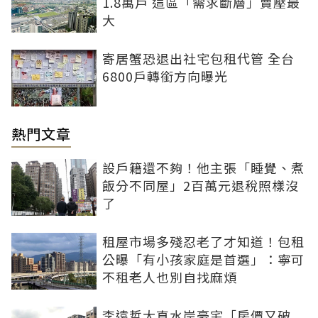
1.8萬戶 這區「需求斷層」賣壓最
大
寄居蟹恐退出社宅包租代管 全台
6800戶轉銜方向曝光
熱門文章
設戶籍還不夠！他主張「睡覺、煮
飯分不同屋」2百萬元退稅照樣沒
了
租屋市場多殘忍老了才知道！包租
公曝「有小孩家庭是首選」：寧可
不租老人也別自找麻煩
李遠哲大直水岸豪宅「房價又破