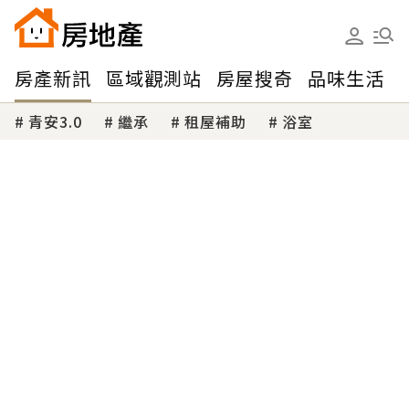
房產新訊
區域觀測站
房屋搜奇
品味生活
青安3.0
繼承
租屋補助
浴室