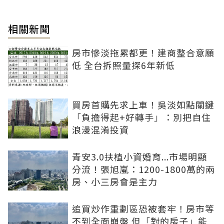
相關新聞
房市慘淡拖累都更！建商整合意願
低 全台拆照量探6年新低
買房首購先求上車！吳淡如點關鍵
「負擔得起+好轉手」：別把自住
浪漫混淆投資
青安3.0扶植小資婚育...市場明顯
分流！張旭嵐：1200-1800萬的兩
房、小三房會是主力
追買炒作重劃區恐被套牢！房市等
不到全面崩盤 但「對的房子」能