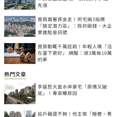
先漲
買房跟著資金走！阿宅揭3指標
「鎖定潛力區」：政府砸錢、大企
業進駐是訊號
買房動輒千萬起跳！年輕人嘆「活
在當下更好」 網酸：領3萬做10萬
的夢
熱門文章
李遠哲大直水岸豪宅「房價又破
底」！專家曝原因
設戶籍還不夠！他主張「睡覺、煮