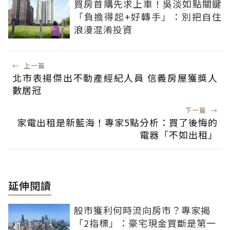
買房首購先求上車！吳淡如點關鍵
「負擔得起+好轉手」：別把自住
浪漫混淆投資
←
上一篇
北市表揚傑出不動產經紀人員 信義房屋獲獎人
數居冠
下一篇
→
家電出租是新藍海！專家5點分析：買了後悔的
電器「不如出租」
延伸閱讀
股市獲利何時流向房市？專家揭
「2指標」：豪宅現金買斷是第一