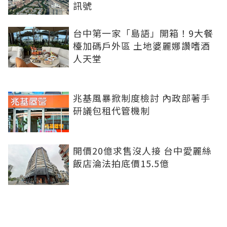
訊號
台中第一家「島語」開箱！9大餐
檯加碼戶外區 土地婆麗娜讚嗜酒
人天堂
兆基風暴掀制度檢討 內政部著手
研議包租代管機制
開價20億求售沒人接 台中愛麗絲
飯店淪法拍底價15.5億