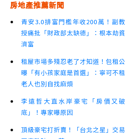
房地產推薦新聞
青安3.0排富門檻年收200萬！副教
授痛批「財政部太缺德」：根本劫貧
濟富
租屋市場多殘忍老了才知道！包租公
曝「有小孩家庭是首選」：寧可不租
老人也別自找麻煩
李遠哲大直水岸豪宅「房價又破
底」！專家曝原因
頂級豪宅打折賣！「台北之星」交易