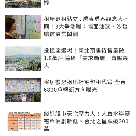
嫁
租屋退租點交...房東房客觀念大不
同！3大爭端曝：牆面油漆、沙發
賠償最常鬧翻
投機客退場！新北預售待售量破
1.8萬戶 這區「需求斷層」賣壓最
大
寄居蟹恐退出社宅包租代管 全台
6800戶轉銜方向曝光
錢進股市豪宅壓力大！大直水岸豪
宅單價創新低、台北之星跌破200
萬