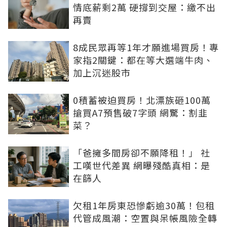
情底薪剩2萬 硬撐到交屋：繳不出
再賣
8成民眾再等1年才願進場買房！專
家指2關鍵：都在等大選端牛肉、
加上沉迷股市
0積蓄被迫買房！北漂族砸100萬
搶買A7預售破7字頭 網驚：割韭
菜？
「爸擁多間房卻不願降租！」 社
工嘆世代差異 網曝殘酷真相：是
在篩人
欠租1年房東恐慘虧逾30萬！包租
代管成風潮：空置與呆帳風險全轉