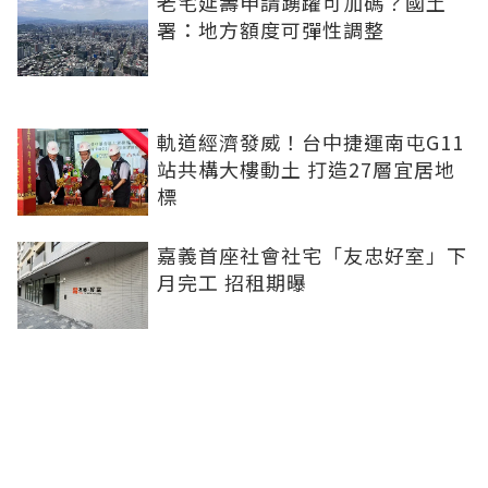
老宅延壽申請踴躍可加碼？國土
署：地方額度可彈性調整
軌道經濟發威！台中捷運南屯G11
站共構大樓動土 打造27層宜居地
標
嘉義首座社會社宅「友忠好室」下
月完工 招租期曝