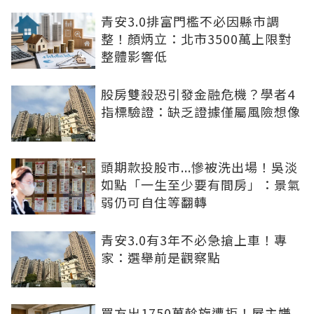
青安3.0排富門檻不必因縣市調
整！顏炳立：北市3500萬上限對
整體影響低
股房雙殺恐引發金融危機？學者4
指標驗證：缺乏證據僅屬風險想像
頭期款投股市...慘被洗出場！吳淡
如點「一生至少要有間房」：景氣
弱仍可自住等翻轉
青安3.0有3年不必急搶上車！專
家：選舉前是觀察點
買方出1750萬斡旋遭拒！屋主嫌