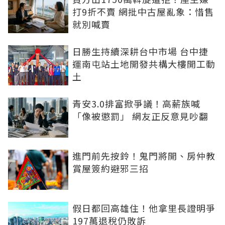
打9折不賣 網批中古屋亂象：惜售
就別喊賣
日勝生持續深耕台中市場 台中捷
運南屯站土地開發共構大樓開工動
土
青安3.0排富掀爭議！高薪族喊
「像被懲罰」 網友正反意見吵翻
進門前先按鈴！鬼門將開、房仲教
賞屋簽約避邪三招
假日都回高雄住！他拿里長證明爭
197萬退稅仍敗訴