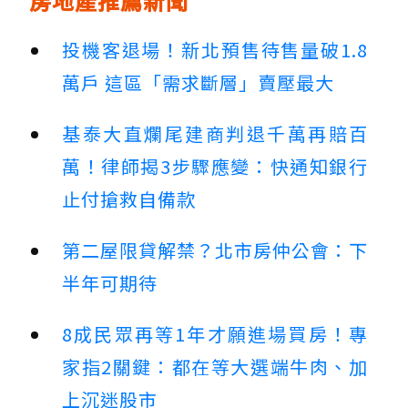
房地產推薦新聞
投機客退場！新北預售待售量破1.8
萬戶 這區「需求斷層」賣壓最大
基泰大直爛尾建商判退千萬再賠百
萬！律師揭3步驟應變：快通知銀行
止付搶救自備款
第二屋限貸解禁？北市房仲公會：下
半年可期待
8成民眾再等1年才願進場買房！專
家指2關鍵：都在等大選端牛肉、加
上沉迷股市