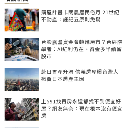
購屋計畫卡關農曆民俗月 21世紀
不動產：謹記五原則免驚
台股震盪資金會轉進房市？台經院
學者：AI紅利仍在、資金多半續留
股市
赴日置產升溫 信義房屋曝台灣人
瘋買日本房產主因
上591找買房永遠都找不到便宜好
屋？網友無奈：現在根本沒有便宜
房