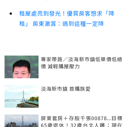
租屋處亮到發光！優質房客想求「降
租」 房東激賞：遇到這種一定降
專家帶路／淡海新市鎮低單價低總
價 減輕購屋壓力
淡海新市鎮 首購族愛
屏東套房＋存股千張00878...目標
65歲退休！32歲台北人曝：現在