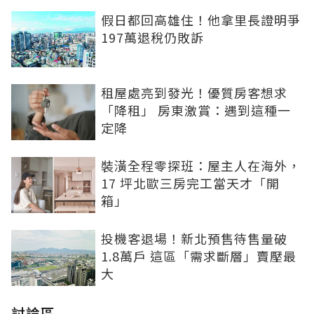
假日都回高雄住！他拿里長證明爭
197萬退稅仍敗訴
租屋處亮到發光！優質房客想求
「降租」 房東激賞：遇到這種一
定降
裝潢全程零探班：屋主人在海外，
17 坪北歐三房完工當天才「開
箱」
投機客退場！新北預售待售量破
1.8萬戶 這區「需求斷層」賣壓最
大
討論區