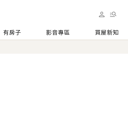
有房子
影音專區
買屋新知