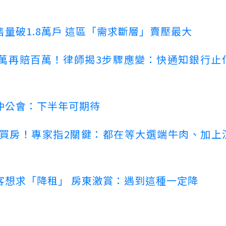
量破1.8萬戶 這區「需求斷層」賣壓最大
萬再賠百萬！律師揭3步驟應變：快通知銀行止
仲公會：下半年可期待
場買房！專家指2關鍵：都在等大選端牛肉、加上
客想求「降租」 房東激賞：遇到這種一定降