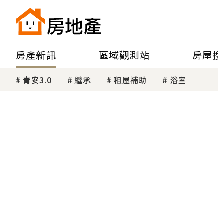
房產新訊
區域觀測站
房屋
青安3.0
繼承
租屋補助
浴室