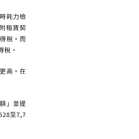
時耗力檢
附租賃契
得稅。而
得稅。
更高。在
額」並提
8至7,7