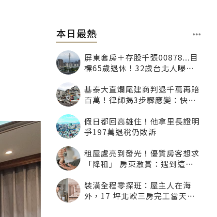
本日最熱
屏東套房＋存股千張00878...目
標65歲退休！32歲台北人曝：
現在已有243張
基泰大直爛尾建商判退千萬再賠
百萬！律師揭3步驟應變：快通
知銀行止付搶救自備款
假日都回高雄住！他拿里長證明
爭197萬退稅仍敗訴
租屋處亮到發光！優質房客想求
「降租」 房東激賞：遇到這種
一定降
裝潢全程零探班：屋主人在海
外，17 坪北歐三房完工當天才
「開箱」