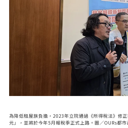
為降低租屋族負擔，2023年立院通過《所得稅法》修
元」，並將於今年5月報稅季正式上路。圖／OURs都