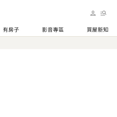
有房子
影音專區
買屋新知