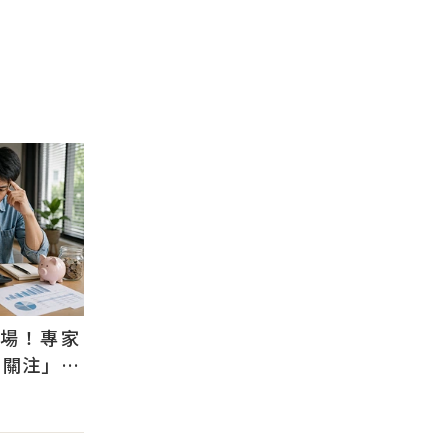
退場！專家
需關注」：
風險低