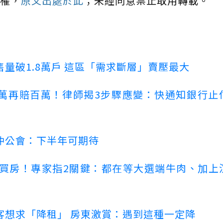
權，
原文出處於此
；未經同意禁止取用轉載。
量破1.8萬戶 這區「需求斷層」賣壓最大
萬再賠百萬！律師揭3步驟應變：快通知銀行止
仲公會：下半年可期待
場買房！專家指2關鍵：都在等大選端牛肉、加上
客想求「降租」 房東激賞：遇到這種一定降