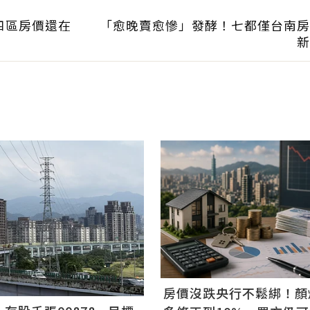
四區房價還在
「愈晚賣愈慘」發酵！七都僅台南房
新
房價沒跌央行不鬆綁！顏