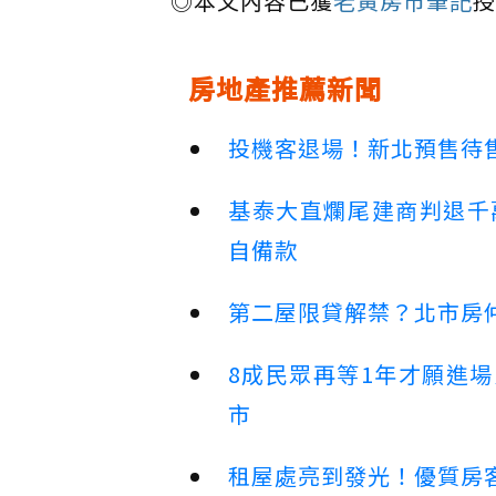
◎本文內容已獲
老黃房市筆記
授
房地產推薦新聞
投機客退場！新北預售待售
基泰大直爛尾建商判退千
自備款
第二屋限貸解禁？北市房
8成民眾再等1年才願進
市
租屋處亮到發光！優質房