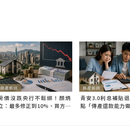
房產新訊
房產新訊
房價沒跌央行不鬆綁！顏炳
青安3.0利息補貼
立：最多修正到10%、買方仍
點「傳產還款能力
可獲利
科技業支撐整體違約