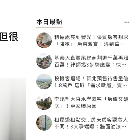
本日最熱
但很
租屋處亮到發光！優質房客想求
「降租」 房東激賞：遇到這種
一定降
基泰大直爛尾建商判退千萬再賠
百萬！律師揭3步驟應變：快通
知銀行止付搶救自備款
投機客退場！新北預售待售量破
1.8萬戶 這區「需求斷層」賣壓
最大
李遠哲大直水岸豪宅「房價又破
底」！專家曝原因
租屋退租點交...房東房客觀念大
不同！3大爭端曝：牆面油漆、
沙發賠償最常鬧翻