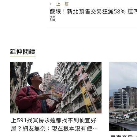
←
上一篇
傻眼！新北預售交易狂減58% 這
漲
延伸閱讀
上591找買房永遠都找不到便宜好
屋？網友無奈：現在根本沒有便宜
房