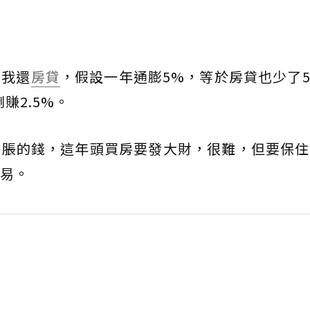
幫我還
房貸
，假設一年通膨5%，等於房貸也少了
賺2.5%。
膨脹的錢，這年頭買房要發大財，很難，但要保住
易。