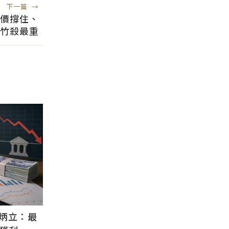
下一篇
→
價撐住、
竹殺最重
炳立：最