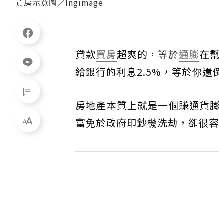
買房示意圖／Ingimage
貸款
買房
超爽的，等於
通膨
在
給銀行的利息2.5%，等於你還倒
房地產本質上就是一個賺通貨
富免於政府印鈔機洗劫，卻很容