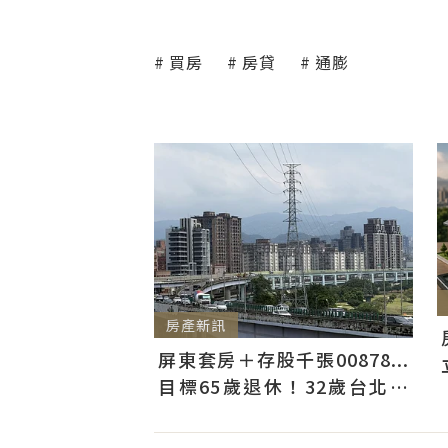
買房
房貸
通膨
房產新訊
屏東套房＋存股千張00878...
目標65歲退休！32歲台北人
曝：現在已有243張