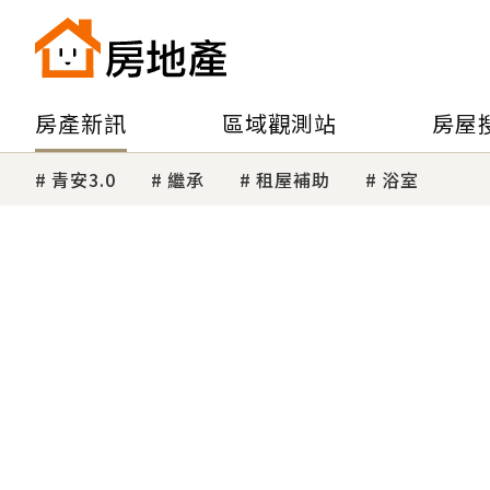
房產新訊
區域觀測站
房屋
青安3.0
繼承
租屋補助
浴室