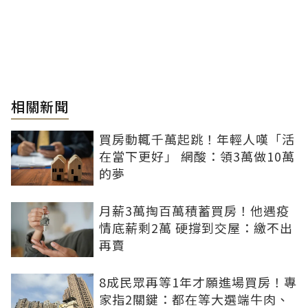
相關新聞
買房動輒千萬起跳！年輕人嘆「活
在當下更好」 網酸：領3萬做10萬
的夢
月薪3萬掏百萬積蓄買房！他遇疫
情底薪剩2萬 硬撐到交屋：繳不出
再賣
8成民眾再等1年才願進場買房！專
家指2關鍵：都在等大選端牛肉、