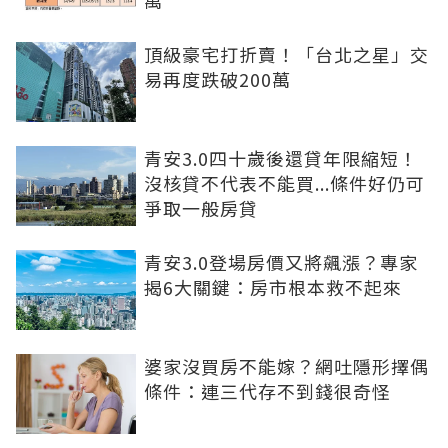
萬
頂級豪宅打折賣！「台北之星」交
易再度跌破200萬
青安3.0四十歲後還貸年限縮短！
沒核貸不代表不能買...條件好仍可
爭取一般房貸
青安3.0登場房價又將飆漲？專家
揭6大關鍵：房市根本救不起來
婆家沒買房不能嫁？網吐隱形擇偶
條件：連三代存不到錢很奇怪