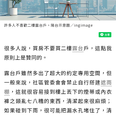
許多人不喜歡二樓露台戶。陽台示意圖／ingimage
很多人說，買房不要買二樓
露台
戶，這點我
原則上是贊同的。
露台戶雖然多出了超大的約定專用空間，但
一般來說，社區管委會會禁止自行搭建
遮雨
棚
，這就很容易接到樓上丟下的煙蒂或內衣
褲之類亂七八糟的東西，清潔起來很麻煩；
如果碰到下雨，很可能把漏水孔堵住了，清