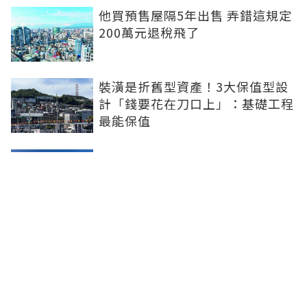
他買預售屋隔5年出售 弄錯這規定
200萬元退稅飛了
裝潢是折舊型資產！3大保值型設
計「錢要花在刀口上」：基礎工程
最能保值
第二屋限貸解禁？北市房仲公會：
下半年可期待
六都僅北市獨強！全國房價高點回
落4.72% 台中年跌超過6%重傷