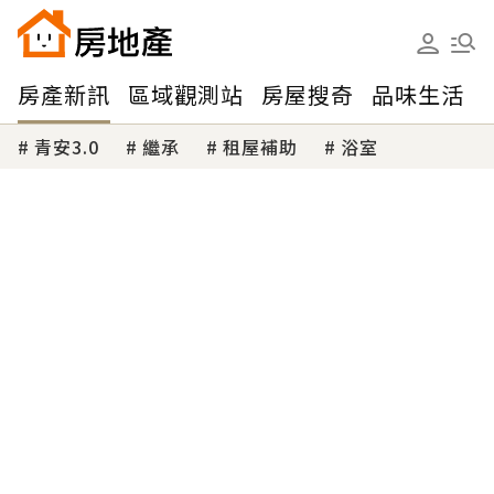
房產新訊
區域觀測站
房屋搜奇
品味生活
青安3.0
繼承
租屋補助
浴室