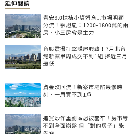
延伸閱讀
青安3.0扶植小資婚育...市場明顯
分流！張旭嵐：1200-1800萬的兩
房、小三房會是主力
台股震盪打擊購屋興致！7月北台
灣新案單周成交不到1組 探近三月
最低
資金沒回流！新案市場陷最慘時
刻、一周賣不到1戶
追買炒作重劃區恐被套牢！房市等
不到全面崩盤 但「對的房子」能
先漲