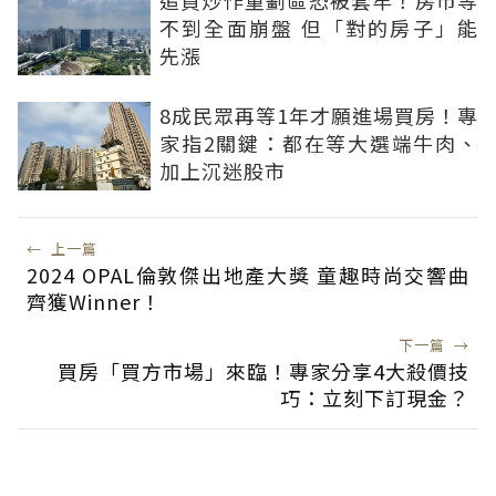
追買炒作重劃區恐被套牢！房市等
不到全面崩盤 但「對的房子」能
先漲
8成民眾再等1年才願進場買房！專
家指2關鍵：都在等大選端牛肉、
加上沉迷股市
←
上一篇
2024 OPAL倫敦傑出地產大獎 童趣時尚交響曲
齊獲Winner！
下一篇
→
買房「買方市場」來臨！專家分享4大殺價技
巧：立刻下訂現金？