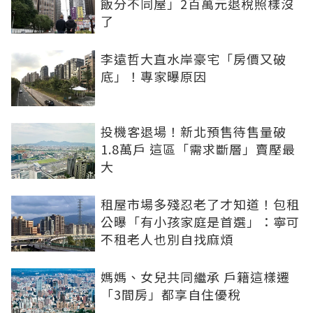
飯分不同屋」2百萬元退稅照樣沒
了
李遠哲大直水岸豪宅「房價又破
底」！專家曝原因
投機客退場！新北預售待售量破
1.8萬戶 這區「需求斷層」賣壓最
大
租屋市場多殘忍老了才知道！包租
公曝「有小孩家庭是首選」：寧可
不租老人也別自找麻煩
媽媽、女兒共同繼承 戶籍這樣遷
「3間房」都享自住優稅