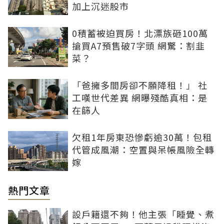
加上沉迷股市
0積蓄被迫買房！北漂族砸100萬
搶買A7預售破7字頭 網驚：割韭
菜？
「爸擁多間房卻不願降租！」 社
工嘆世代差異 網曝殘酷真相：是
在篩人
欠租1年房東恐慘虧逾30萬！包租
代管成風潮：空置與呆帳風險全轉
嫁
熱門文章
設戶籍還不夠！他主張「睡覺、煮