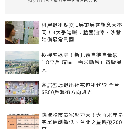
還沒有留言，成為第一個發言的人吧！
租屋退租點交...房東房客觀念大不
同！3大爭端曝：牆面油漆、沙發
賠償最常鬧翻
投機客退場！新北預售待售量破
1.8萬戶 這區「需求斷層」賣壓最
大
寄居蟹恐退出社宅包租代管 全台
6800戶轉銜方向曝光
錢進股市豪宅壓力大！大直水岸豪
宅單價創新低、台北之星跌破200