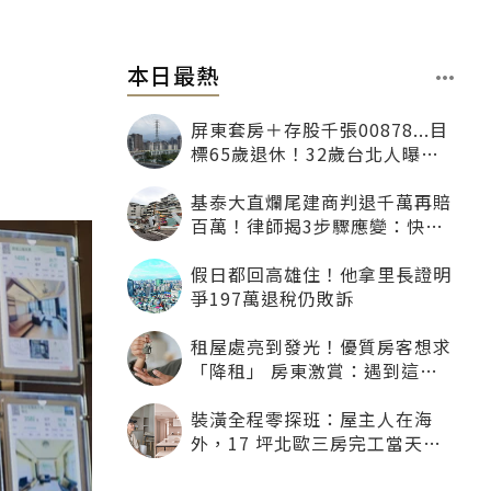
本日最熱
屏東套房＋存股千張00878...目
標65歲退休！32歲台北人曝：
現在已有243張
基泰大直爛尾建商判退千萬再賠
百萬！律師揭3步驟應變：快通
知銀行止付搶救自備款
假日都回高雄住！他拿里長證明
爭197萬退稅仍敗訴
租屋處亮到發光！優質房客想求
「降租」 房東激賞：遇到這種
一定降
裝潢全程零探班：屋主人在海
外，17 坪北歐三房完工當天才
「開箱」