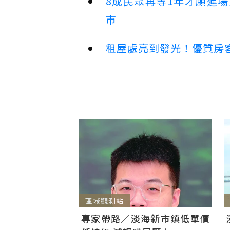
8成民眾再等1年才願進
市
租屋處亮到發光！優質房
區域觀測站
專家帶路／淡海新市鎮低單價