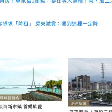
場買房！專家指2關鍵：都在等大選端牛肉、加上
客想求「降租」 房東激賞：遇到這種一定降
區域觀測站
房產新訊
淡海新市鎮 首購族愛
屏東套房＋存股千張00