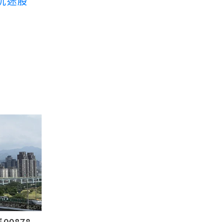
沉迷股
878...