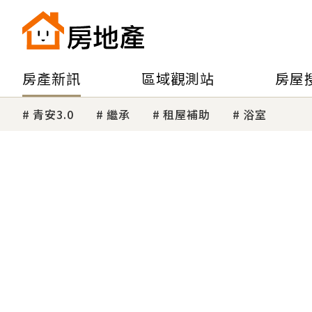
房產新訊
區域觀測站
房屋
青安3.0
繼承
租屋補助
浴室