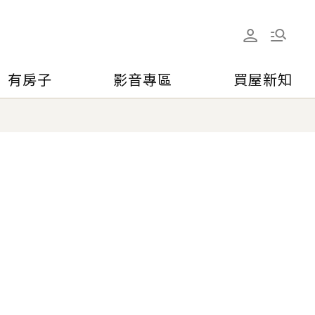
有房子
影音專區
買屋新知