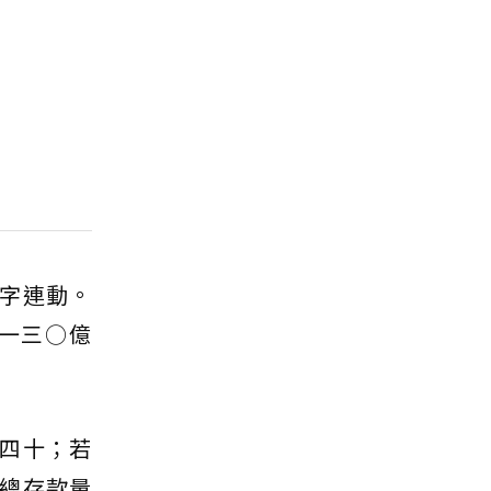
字連動。
一三○億
四十；若
總存款量