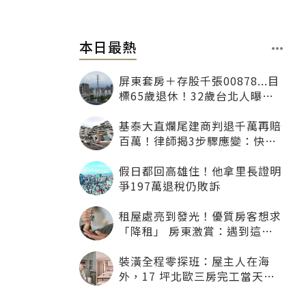
本日最熱
屏東套房＋存股千張00878...目
標65歲退休！32歲台北人曝：
現在已有243張
基泰大直爛尾建商判退千萬再賠
百萬！律師揭3步驟應變：快通
知銀行止付搶救自備款
假日都回高雄住！他拿里長證明
爭197萬退稅仍敗訴
租屋處亮到發光！優質房客想求
「降租」 房東激賞：遇到這種
一定降
裝潢全程零探班：屋主人在海
外，17 坪北歐三房完工當天才
「開箱」