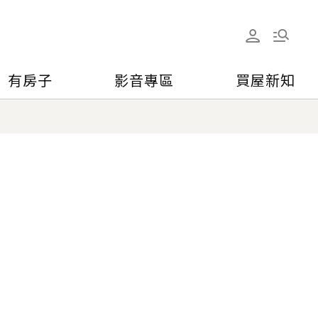
有房子
影音專區
買屋新知