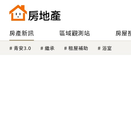
房產新訊
區域觀測站
房屋
青安3.0
繼承
租屋補助
浴室