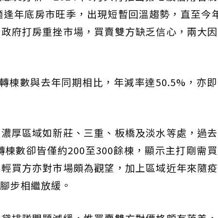
適逢年底房市旺季，出現短暫回溫趨勢，直至今
上政府打房重挫市場，買賣雙方缺乏信心，兩大因
轉棟數與去年同期相比，年減率達50.5%，亦
題濃厚區域如新莊、三重、板橋及淡水等處，過去
轉棟數卻皆僅約200至300餘棟，顯示主打剛需
年輕買方亦對市場頗為觀望，加上區域近年來隨疫
腳步相繼放緩。