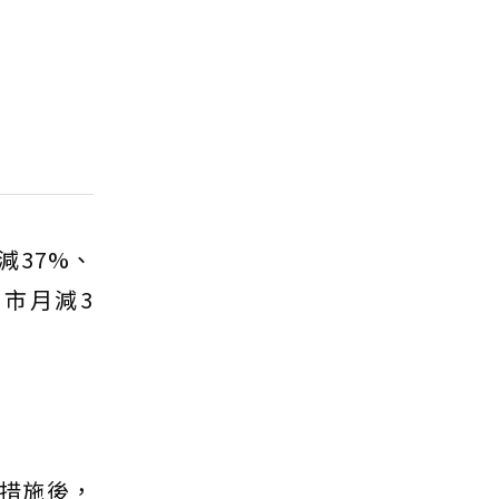
減37%、
南市月減3
制措施後，