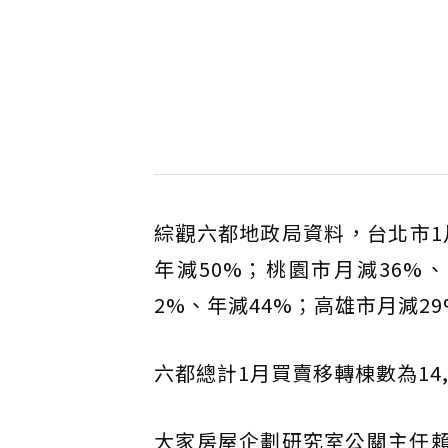
綜觀六都地政局資料，台北市1
年減50%；桃園市月減36%
2%、年減44%；高雄市月減29
六都總計1月買賣移轉棟數為14,2
大家房屋企劃研究室公關主任賴