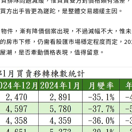
申貸排隊問題減緩，惟買賣雙方對價格頗有落差，
買方出手皆更為蹉跎，是整體交易趨緩主因。
古物件，漸有降價個案出現，不過減幅不大，惟未
的房市下修，仍需看股匯市場穩定程度而定，20
屋潮，是否牽動價格表現，值得留意。