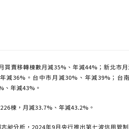
月買賣移轉棟數月減35%、年減44%；新北市月
、年減36%。台中市月減30%、年減39%；台
%、年減43%。
26棟，月減33.7%、年減43.2%。
志昶分析，2024年9月央行推出第七波信用管