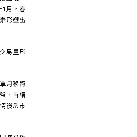
年1月，春
素形塑出
即交易量形
單月移轉
買盤、首購
情後房市