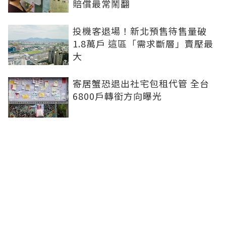
賠償最常鬧翻
投機客退場！新北預售待售量破
1.8萬戶 這區「需求斷層」賣壓最
大
寄居蟹恐退出社宅包租代管 全台
6800戶轉銜方向曝光
錢進股市豪宅壓力大！大直水岸豪
宅單價創新低、台北之星跌破200
萬
頂級豪宅打折賣！「台北之星」交
易再度跌破200萬