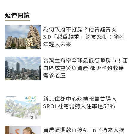
延伸閱讀
為何政府不打房？他質疑青安
3.0「越貸越重」網友怒批：犧牲
年輕人未來
台灣生育率全球最低衝擊房市！蛋
白區成重災負資產 都更也難救無
需求老屋
新北住都中心永續報告首導入
SROI 社宅弱勢入住率達53%
買房頭期款直接All in？過來人揭