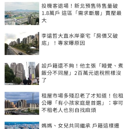
投機客退場！新北預售待售量破
1.8萬戶 這區「需求斷層」賣壓最
大
李遠哲大直水岸豪宅「房價又破
底」！專家曝原因
設戶籍還不夠！他主張「睡覺、煮
飯分不同屋」2百萬元退稅照樣沒
了
租屋市場多殘忍老了才知道！包租
公曝「有小孩家庭是首選」：寧可
不租老人也別自找麻煩
媽媽、女兒共同繼承 戶籍這樣遷