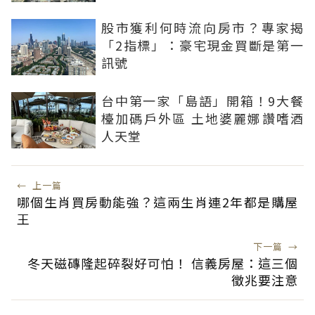
股市獲利何時流向房市？專家揭
「2指標」：豪宅現金買斷是第一
訊號
台中第一家「島語」開箱！9大餐
檯加碼戶外區 土地婆麗娜讚嗜酒
人天堂
←
上一篇
哪個生肖買房動能強？這兩生肖連2年都是購屋
王
下一篇
→
冬天磁磚隆起碎裂好可怕！ 信義房屋：這三個
徵兆要注意