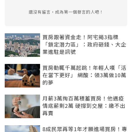
還沒有留言，成為第一個發言的人吧！
買房跟著資金走！阿宅揭3指標
「鎖定潛力區」：政府砸錢、大企
業進駐是訊號
買房動輒千萬起跳！年輕人嘆「活
在當下更好」 網酸：領3萬做10萬
的夢
月薪3萬掏百萬積蓄買房！他遇疫
情底薪剩2萬 硬撐到交屋：繳不出
再賣
8成民眾再等1年才願進場買房！專