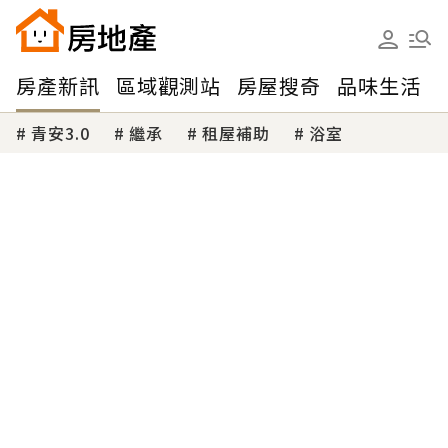
房產新訊
區域觀測站
房屋搜奇
品味生活
青安3.0
繼承
租屋補助
浴室