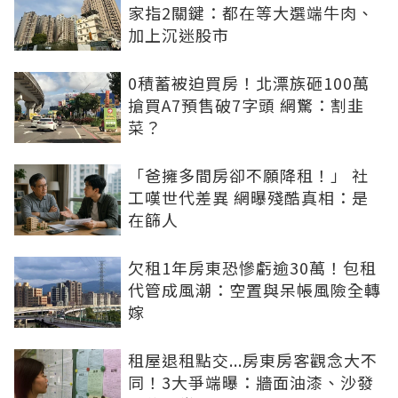
家指2關鍵：都在等大選端牛肉、
加上沉迷股市
0積蓄被迫買房！北漂族砸100萬
搶買A7預售破7字頭 網驚：割韭
菜？
「爸擁多間房卻不願降租！」 社
工嘆世代差異 網曝殘酷真相：是
在篩人
欠租1年房東恐慘虧逾30萬！包租
代管成風潮：空置與呆帳風險全轉
嫁
租屋退租點交...房東房客觀念大不
同！3大爭端曝：牆面油漆、沙發