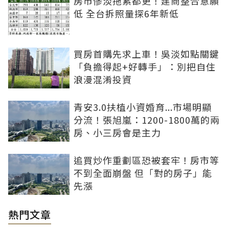
房市慘淡拖累都更！建商整合意願
低 全台拆照量探6年新低
買房首購先求上車！吳淡如點關鍵
「負擔得起+好轉手」：別把自住
浪漫混淆投資
青安3.0扶植小資婚育...市場明顯
分流！張旭嵐：1200-1800萬的兩
房、小三房會是主力
追買炒作重劃區恐被套牢！房市等
不到全面崩盤 但「對的房子」能
先漲
熱門文章