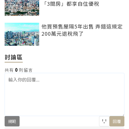
「3間房」都享自住優稅
他買預售屋隔5年出售 弄錯這規定
200萬元退稅飛了
討論區
共有
0
則留言
規範
回覆